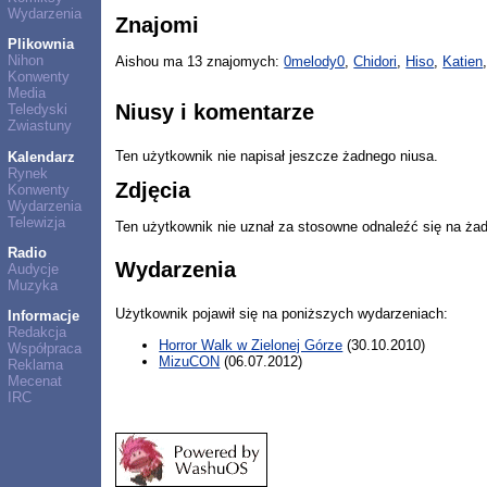
Wydarzenia
Znajomi
Plikownia
Nihon
Aishou ma 13 znajomych:
0melody0
,
Chidori
,
Hiso
,
Katien
Konwenty
Media
Niusy i komentarze
Teledyski
Zwiastuny
Ten użytkownik nie napisał jeszcze żadnego niusa.
Kalendarz
Rynek
Zdjęcia
Konwenty
Wydarzenia
Telewizja
Ten użytkownik nie uznał za stosowne odnaleźć się na ża
Radio
Wydarzenia
Audycje
Muzyka
Użytkownik pojawił się na poniższych wydarzeniach:
Informacje
Redakcja
Horror Walk w Zielonej Górze
(30.10.2010)
Współpraca
MizuCON
(06.07.2012)
Reklama
Mecenat
IRC