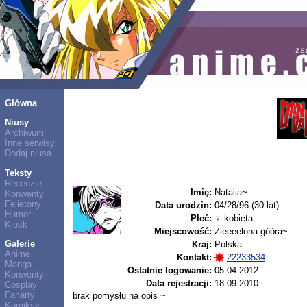
Główna
Niusy
Archiwum
Inne serwisy
Dodaj niusa
Teksty
Recenzje
Imię:
Natalia~
Konwenty
Felietony
Data urodzin:
04/28/96 (30 lat)
Humor
Płeć:
♀ kobieta
Kiosk
Miejscowość:
Zieeeelona góóra~
Galerie
Kraj:
Polska
Anime
Kontakt:
22233534
Manga
Ostatnie logowanie:
05.04.2012
Konwenty
Data rejestracji:
18.09.2010
Cosplay
Fanarty
brak pomysłu na opis ~
Komiksy