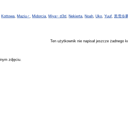
,
Kottowa
,
Maziu♂
,
Midorcia
,
Miya~ ಠ3ಠ
,
Nekierta
,
Noah
,
Uko
,
Yuuf
,
黒雪歩
Ten użytkownik nie napisał jeszcze żadnego 
dnym zdjęciu.