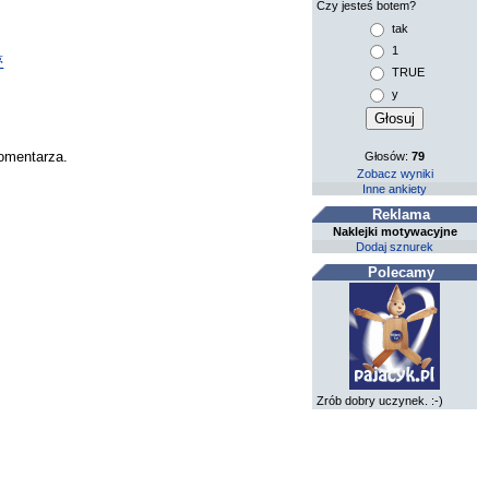
Czy jesteś botem?
tak
1
夢
TRUE
y
komentarza.
Głosów:
79
Zobacz wyniki
Inne ankiety
Reklama
Naklejki motywacyjne
Dodaj sznurek
Polecamy
Zrób dobry uczynek. :-)