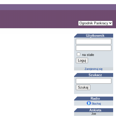
Użytkownik
na stałe
Zarejestruj się
Szukacz
Radio
Słuchaj
Ankieta
Joe