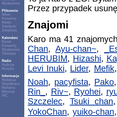
Wydarzenia
Przez przypadek usunęł
Plikownia
Nihon
Konwenty
Znajomi
Media
Teledyski
Zwiastuny
Karo ma 41 znajomyc
Kalendarz
Rynek
Konwenty
Chan
,
Ayu-chan~
,
_E
Wydarzenia
Telewizja
HERUBIM
,
Hizashi
,
Ka
Radio
Audycje
Levi Inuki
,
Lider
,
Mefik
Muzyka
Informacje
Noah
,
pacyfista
,
Pako
Redakcja
Współpraca
Reklama
Rin_
,
Riv~
,
Ryohei
,
ry
Mecenat
IRC
Szczelec
,
Tsuki chan
YokoChan
,
yuiko-chan