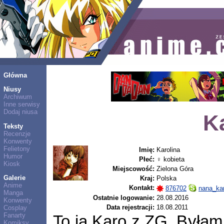
Główna
Niusy
Archiwum
Inne serwisy
Dodaj niusa
K
Teksty
Recenzje
Konwenty
Felietony
Imię:
Karolina
Humor
Płeć:
♀ kobieta
Kiosk
Miejscowość:
Zielona Góra
Galerie
Kraj:
Polska
Anime
Kontakt:
876702
nana_ka
Manga
Ostatnie logowanie:
28.08.2016
Konwenty
Data rejestracji:
18.08.2011
Cosplay
Fanarty
To ja Karo z ZG. Byłam
Komiksy