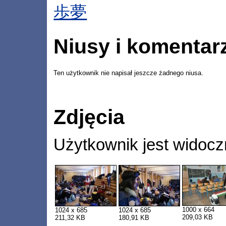
歩夢
Niusy i komentar
Ten użytkownik nie napisał jeszcze żadnego niusa.
Zdjęcia
Użytkownik jest widocz
1000 x 664
1024 x 685
1024 x 685
209,03 KB
211,32 KB
180,91 KB