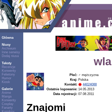
Główna
Niusy
Archiwum
Inne serwisy
Dodaj niusa
wla
Teksty
Recenzje
Konwenty
Felietony
Płeć:
♂ mężczyzna
Humor
Kraj:
Polska
Kiosk
Kontakt:
44024088
Galerie
Ostatnie logowanie:
14.05.2013
Anime
Data rejestracji:
07.08.2011
Manga
Konwenty
Znajomi
Cosplay
Fanarty
Komiksy