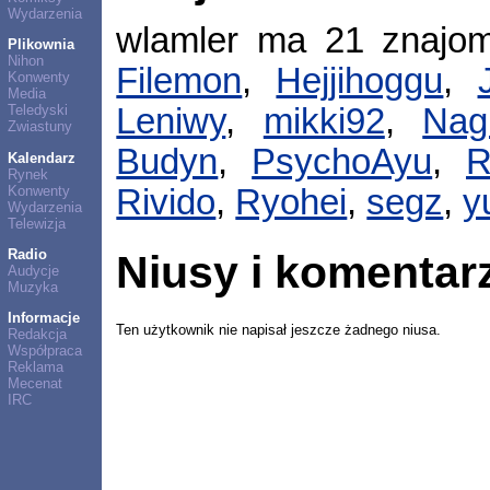
Wydarzenia
wlamler ma 21 znajo
Plikownia
Nihon
Filemon
,
Hejjihoggu
,
Konwenty
Media
Teledyski
Leniwy
,
mikki92
,
Nag
Zwiastuny
Budyn
,
PsychoAyu
,
R
Kalendarz
Rynek
Konwenty
Rivido
,
Ryohei
,
segz
,
y
Wydarzenia
Telewizja
Radio
Niusy i komentar
Audycje
Muzyka
Informacje
Ten użytkownik nie napisał jeszcze żadnego niusa.
Redakcja
Współpraca
Reklama
Mecenat
IRC