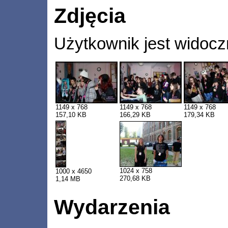
Zdjęcia
Użytkownik jest widocz
1149 x 768
1149 x 768
1149 x 768
157,10 KB
166,29 KB
179,34 KB
1024 x 758
1000 x 4650
270,68 KB
1,14 MB
Wydarzenia