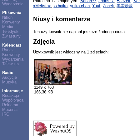
Pako ma 17 znajomych:
Banan^^
,
chaos27
,
Haczek
,
Kar
Wydarzenia
xMefistox
,
xxhaiko
,
yuiko-chan
,
Yuuf
,
Zonek
,
黒雪歩夢
Plikownia
Nihon
Niusy i komentarze
Konwenty
Media
Teledyski
Ten użytkownik nie napisał jeszcze żadnego niusa.
Zwiastuny
Zdjęcia
Kalendarz
Rynek
Użytkownik jest widoczny na 1 zdjęciach:
Konwenty
Wydarzenia
Telewizja
Radio
Audycje
Muzyka
1149 x 768
Informacje
166,36 KB
Redakcja
Współpraca
Reklama
Mecenat
IRC