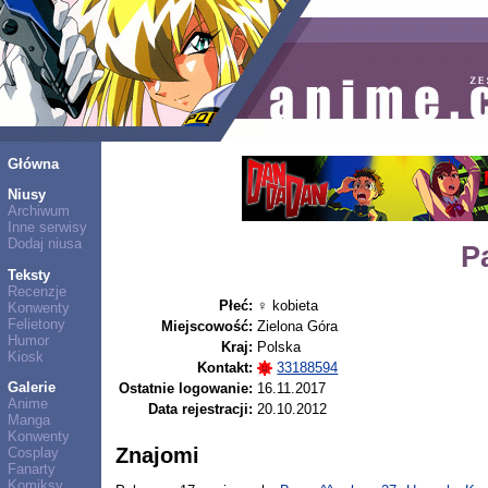
Główna
Niusy
Archiwum
Inne serwisy
Dodaj niusa
P
Teksty
Recenzje
Płeć:
♀ kobieta
Konwenty
Felietony
Miejscowość:
Zielona Góra
Humor
Kraj:
Polska
Kiosk
Kontakt:
33188594
Galerie
Ostatnie logowanie:
16.11.2017
Anime
Data rejestracji:
20.10.2012
Manga
Konwenty
Znajomi
Cosplay
Fanarty
Komiksy