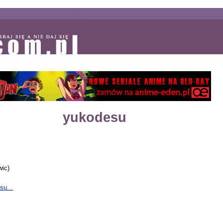
yukodesu
wic)
su...