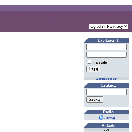
Użytkownik
na stałe
Zarejestruj się
Szukacz
Radio
Słuchaj
Ankieta
Joe