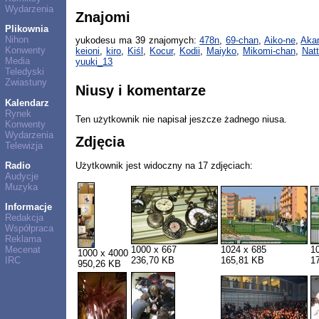
Wydarzenia
Znajomi
Plikownia
Nihon
yukodesu ma 39 znajomych:
478n
,
69-chan
,
Aiko-ne
,
Aka
Konwenty
keioni
,
kiro
,
Kiśl
,
Kocur
,
Kodii
,
Maiyko
,
Mikomi-chan
,
Nat
Media
yuuki_13
Teledyski
Zwiastuny
Niusy i komentarze
Kalendarz
Rynek
Ten użytkownik nie napisał jeszcze żadnego niusa.
Konwenty
Wydarzenia
Zdjęcia
Telewizja
Użytkownik jest widoczny na 17 zdjęciach:
Radio
Audycje
Muzyka
Informacje
Redakcja
Współpraca
Reklama
1000 x 667
1024 x 685
1
Mecenat
1000 x 4000
236,70 KB
165,81 KB
1
IRC
950,26 KB