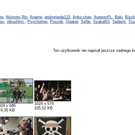
ne
,
Akimoto Rin
,
Aname
,
andromeda123
,
Anko-chan
,
AragornPL
,
Baki
,
Biszk
tsu
,
nikushimi.
,
Psychotrop
,
Puszek
,
Quaker
,
SeNe
,
Szakal63
,
Tadashi
,
Tsu
Ten użytkownik nie napisał jeszcze żadnego 
1024 x 574
024 x 685
105,52 KB
74,35 KB