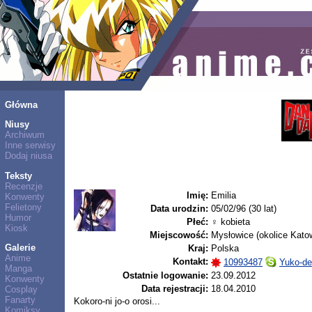
Główna
Niusy
Archiwum
Inne serwisy
Dodaj niusa
Teksty
Recenzje
Imię:
Emilia
Konwenty
Felietony
Data urodzin:
05/02/96 (30 lat)
Humor
Płeć:
♀ kobieta
Kiosk
Miejscowość:
Mysłowice (okolice Kato
Galerie
Kraj:
Polska
Anime
Kontakt:
10993487
Yuko-de
Manga
Ostatnie logowanie:
23.09.2012
Konwenty
Data rejestracji:
18.04.2010
Cosplay
Fanarty
Kokoro-ni jo-o orosi...
Komiksy