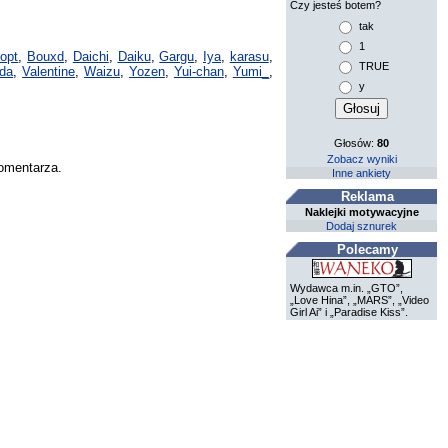
Czy jesteś botem?
tak
1
opt
,
Bouxd
,
Daichi
,
Daiku
,
Gargu
,
Iya
,
karasu
,
TRUE
da
,
Valentine
,
Waizu
,
Yozen
,
Yui-chan
,
Yumi_
,
y
Głosów:
80
Zobacz wyniki
komentarza.
Inne ankiety
Reklama
Naklejki motywacyjne
Dodaj sznurek
Polecamy
Wydawca m.in. „GTO”,
„Love Hina”, „MARS”, „Video
Girl Ai” i „Paradise Kiss”.