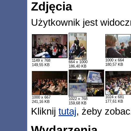
Zdjęcia
Użytkownik jest widocz
1000 x 664
1149 x 768
664 x 1000
180,57 KB
149,55 KB
186,40 KB
1024 x 681
1000 x 667
1022 x 768
177,61 KB
241,16 KB
159,68 KB
Kliknij
tutaj
, żeby zobac
Wydarzenia