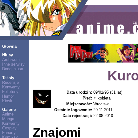
Główna
Niusy
Archiwum
Inne serwisy
Dodaj niusa
Kur
Teksty
Recenzje
Konwenty
Felietony
Data urodzin:
09/01/95 (31 lat)
Humor
Płeć:
♀ kobieta
Kiosk
Miejscowość:
Wrocław
Galerie
Ostatnie logowanie:
29.11.2011
Anime
Data rejestracji:
22.08.2010
Manga
Konwenty
Znajomi
Cosplay
Fanarty
Komiksy