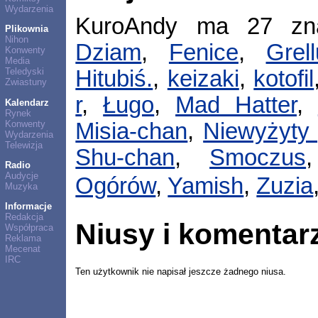
Wydarzenia
KuroAndy ma 27 zn
Plikownia
Nihon
Dziam
,
Fenice
,
Grell
Konwenty
Media
Teledyski
Hitubiś.
,
keizaki
,
kotofil
Zwiastuny
r
,
Ługo
,
Mad Hatter
,
Kalendarz
Rynek
Konwenty
Misia-chan
,
Niewyżyty 
Wydarzenia
Telewizja
Shu-chan
,
Smoczus
Radio
Audycje
Ogórów
,
Yamish
,
Zuzia
Muzyka
Informacje
Redakcja
Niusy i komentar
Współpraca
Reklama
Mecenat
IRC
Ten użytkownik nie napisał jeszcze żadnego niusa.