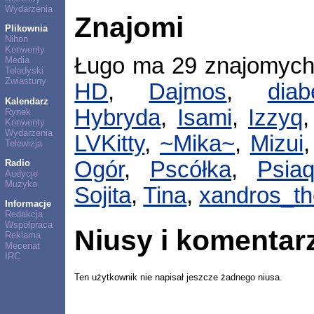
Wydarzenia
Znajomi
Plikownia
Nihon
Konwenty
Ługo ma 29 znajomyc
Media
Teledyski
Zwiastuny
HD
,
Dajmos
,
diab
Kalendarz
Hybryda
,
Isami
,
Izzyq
Rynek
Konwenty
Wydarzenia
LVKitty
,
~Mika~
,
Mizui
Telewizja
Ogór
,
Pscółka
,
Psia
Radio
Audycje
Muzyka
Sojita
,
Tina
,
xandros_th
Informacje
Redakcja
Współpraca
Niusy i komentar
Reklama
Mecenat
IRC
Ten użytkownik nie napisał jeszcze żadnego niusa.