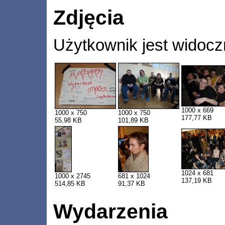
Zdjęcia
Użytkownik jest widocz
1000 x 669
1000 x 750
1000 x 750
177,77 KB
55,98 KB
101,89 KB
1024 x 681
1000 x 2745
681 x 1024
137,19 KB
514,85 KB
91,37 KB
Wydarzenia