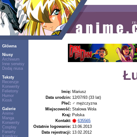
Główna
Niusy
Archiwum
Inne serwisy
Dodaj niusa
Ł
Teksty
Recenzje
Konwenty
Felietony
Imię:
Mariusz
Humor
Data urodzin:
12/07/93 (33 lat)
Kiosk
Płeć:
♂ mężczyzna
Galerie
Miejscowość:
Stalowa Wola
Anime
Kraj:
Polska
Manga
Kontakt:
635565
Konwenty
Ostatnie logowanie:
13.06.2013
Cosplay
Fanarty
Data rejestracji:
13.02.2012
Komiksy