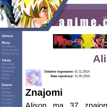
Główna
Niusy
Archiwum
Inne serwisy
Dodaj niusa
Al
Teksty
Recenzje
Konwenty
Felietony
Ostatnie logowanie:
01.11.2014
Humor
Data rejestracji:
31.05.2010
Kiosk
Galerie
Anime
Znajomi
Manga
Konwenty
Cosplay
Fanarty
Alison ma 37 znaj
Komiksy