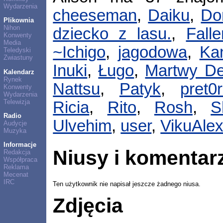
Wydarzenia
cheeseman
,
Daiku
,
Do
Plikownia
Nihon
dziecko z lasu.
,
Fall
Konwenty
Media
~Ichigo
,
jagodowa
,
Ka
Teledyski
Zwiastuny
Inuki
,
Ługo
,
Martwy D
Kalendarz
Rynek
Nattsu
,
Patyk
,
pret0r
Konwenty
Wydarzenia
Telewizja
Ricia
,
Rito
,
Rosh
,
S
Radio
Ulvehim
,
user
,
VikuAlex
Audycje
Muzyka
Informacje
Niusy i komentar
Redakcja
Współpraca
Reklama
Mecenat
IRC
Ten użytkownik nie napisał jeszcze żadnego niusa.
Zdjęcia