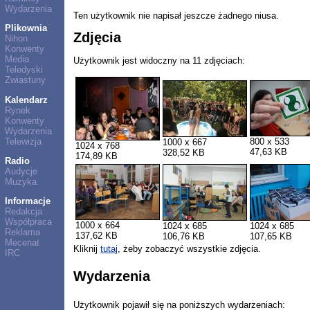
Wydarzenia
Ten użytkownik nie napisał jeszcze żadnego niusa.
Plikownia
Zdjęcia
Nihon
Konwenty
Media
Użytkownik jest widoczny na 11 zdjęciach:
Teledyski
Zwiastuny
Kalendarz
Rynek
Konwenty
Wydarzenia
Telewizja
800 x 533
1000 x 667
1024 x 768
47,63 KB
328,52 KB
174,89 KB
Radio
Audycje
Muzyka
Informacje
Redakcja
Współpraca
1000 x 664
1024 x 685
1024 x 685
Reklama
137,62 KB
106,76 KB
107,65 KB
Mecenat
Kliknij
tutaj
, żeby zobaczyć wszystkie zdjęcia.
IRC
Wydarzenia
Użytkownik pojawił się na poniższych wydarzeniach: