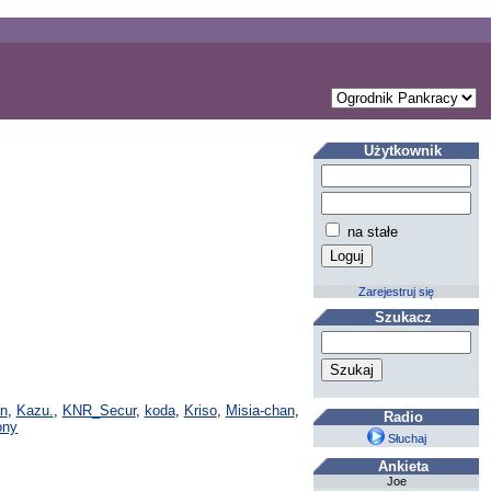
Użytkownik
na stałe
Zarejestruj się
Szukacz
n
,
Kazu.
,
KNR_Secur
,
koda
,
Kriso
,
Misia-chan
,
Radio
ony
Słuchaj
Ankieta
Joe