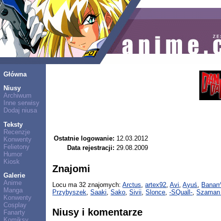
Główna
Niusy
Archiwum
Inne serwisy
Dodaj niusa
Teksty
Recenzje
Ostatnie logowanie:
12.03.2012
Konwenty
Felietony
Data rejestracji:
29.08.2009
Humor
Kiosk
Znajomi
Galerie
Anime
Locu ma 32 znajomych:
Arctus
,
artex92
,
Avi
,
Ayuś
,
Banan
Manga
Przybyszek
,
Saaki
,
Sako
,
Sivii
,
Slonce
,
-SQuall-
,
Szaman 
Konwenty
Cosplay
Niusy i komentarze
Fanarty
Komiksy