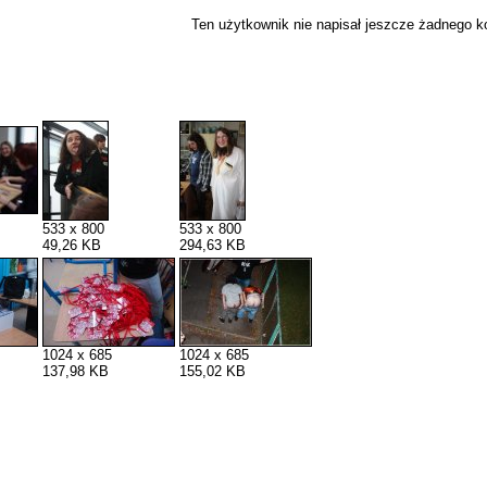
Ten użytkownik nie napisał jeszcze żadnego 
533 x 800
533 x 800
49,26 KB
294,63 KB
1024 x 685
1024 x 685
137,98 KB
155,02 KB