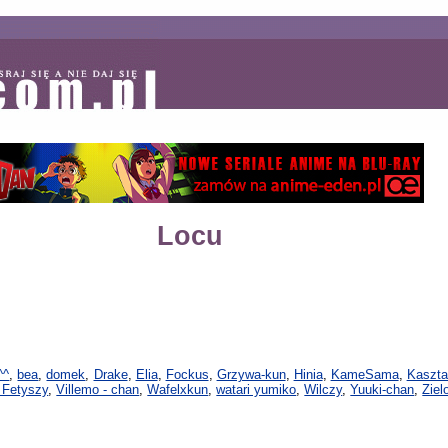
Locu
^^
,
bea
,
domek
,
Drake
,
Elia
,
Fockus
,
Grzywa-kun
,
Hinia
,
KameSama
,
Kaszta
Fetyszy
,
Villemo - chan
,
Wafelxkun
,
watari yumiko
,
Wilczy
,
Yuuki-chan
,
Ziel