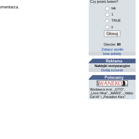
Czy jesteś botem?
komentarza.
tak
1
TRUE
y
Głosów:
80
Zobacz wyniki
Inne ankiety
Reklama
Naklejki motywacyjne
Dodaj sznurek
Polecamy
Wydawca m.in. „GTO”,
„Love Hina”, „MARS”, „Video
Girl Ai” i „Paradise Kiss”.