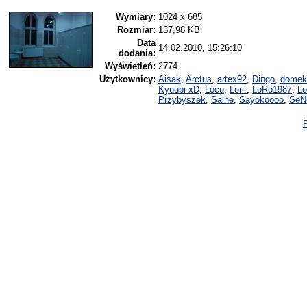
Wymiary:
1024 x 685
Rozmiar:
137,98 KB
Data
14.02.2010, 15:26:10
dodania:
Wyświetleń:
2774
Użytkownicy:
Aisak
,
Arctus
,
artex92
,
Dingo
,
domek
Kyuubi xD
,
Locu
,
Lori.
,
LoRo1987
,
Lo
Przybyszek
,
Saine
,
Sayokoooo
,
SeN
P