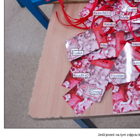
Saine
Evan-8812
Mefik
Yonaka
Sayo
Mila
Lort
Ludek
Loc
Kyuubi xD
Frysbian
Omagi
Jeśli jesteś na tym zdjęciu k