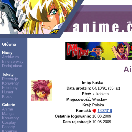
Główna
Niusy
Archiwum
Inne serwisy
Dodaj niusa
A
Teksty
Recenzje
Imię:
Kaśka
Konwenty
Felietony
Data urodzin:
04/10/91 (35 lat)
Humor
Płeć:
♀ kobieta
Kiosk
Miejscowość:
Wrocław
Galerie
Kraj:
Polska
Anime
Kontakt:
1302316
Manga
Ostatnie logowanie:
10.08.2009
Konwenty
Data rejestracji:
10.08.2009
Cosplay
Fanarty
Komiksy