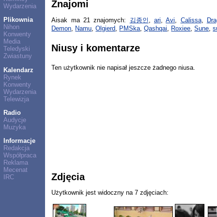
Znajomi
Wydarzenia
Plikownia
Aisak ma 21 znajomych:
김종인
,
ari
,
Avi
,
Calissa
,
Dra
Nihon
Demon
,
Namu
,
Olgierd
,
PMSka
,
Qashqai
,
Roxiee
,
Sune
,
s
Konwenty
Media
Niusy i komentarze
Teledyski
Zwiastuny
Ten użytkownik nie napisał jeszcze żadnego niusa.
Kalendarz
Rynek
Konwenty
Wydarzenia
Telewizja
Radio
Audycje
Muzyka
Informacje
Redakcja
Współpraca
Reklama
Mecenat
Zdjęcia
IRC
Użytkownik jest widoczny na 7 zdjęciach: