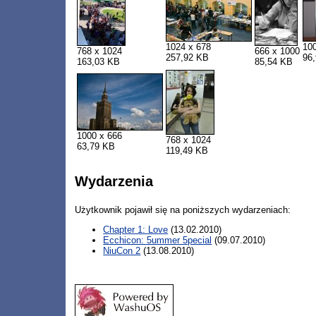
1024 x 678
10
768 x 1024
666 x 1000
257,92 KB
96
163,03 KB
85,54 KB
1000 x 666
768 x 1024
63,79 KB
119,49 KB
Wydarzenia
Użytkownik pojawił się na poniższych wydarzeniach:
Chapter 1: Love
(13.02.2010)
Ecchicon: 5ummer 5pecial
(09.07.2010)
NiuCon 2
(13.08.2010)