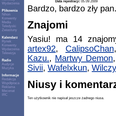
Data rejestracji:
05.09.2009
Wydarzenia
Bardzo, bardzo zły pan
Plikownia
Nihon
Konwenty
Znajomi
Media
Teledyski
Zwiastuny
Yasiu! ma 14 znajo
Kalendarz
Rynek
Konwenty
artex92
,
CalipsoChan
Wydarzenia
Telewizja
Kazu.
,
Martwy Demon
Radio
Audycje
Sivii
,
Wafelxkun
,
Wilcz
Muzyka
Informacje
Redakcja
Niusy i komentar
Współpraca
Reklama
Mecenat
IRC
Ten użytkownik nie napisał jeszcze żadnego niusa.