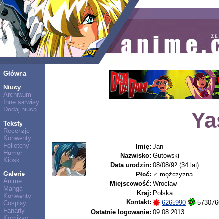
Główna
Niusy
Archiwum
Inne serwisy
Dodaj niusa
Ya
Teksty
Recenzje
Konwenty
Felietony
Imię:
Jan
Humor
Nazwisko:
Gutowski
Kiosk
Data urodzin:
08/08/92 (34 lat)
Galerie
Płeć:
♂ mężczyzna
Anime
Miejscowość:
Wrocław
Manga
Kraj:
Polska
Konwenty
Kontakt:
6265990
573076
Cosplay
Fanarty
Ostatnie logowanie:
09.08.2013
Komiksy