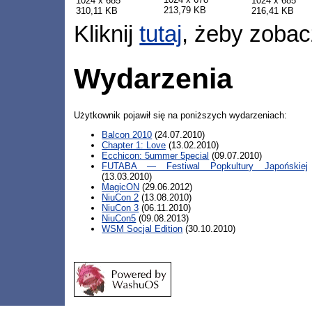
1024 x 685
1024 x 685
213,79 KB
310,11 KB
216,41 KB
Kliknij
tutaj
, żeby zobac
Wydarzenia
Użytkownik pojawił się na poniższych wydarzeniach:
Balcon 2010
(24.07.2010)
Chapter 1: Love
(13.02.2010)
Ecchicon: 5ummer 5pecial
(09.07.2010)
FUTABA — Festiwal Popkultury Japońskiej
(13.03.2010)
MagicON
(29.06.2012)
NiuCon 2
(13.08.2010)
NiuCon 3
(06.11.2010)
NiuCon5
(09.08.2013)
WSM Socjal Edition
(30.10.2010)