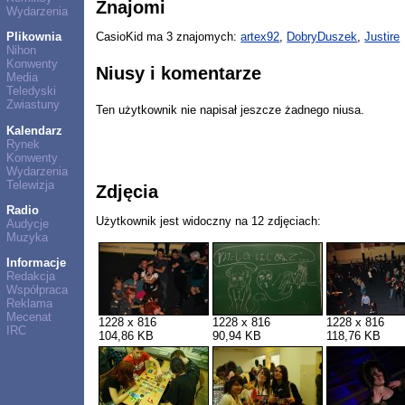
Znajomi
Wydarzenia
Plikownia
CasioKid ma 3 znajomych:
artex92
,
DobryDuszek
,
Justire
Nihon
Konwenty
Niusy i komentarze
Media
Teledyski
Zwiastuny
Ten użytkownik nie napisał jeszcze żadnego niusa.
Kalendarz
Rynek
Konwenty
Wydarzenia
Telewizja
Zdjęcia
Radio
Użytkownik jest widoczny na 12 zdjęciach:
Audycje
Muzyka
Informacje
Redakcja
Współpraca
Reklama
Mecenat
1228 x 816
1228 x 816
1228 x 816
IRC
104,86 KB
90,94 KB
118,76 KB