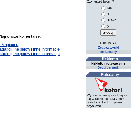
Czy jesteś botem?
tak
1
TRUE
y
. Najnowsze komentarze:
Głosów:
79
 z Magiconu
Zobacz wyniki
trakcji, helperów i inne informacje
Inne ankiety
trakcji, helperów i inne informacje
Reklama
Naklejki motywacyjne
Dodaj sznurek
Polecamy
Wydawnictwo specjalizujące
się w komiksie azjatyckim
oraz książkach z gatunku
boys love.