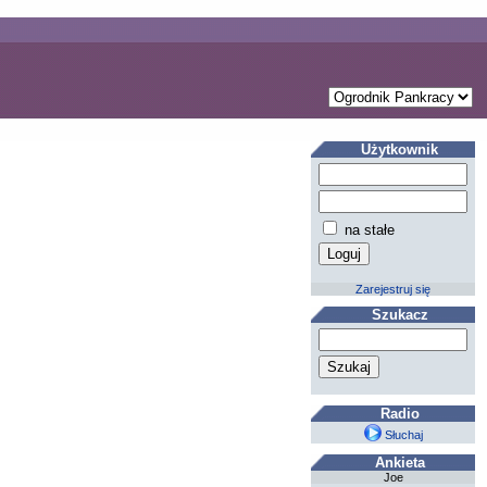
Użytkownik
na stałe
Zarejestruj się
Szukacz
Radio
Słuchaj
Ankieta
Joe