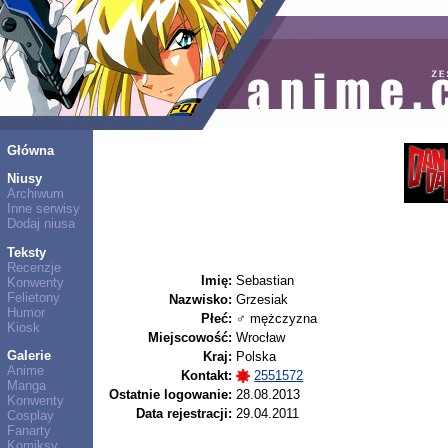
Główna
Niusy
Archiwum
Inne serwisy
Dodaj niusa
Teksty
Recenzje
Imię:
Sebastian
Konwenty
Felietony
Nazwisko:
Grzesiak
Humor
Płeć:
♂ mężczyzna
Kiosk
Miejscowość:
Wrocław
Galerie
Kraj:
Polska
Anime
Kontakt:
2551572
Manga
Ostatnie logowanie:
28.08.2013
Konwenty
Data rejestracji:
29.04.2011
Cosplay
Fanarty
Komiksy