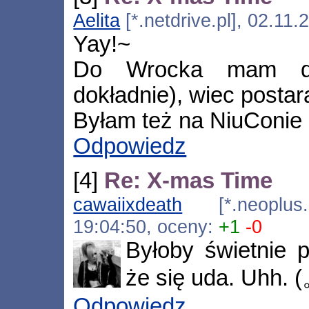
Aelita
[*.netdrive.pl], 02.11
Yay!~
Do Wrocka mam do
dokładnie), wiec postar
Byłam też na NiuConie
Odpowiedz
[4]
Re: X-mas Time
cawaiixdeath
[*.neoplus.a
19:04:50, oceny:
+1
-0
Byłoby świetnie 
że się uda. Uhh. 
Odpowiedz