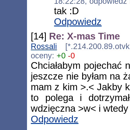
18:22:28, odpowiedź
tak :D
Odpowiedz
[14]
Re: X-mas Time
Rossali
[*.214.200.89.otvk
oceny:
+0
-0
Chciałabym pojechać n
jeszcze nie byłam na ż
mam z kim >.< Jakby kt
to polega i dotrzyma
wdzięczna >w< i wtedy 
Odpowiedz