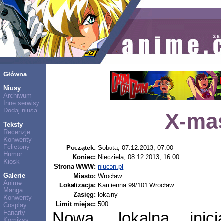
Główna
Niusy
Archiwum
Inne serwisy
Dodaj niusa
X-ma
Teksty
Recenzje
Konwenty
Felietony
Początek:
Sobota, 07.12.2013, 07:00
Humor
Koniec:
Niedziela, 08.12.2013, 16:00
Kiosk
Strona WWW:
niucon.pl
Galerie
Miasto:
Wrocław
Anime
Lokalizacja:
Kamienna 99/101 Wrocław
Manga
Zasięg:
lokalny
Konwenty
Limit miejsc:
500
Cosplay
Fanarty
Nowa, lokalna inic
Komiksy