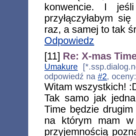
konwencie. I jeśl
przyłączyłabym się
raz, a samej to tak ś
Odpowiedz
[11]
Re: X-mas Tim
Umakure
[*.ssp.dialog.n
odpowiedź na
#2
, oceny
Witam wszystkich! :
Tak samo jak jedn
Time będzie drugim
na którym mam w p
przyjemnością pozn