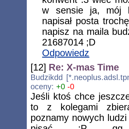
w sensie ja, mój b
napisał posta troch
napisz na maila bu
21687014 ;D
Odpowiedz
[12]
Re: X-mas Time
Budzikdd [*.neoplus.adsl.tp
oceny:
+0
-0
Jeśli ktoś chce jeszcz
to z kolegami zbier
poznamy nowych ludzi ;)
pisać :P gg 