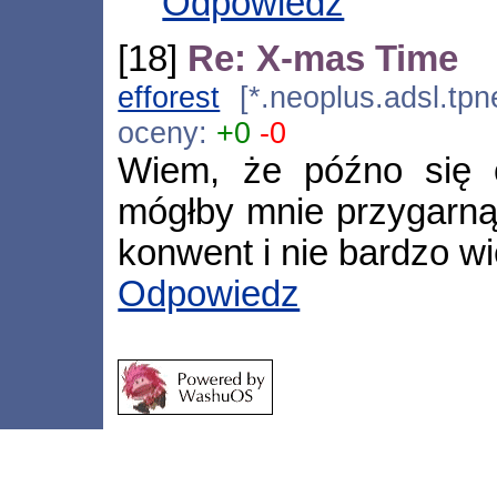
Odpowiedz
[18]
Re: X-mas Time
efforest
[*.neoplus.adsl.tpn
oceny:
+0
-0
Wiem, że późno się o
mógłby mnie przygarnąć
konwent i nie bardzo wi
Odpowiedz