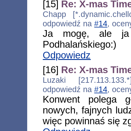
[15]
Re: X-mas Tim
Chapp [*.dynamic.chell
odpowiedź na
#14
, ocen
Ja mogę, ale ja
Podhalańskiego:)
Odpowiedz
[16]
Re: X-mas Tim
Luzaki [217.113.133.
odpowiedź na
#14
, ocen
Konwent polega g
nowych, fajnych ludz
więc powinnaś się zg