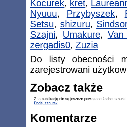
Kocurek
,
kret
,
Laurean
Nyuuu
,
Przybyszek
,
Setsu
,
shizuru
,
Sindso
Szajni
,
Umakure
,
Van 
zergadis0
,
Zuzia
Do listy obecności m
zarejestrowani użytkow
Zobacz także
Z tą publikacją nie są jeszcze powiązane żadne sznurki.
Dodaj sznurek
Komentarze