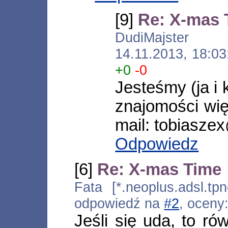
[9]
Re: X-mas 
DudiMajster [*
14.11.2013, 18:0
+0
-0
Jesteśmy (ja i
znajomości wię
mail: tobiasze
Odpowiedz
[6]
Re: X-mas Time
Fata [*.neoplus.adsl.tpn
odpowiedź na
#2
, oceny
Jeśli się uda, to ró