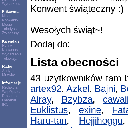
Wydarzenia
Konwent świąteczny :)
Plikownia
Nihon
Konwenty
Media
Wesołych świąt~!
Teledyski
Zwiastuny
Kalendarz
Dodaj do:
Rynek
Konwenty
Wydarzenia
Lista obecności
Telewizja
Radio
Audycje
Muzyka
43 użytkowników tam 
Informacje
artex92
,
Azkel
,
Bajni
,
B
Redakcja
Współpraca
Reklama
Airay
,
Bzybza
,
cawai
Mecenat
IRC
Euklistus
,
exine
,
Fat
Haru-tan
,
Hejjihoggu