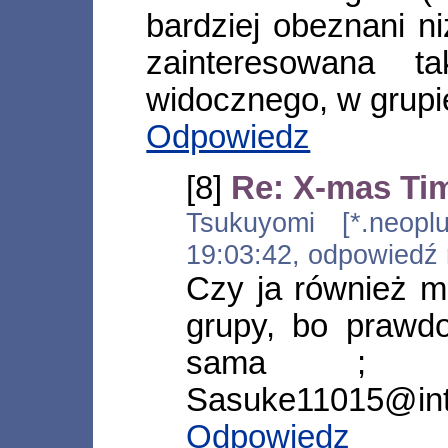
bardziej obeznani niż
zainteresowana t
widocznego, w grupie
Odpowiedz
[8]
Re: X-mas Ti
Tsukuyomi [*.neoplus
19:03:42, odpowiedź
Czy ja również m
grupy, bo prawd
sama ; d
Sasuke11015@inte
Odpowiedz