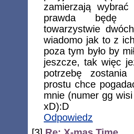
zamierzają wybrać
prawda będę (
towarzystwie dwóch
wiadomo jak to z i
poza tym było by mi
jeszcze, tak więc j
potrzebę zostania
prostu chce pogadać
mnie (numer gg wisi 
xD):D
Odpowiedz
[3]
Re: X-mas Time