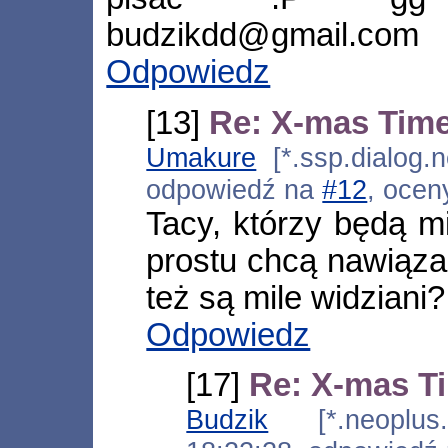
budzikdd@gmail.com
Odpowiedz
[13]
Re: X-mas Tim
Umakure
[*.ssp.dialog.n
odpowiedź na
#12
, ocen
Tacy, którzy będą mi
prostu chcą nawiąz
też są mile widziani
Odpowiedz
[17]
Re: X-mas T
Budzik
[*.neoplus.a