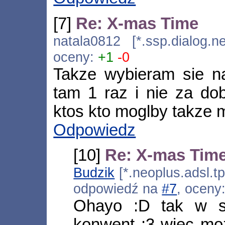
[7]
Re: X-mas Time
natala0812 [*.ssp.dialog.n
oceny:
+1
-0
Takze wybieram sie n
tam 1 raz i nie za do
ktos kto moglby takze 
Odpowiedz
[10]
Re: X-mas Tim
Budzik
[*.neoplus.adsl.tp
odpowiedź na
#7
, oceny
Ohayo :D tak w s
konwent :3 wiec mo