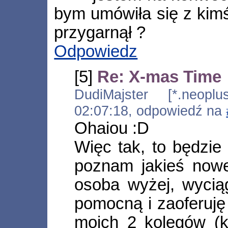
bym umówiła się z kimś
przygarnął ?
Odpowiedz
[5]
Re: X-mas Time
DudiMajster [*.neoplus
02:07:18, odpowiedź na
Ohaiou :D
Więc tak, to będzie
poznam jakieś nowe
osoba wyżej, wyci
pomocną i zaoferuję
moich 2 kolegów (