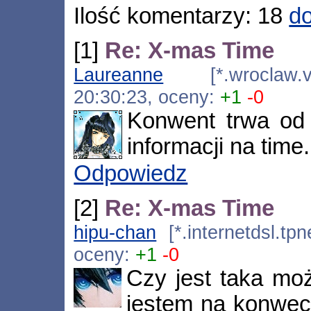
Ilość komentarzy: 18
do
[1]
Re: X-mas Time
Laureanne
[*.wroclaw.ve
20:30:23, oceny:
+1
-0
Konwent trwa od 
informacji na time
Odpowiedz
[2]
Re: X-mas Time
hipu-chan
[*.internetdsl.tpn
oceny:
+1
-0
Czy jest taka moż
jestem na konweci