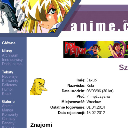
Główna
Niusy
Archiwum
Inne serwisy
Dodaj niusa
Sz
Teksty
Recenzje
Imię:
Jakub
Konwenty
Felietony
Nazwisko:
Kula
Humor
Data urodzin:
08/03/96 (30 lat)
Kiosk
Płeć:
♂ mężczyzna
Galerie
Miejscowość:
Wrocław
Anime
Ostatnie logowanie:
01.04.2014
Manga
Data rejestracji:
15.02.2012
Konwenty
Cosplay
Fanarty
Znajomi
Komiksy