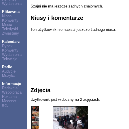
Wydarzenia
Szajni nie ma jeszcze żadnych znajomych.
Plikownia
Nihon
Niusy i komentarze
Konwenty
Media
Teledyski
Ten użytkownik nie napisał jeszcze żadnego niusa.
Zwiastuny
Kalendarz
Rynek
Konwenty
Wydarzenia
Telewizja
Radio
Audycje
Muzyka
Informacje
Redakcja
Zdjęcia
Współpraca
Reklama
Użytkownik jest widoczny na 2 zdjęciach:
Mecenat
IRC