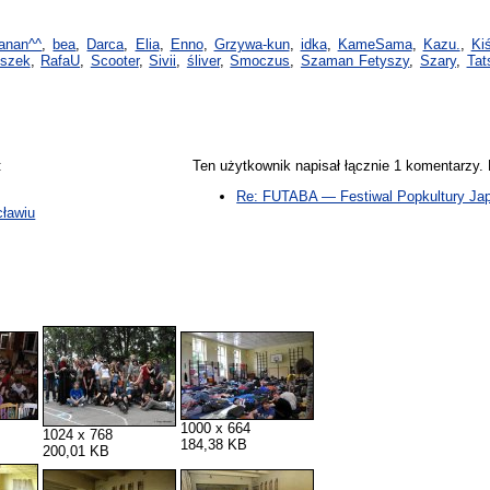
anan^^
,
bea
,
Darca
,
Elia
,
Enno
,
Grzywa-kun
,
idka
,
KameSama
,
Kazu.
,
Kiś
yszek
,
RafaU
,
Scooter
,
Sivii
,
śliver
,
Smoczus
,
Szaman Fetyszy
,
Szary
,
Tat
:
Ten użytkownik napisał łącznie 1 komentarzy
Re: FUTABA — Festiwal Popkultury Jap
cławiu
1000 x 664
1024 x 768
184,38 KB
200,01 KB