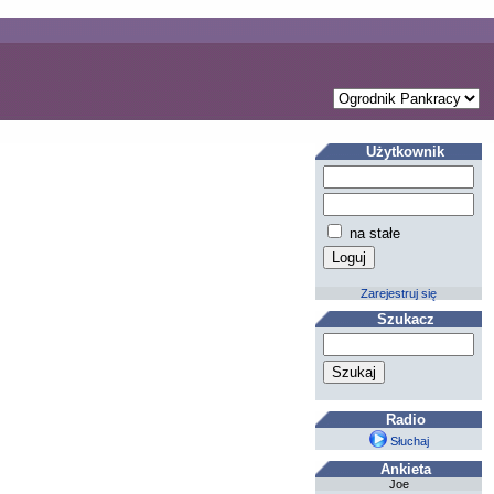
Użytkownik
na stałe
Zarejestruj się
Szukacz
Radio
Słuchaj
Ankieta
Joe