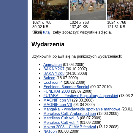
1024 x 768
1024 x 768
1024 x 768
89,02 KB
137,49 KB
121,51 KB
Kliknij
tutaj
, żeby zobaczyć wszystkie zdjęcia.
Wydarzenia
Użytkownik pojawił się na poniższych wydarzeniach:
Animatsuri
(01.08.2008)
BAKA Y2K7
(06.10.2007)
BAKA Y2K8
(04.10.2008)
Balcon
(18.07.2009)
Ecchicon 4
(28.02.2009)
Ecchicon: 5ummer 5pecial
(09.07.2010)
FUNEKAI 2008
(19.07.2008)
FUTABA — Festiwal Popkultury Japońskiej
(13.03.2
MAGNIFIcon VI
(29.03.2008)
MAGNIFIcon VII
(04.04.2009)
MangaKai - wrocławskie spotkanie mangowe
(23.01
Merciless Cult: Arukoru edition
(13.03.2009)
Merciless Cult vol. 3
(08.07.2009)
Merciless Cult vol. 4
(01.09.2009)
Mokon 2008 – CLAMP festival
(13.12.2008)
NATcon
(08.08.2009)