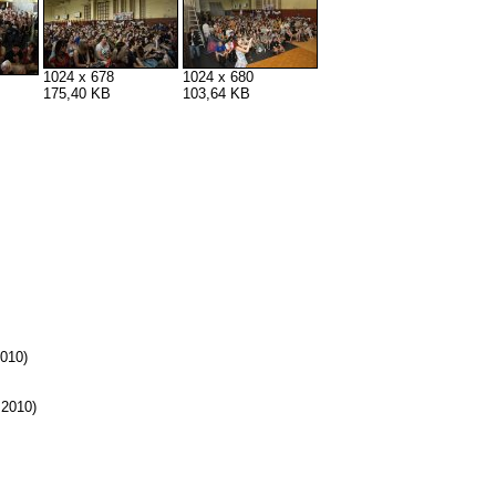
1024 x 678
1024 x 680
175,40 KB
103,64 KB
010)
.2010)