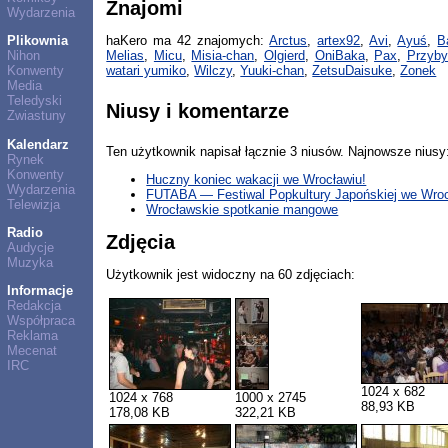
Znajomi
Wydarzenia
Plikownia
haKero ma 42 znajomych:
Arctus
,
artex92
,
Avi
,
Ayuś
,
B
Nihon
Melias
,
Micu
,
Misia-chan
,
Olgierd
,
OniBaka
,
Pax
,
Przyb
Konwenty
watari yumiko
,
Wilczy
,
Yuuki-chan
,
ZetsuDaisuke
,
Zonek
Media
Teledyski
Niusy i komentarze
Zwiastuny
Kalendarz
Ten użytkownik napisał łącznie 3 niusów. Najnowsze niusy
Rynek
Konwenty
Huczny koniec wakacji we Wrocławiu!
Wydarzenia
FUTABA — Festiwal Popkultury Japońskiej we Wro
Telewizja
Wrocławskie spotkanie mangowe
Radio
Zdjęcia
Audycje
Muzyka
Użytkownik jest widoczny na 60 zdjęciach:
Informacje
Redakcja
Współpraca
Reklama
Mecenat
IRC
1024 x 682
1024 x 768
1000 x 2745
88,93 KB
178,08 KB
322,21 KB