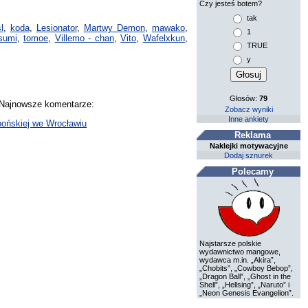
Czy jesteś botem?
tak
l
,
koda
,
Lesionator
,
Martwy Demon
,
mawako
,
1
sumi
,
tomoe
,
Villemo - chan
,
Vito
,
Wafelxkun
,
TRUE
y
Głosów:
79
. Najnowsze komentarze:
Zobacz wyniki
Inne ankiety
ońskiej we Wrocławiu
Reklama
Naklejki motywacyjne
Dodaj sznurek
Polecamy
Najstarsze polskie
wydawnictwo mangowe,
wydawca m.in. „Akira”,
„Chobits”, „Cowboy Bebop”,
„Dragon Ball”, „Ghost in the
Shell”, „Hellsing”, „Naruto” i
„Neon Genesis Evangelion”.