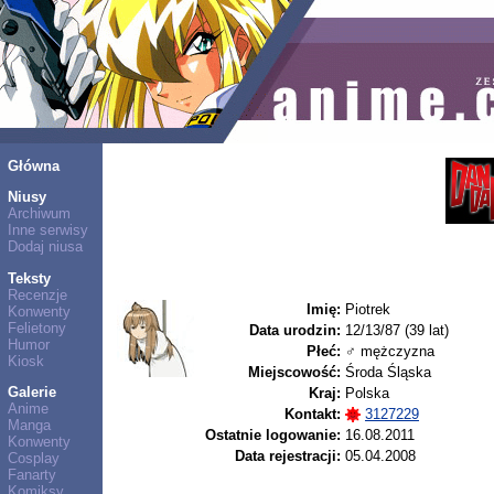
Główna
Niusy
Archiwum
Inne serwisy
Dodaj niusa
Teksty
Recenzje
Imię:
Piotrek
Konwenty
Felietony
Data urodzin:
12/13/87 (39 lat)
Humor
Płeć:
♂ mężczyzna
Kiosk
Miejscowość:
Środa Śląska
Galerie
Kraj:
Polska
Anime
Kontakt:
3127229
Manga
Ostatnie logowanie:
16.08.2011
Konwenty
Data rejestracji:
05.04.2008
Cosplay
Fanarty
Komiksy