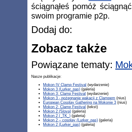
ściągnąłeś pomóż ściągnąć
swoim programie p2p.
Dodaj do:
Zobacz także
Powiązane tematy:
Mo
Nasze publikacje:
Mokon IV Clamp Festival
(wydarzenie)
Mokon 3 (Lurker_pas)
(galeria)
Mokon 3: Clamp Festival
(wydarzenie)
Mokon 3 - pożegnanie wakacji z Clampem
(nius)
European Cosplay Gathering na Mokonie 3
(nius)
Mokon 2: Clamp Festival
(tekst)
Mokon 2 (Slova)
(galeria)
Mokon 2 (_TK_)
(galeria)
Mokon 2 – cosplay (Lurker_pas)
(galeria)
Mokon 2 (Lurker_pas)
(galeria)