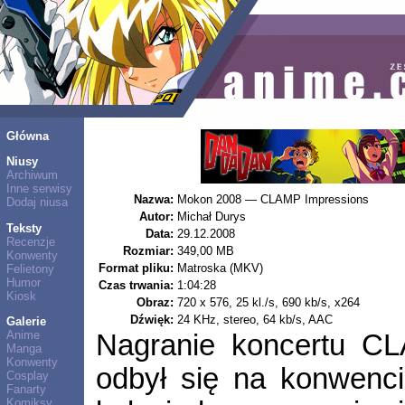
Główna
Niusy
Archiwum
Inne serwisy
Nazwa:
Mokon 2008 — CLAMP Impressions
Dodaj niusa
Autor:
Michał Durys
Teksty
Data:
29.12.2008
Recenzje
Rozmiar:
349,00 MB
Konwenty
Format pliku:
Matroska (MKV)
Felietony
Humor
Czas trwania:
1:04:28
Kiosk
Obraz:
720 x 576, 25 kl./s, 690 kb/s, x264
Dźwięk:
24 KHz, stereo, 64 kb/s, AAC
Galerie
Anime
Nagranie koncertu CL
Manga
Konwenty
odbył się na konwenc
Cosplay
Fanarty
Komiksy