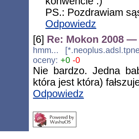
konwencie :)
PS.: Pozdrawiam sąs
Odpowiedz
[6]
Re: Mokon 2008 —
hmm... [*.neoplus.adsl.tpn
oceny:
+0
-0
Nie bardzo. Jedna bab
która jest która) fałszuje
Odpowiedz