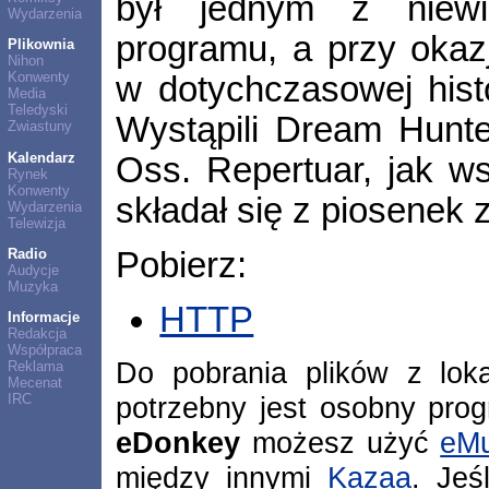
był jednym z niewi
Wydarzenia
programu, a przy okaz
Plikownia
Nihon
Konwenty
w dotychczasowej histo
Media
Teledyski
Wystąpili Dream Hunter
Zwiastuny
Kalendarz
Oss. Repertuar, jak w
Rynek
Konwenty
składał się z piosenek
Wydarzenia
Telewizja
Radio
Pobierz:
Audycje
Muzyka
HTTP
Informacje
Redakcja
Współpraca
Do pobrania plików z lok
Reklama
Mecenat
potrzebny jest osobny pro
IRC
eDonkey
możesz użyć
eMu
między innymi
Kazaa
. Jeś