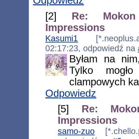
Odpowiedz
[2]
Re: Moko
Impressions
Kasumi1
[*.neoplus.ad
02:17:23, odpowiedź na
Byłam na nim,
Tylko mogło
clampowych ka
Odpowiedz
[5]
Re: Mok
Impressions
samo-zuo
[*.chello.