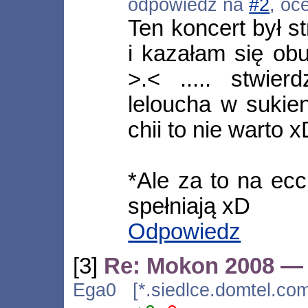
odpowiedź na
#2
, oc
Ten koncert był 
i kazałam się ob
>.< ..... stwie
leloucha w sukie
chii to nie warto 
*Ale za to na ec
spełniają xD
Odpowiedz
[3]
Re: Mokon 2008 —
Ega0 [*.siedlce.domtel.co