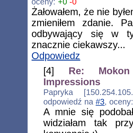
oceny:
+0
-0
Żałowałem, że nie byłe
zmieniłem zdanie. P
odbywający się w t
znacznie ciekawszy...
Odpowiedz
[4]
Re: Moko
Impressions
Papryka [150.254.105.
odpowiedź na
#3
, oceny
A mnie się podobał
widziałam tak prz