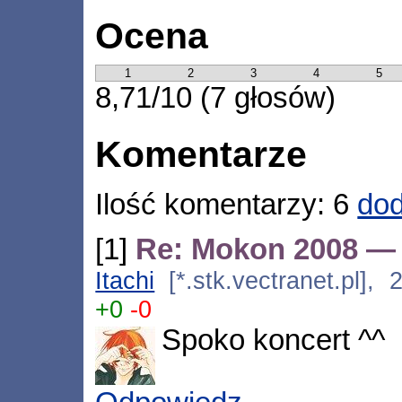
Ocena
1
2
3
4
5
8,71/10 (7 głosów)
Komentarze
Ilość komentarzy: 6
dod
[1]
Re: Mokon 2008 —
Itachi
[*.stk.vectranet.pl],
+0
-0
Spoko koncert ^^