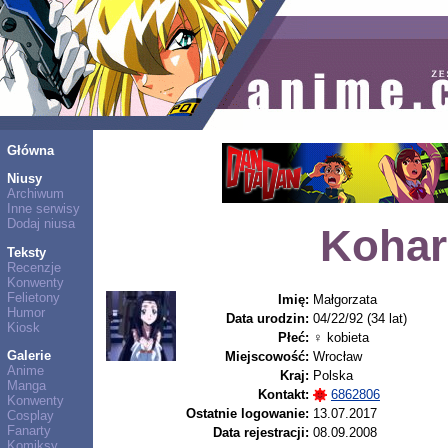
Główna
Niusy
Archiwum
Inne serwisy
Dodaj niusa
Kohar
Teksty
Recenzje
Konwenty
Felietony
Imię:
Małgorzata
Humor
Data urodzin:
04/22/92 (34 lat)
Kiosk
Płeć:
♀ kobieta
Galerie
Miejscowość:
Wrocław
Anime
Kraj:
Polska
Manga
Kontakt:
6862806
Konwenty
Ostatnie logowanie:
13.07.2017
Cosplay
Fanarty
Data rejestracji:
08.09.2008
Komiksy