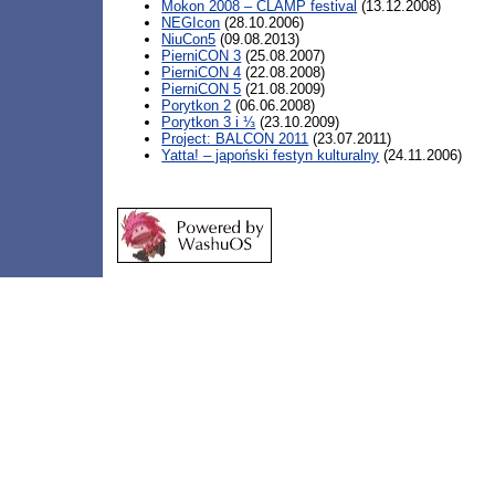
Mokon 2008 – CLAMP festival
(13.12.2008)
NEGIcon
(28.10.2006)
NiuCon5
(09.08.2013)
PierniCON 3
(25.08.2007)
PierniCON 4
(22.08.2008)
PierniCON 5
(21.08.2009)
Porytkon 2
(06.06.2008)
Porytkon 3 i ⅓
(23.10.2009)
Project: BALCON 2011
(23.07.2011)
Yatta! – japoński festyn kulturalny
(24.11.2006)