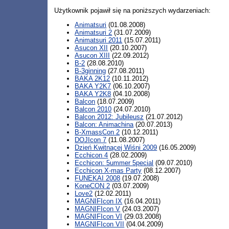
Użytkownik pojawił się na poniższych wydarzeniach:
Animatsuri
(01.08.2008)
Animatsuri 2
(31.07.2009)
Animatsuri 2011
(15.07.2011)
Asucon XII
(20.10.2007)
Asucon XIII
(22.09.2012)
B-2
(28.08.2010)
B-3ginning
(27.08.2011)
BAKA 2K12
(10.11.2012)
BAKA Y2K7
(06.10.2007)
BAKA Y2K8
(04.10.2008)
Balcon
(18.07.2009)
Balcon 2010
(24.07.2010)
Balcon 2012: Jubileusz
(21.07.2012)
Balcon: Animachina
(20.07.2013)
B-XmassCon 2
(10.12.2011)
DOJIcon 7
(11.08.2007)
Dzień Kwitnącej Wiśni 2009
(16.05.2009)
Ecchicon 4
(28.02.2009)
Ecchicon: 5ummer 5pecial
(09.07.2010)
Ecchicon X-mas Party
(08.12.2007)
FUNEKAI 2008
(19.07.2008)
KoneCON 2
(03.07.2009)
Love2
(12.02.2011)
MAGNIFIcon IX
(16.04.2011)
MAGNIFIcon V
(24.03.2007)
MAGNIFIcon VI
(29.03.2008)
MAGNIFIcon VII
(04.04.2009)