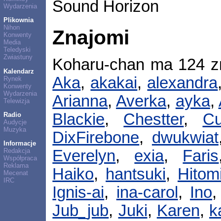
Sound Horizon
Wydarzenia
Plikownia
Nihon
Znajomi
Konwenty
Media
Teledyski
Zwiastuny
Koharu-chan ma 124 
Kalendarz
Aka
,
akakai
,
alexandra
Rynek
Konwenty
Wydarzenia
Arianna
,
Averka
,
ayka
,
Telewizja
Blackie
,
Chestter
,
Cu
Radio
Audycje
Muzyka
DixFirebone
,
dwukwiat
Informacje
Redakcja
Everelyn
,
exia
,
Faris
Współpraca
Reklama
Haiko
,
hantsuki
,
Hitom
Mecenat
IRC
Ignis-ai
,
ina-carol
,
Ino
Jub_jub
,
Juki
,
Karen
,
k