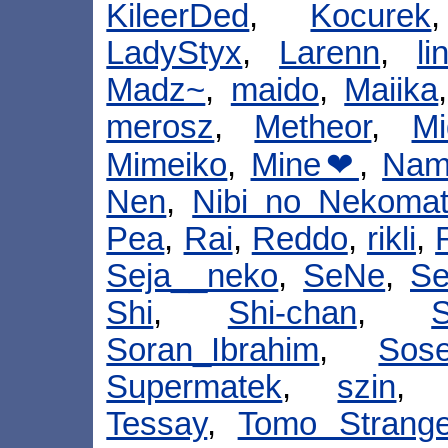
KileerDed
,
Kocurek
LadyStyx
,
Larenn
,
li
Madz~
,
maido
,
Maiika
merosz
,
Metheor
,
Mi
Mimeiko
,
Mine❤
,
Nam
Nen
,
Nibi no Nekoma
Pea
,
Rai
,
Reddo
,
rikli
,
Seja__neko
,
SeNe
,
Se
Shi
,
Shi-chan
,
S
Soran_Ibrahim
,
Sos
Supermatek
,
szin
Tessay
,
Tomo Strang