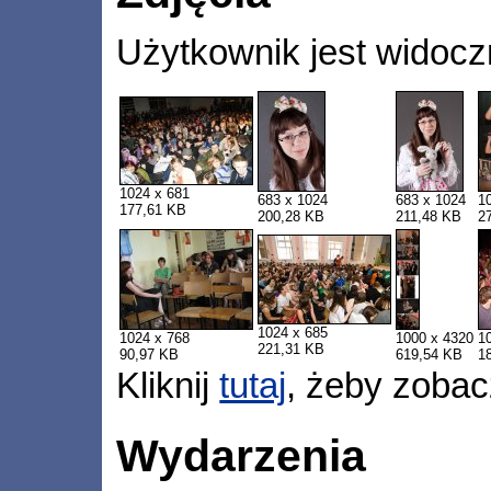
Użytkownik jest widocz
1024 x 681
683 x 1024
683 x 1024
1
177,61 KB
200,28 KB
211,48 KB
2
1024 x 685
1024 x 768
1000 x 4320
1
221,31 KB
90,97 KB
619,54 KB
1
Kliknij
tutaj
, żeby zobac
Wydarzenia