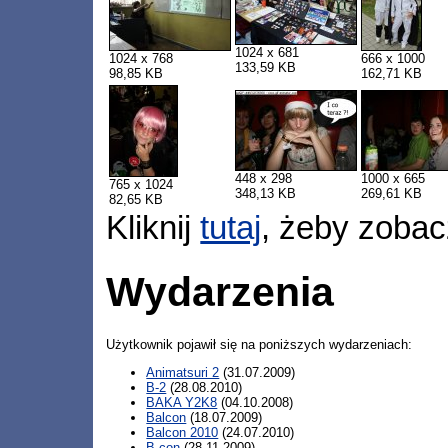
1024 x 681
1024 x 768
666 x 1000
133,59 KB
98,85 KB
162,71 KB
448 x 298
1000 x 665
765 x 1024
348,13 KB
269,61 KB
82,65 KB
Kliknij
tutaj
, żeby zobac
Wydarzenia
Użytkownik pojawił się na poniższych wydarzeniach:
Animatsuri 2
(31.07.2009)
B-2
(28.08.2010)
BAKA Y2K8
(04.10.2008)
Balcon
(18.07.2009)
Balcon 2010
(24.07.2010)
B-con
(28.11.2009)