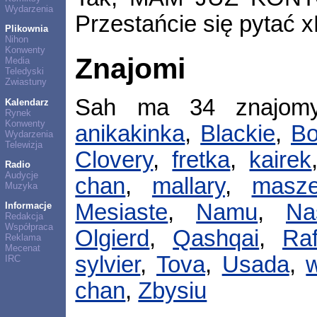
Wydarzenia
Przestańcie się pytać 
Plikownia
Nihon
Konwenty
Znajomi
Media
Teledyski
Zwiastuny
Sah ma 34 znajom
Kalendarz
Rynek
Konwenty
anikakinka
,
Blackie
,
Bo
Wydarzenia
Telewizja
Clovery
,
fretka
,
kairek
Radio
Audycje
chan
,
mallary
,
masz
Muzyka
Mesiaste
,
Namu
,
Na
Informacje
Redakcja
Współpraca
Olgierd
,
Qashqai
,
Ra
Reklama
Mecenat
sylvier
,
Tova
,
Usada
,
IRC
chan
,
Zbysiu