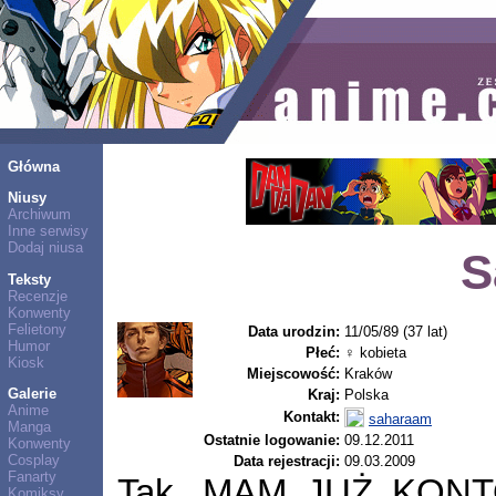
Główna
Niusy
Archiwum
Inne serwisy
Dodaj niusa
S
Teksty
Recenzje
Konwenty
Felietony
Data urodzin:
11/05/89 (37 lat)
Humor
Płeć:
♀ kobieta
Kiosk
Miejscowość:
Kraków
Galerie
Kraj:
Polska
Anime
Kontakt:
saharaam
Manga
Ostatnie logowanie:
09.12.2011
Konwenty
Cosplay
Data rejestracji:
09.03.2009
Fanarty
Tak, MAM JUŻ KONTO 
Komiksy