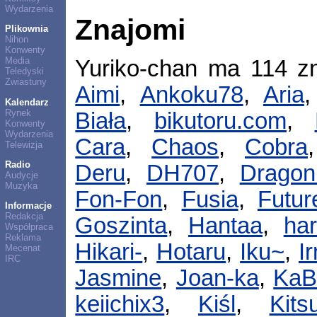
Wydarzenia
Znajomi
Plikownia
Nihon
Konwenty
Media
Yuriko-chan ma 114 z
Teledyski
Zwiastuny
Aimi
,
Ankoku78
,
Aria
Kalendarz
Rynek
Biała
,
bikutoru.com
,
Konwenty
Wydarzenia
Cara
,
Chaos
,
Cobra
Telewizja
Radio
Deru
,
DH707
,
Dragon
Audycje
Muzyka
Fon-Fon
,
Fusia
,
Futur
Informacje
Redakcja
Goszinta
,
Hantaa
,
har
Współpraca
Reklama
Hikari-
,
Hotaru
,
Iku~
,
I
Mecenat
IRC
Jasmine
,
Joan-ka
,
KaB
keiichix3
,
Kiśl
,
Kits