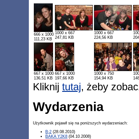
1000 x 667
1000 x 667
10
666 x 1000
247,81 KB
224,56 KB
20
111,23 KB
667 x 1000
667 x 1000
1000 x 750
10
136,51 KB
197,66 KB
154,94 KB
14
Kliknij
tutaj
, żeby zobac
Wydarzenia
Użytkownik pojawił się na poniższych wydarzeniach:
B-2
(28.08.2010)
BAKA Y2K8
(04.10.2008)