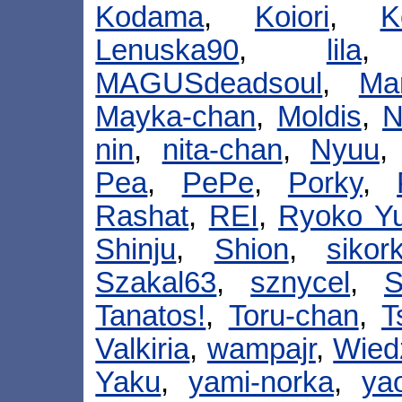
Kodama
,
Koiori
,
K
Lenuska90
,
lila
MAGUSdeadsoul
,
Mar
Mayka-chan
,
Moldis
,
N
nin
,
nita-chan
,
Nyuu
Pea
,
PePe
,
Porky
,
Rashat
,
REI
,
Ryoko Yu
Shinju
,
Shion
,
sikor
Szakal63
,
sznycel
,
S
Tanatos!
,
Toru-chan
,
T
Valkiria
,
wampajr
,
Wied
Yaku
,
yami-norka
,
ya