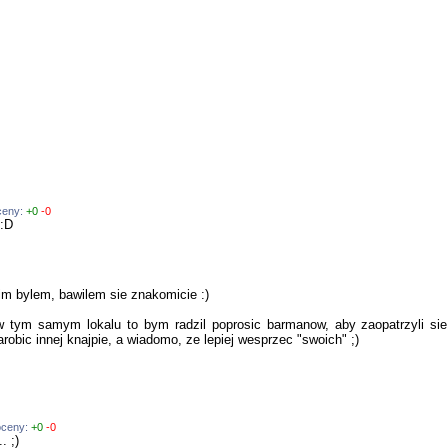
oceny:
+0
-0
 :D
im bylem, bawilem sie znakomicie :)
 w tym samym lokalu to bym radzil poprosic barmanow, aby zaopatrzyli si
robic innej knajpie, a wiadomo, ze lepiej wesprzec "swoich" ;)
oceny:
+0
-0
. ;)