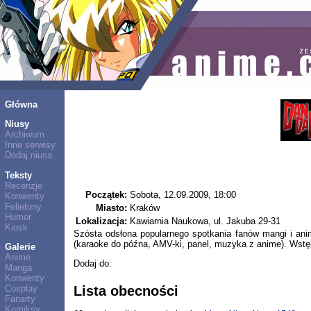
Główna
Niusy
Archiwum
Inne serwisy
Dodaj niusa
Teksty
Recenzje
Początek:
Sobota, 12.09.2009, 18:00
Konwenty
Felietony
Miasto:
Kraków
Humor
Lokalizacja:
Kawiarnia Naukowa, ul. Jakuba 29-31
Kiosk
Szósta odsłona popularnego spotkania fanów mangi i anim
(karaoke do późna, AMV-ki, panel, muzyka z anime). Wstęp
Galerie
Anime
Dodaj do:
Manga
Konwenty
Cosplay
Lista obecności
Fanarty
Komiksy