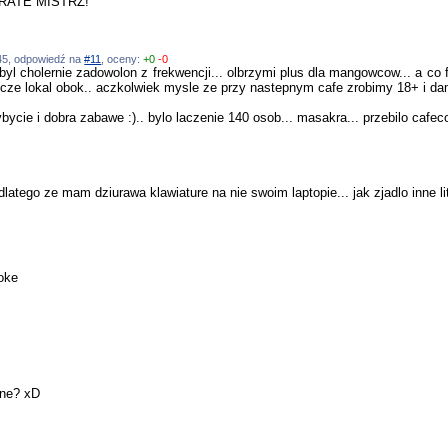
ARATE MISTRZ!
9:45, odpowiedź na
#11
, oceny:
+0
-0
byl cholernie zadowolon z frekwencji... olbrzymi plus dla mangowcow... a co 
eszcze lokal obok.. aczkolwiek mysle ze przy nastepnym cafe zrobimy 18+ i d
ycie i dobra zabawe :).. bylo laczenie 140 osob... masakra... przebilo cafecon
to dlatego ze mam dziurawa klawiature na nie swoim laptopie... jak zjadlo inne l
oke
one? xD