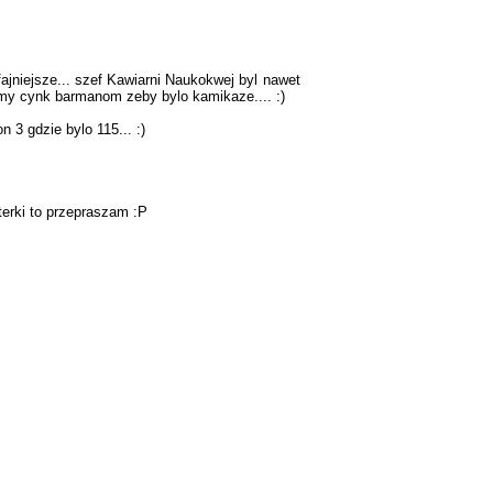
fajniejsze... szef Kawiarni Naukokwej byl nawet
amy cynk barmanom zeby bylo kamikaze.... :)
 3 gdzie bylo 115... :)
iterki to przepraszam :P