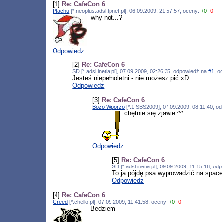
[1]
Re: CafeCon 6
Ptachu
[*.neoplus.adsl.tpnet.pl], 06.09.2009, 21:57:57, oceny:
+0
-0
why not...?
Odpowiedz
[2]
Re: CafeCon 6
SD [*.adsl.inetia.pl], 07.09.2009, 02:26:35, odpowiedź na
#1
, 
Jesteś niepełnoletni - nie możesz pić xD
Odpowiedz
[3]
Re: CafeCon 6
Bożo Wporzo
[*.1 SBS2009], 07.09.2009, 08:11:40, 
chętnie się zjawie ^^
Odpowiedz
[5]
Re: CafeCon 6
SD [*.adsl.inetia.pl], 09.09.2009, 11:15:18, o
To ja pójdę psa wyprowadzić na space
Odpowiedz
[4]
Re: CafeCon 6
Greed
[*.chello.pl], 07.09.2009, 11:41:58, oceny:
+0
-0
Bedziem