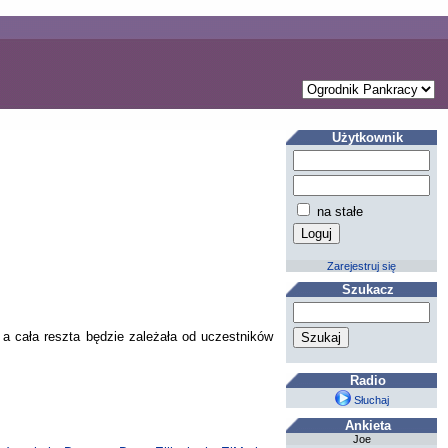
Użytkownik
na stałe
Zarejestruj się
Szukacz
 a cała reszta będzie zależała od uczestników
Radio
Słuchaj
Ankieta
Joe