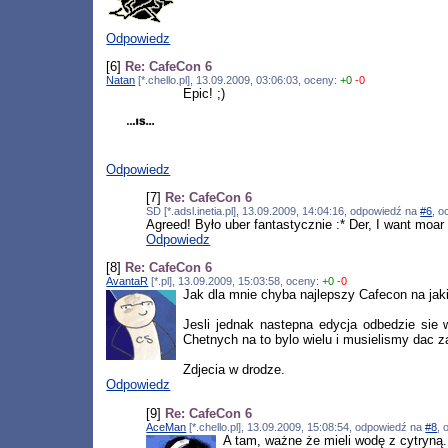
Odpowiedz
[6]
Re: CafeCon 6
Natan
[*.chello.pl], 13.09.2009, 03:06:03, oceny:
+0
-0
Epic! ;)
Odpowiedz
[7]
Re: CafeCon 6
SD [*.adsl.inetia.pl], 13.09.2009, 14:04:16, odpowiedź na
#6
, 
Agreed! Było uber fantastycznie :* Der, I want moar
Odpowiedz
[8]
Re: CafeCon 6
AvantaR
[*.pl], 13.09.2009, 15:03:58, oceny:
+0
-0
Jak dla mnie chyba najlepszy Cafecon na jak
Jesli jednak nastepna edycja odbedzie sie
Chetnych na to bylo wielu i musielismy dac za
Zdjecia w drodze.
Odpowiedz
[9]
Re: CafeCon 6
AceMan
[*.chello.pl], 13.09.2009, 15:08:54, odpowiedź na
#8
, 
A tam, ważne że mieli wodę z cytryną..