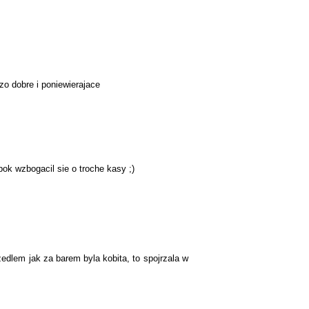
zo dobre i poniewierajace
obok wzbogacil sie o troche kasy ;)
zedlem jak za barem byla kobita, to spojrzala w