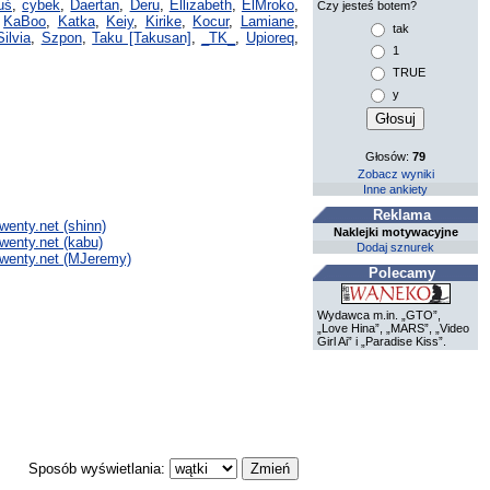
uś
,
cybek
,
Daertan
,
Deru
,
Ellizabeth
,
ElMroko
,
Czy jesteś botem?
,
KaBoo
,
Katka
,
Keiy
,
Kirike
,
Kocur
,
Lamiane
,
tak
Silvia
,
Szpon
,
Taku [Takusan]
,
_TK_
,
Upioreq
,
1
TRUE
y
Głosów:
79
Zobacz wyniki
Inne ankiety
Reklama
enty.net (shinn)
Naklejki motywacyjne
wenty.net (kabu)
Dodaj sznurek
nwenty.net (MJeremy)
Polecamy
Wydawca m.in. „GTO”,
„Love Hina”, „MARS”, „Video
Girl Ai” i „Paradise Kiss”.
Sposób wyświetlania: