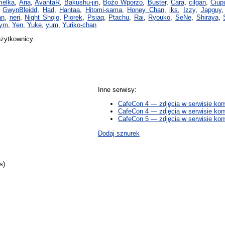
melka
,
Aria
,
AvantaR
,
Bakushu-jin
,
Bożo Wporzo
,
Buster
,
Cara
,
cilgan
,
Ciup
,
GwynBleidd
,
Had
,
Hantaa
,
Hitomi-sama
,
Honey Chan
,
iks
,
Izzy
,
Japguy
an
,
neri
,
Night Shojo
,
Piorek
,
Psiaq
,
Ptachu
,
Rai
,
Ryouko
,
SeNe
,
Shiraya
,
rym
,
Yen
,
Yuke
,
yum
,
Yuriko-chan
użytkownicy.
Inne serwisy:
CafeCon 4 — zdjęcia w serwisie konw
CafeCon 4 — zdjęcia w serwisie kon
CafeCon 5 — zdjęcia w serwisie ko
Dodaj sznurek
s)