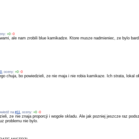
ceny:
+0
-0
 wami, ale nam zrobili blue kamikadze. Ktore musze nadmieniec, ze bylo bard
10
, oceny:
+0
-0
go chuja, bo powiedzieli, ze nie maja i nie robia kamikaze. Ich strata, lokal 
powiedź na
#11
, oceny:
+0
-0
eli, ze nie znaja proporcji i wogole skladu. Ale jak pozniej jeszcze raz pods
juz problemu nie bylo.