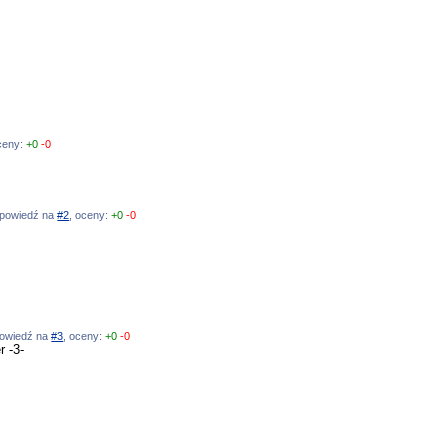
oceny:
+0
-0
odpowiedź na
#2
, oceny:
+0
-0
dpowiedź na
#3
, oceny:
+0
-0
r -3-