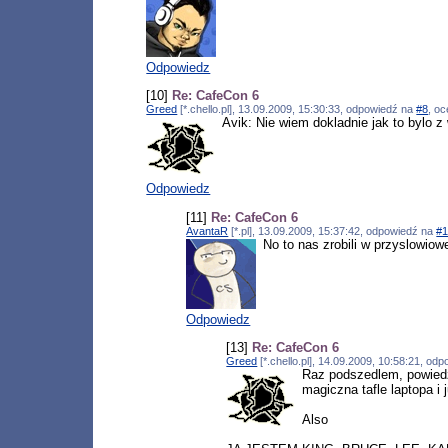
Odpowiedz
[10]
Re: CafeCon 6
Greed
[*.chello.pl], 13.09.2009, 15:30:33, odpowiedź na
#8
, o
Avik: Nie wiem dokladnie jak to bylo z
Odpowiedz
[11]
Re: CafeCon 6
AvantaR
[*.pl], 13.09.2009, 15:37:42, odpowiedź na
#
No to nas zrobili w przyslowiowe
Odpowiedz
[13]
Re: CafeCon 6
Greed
[*.chello.pl], 14.09.2009, 10:58:21, od
Raz podszedlem, powiedzi
magiczna tafle laptopa i 
Also