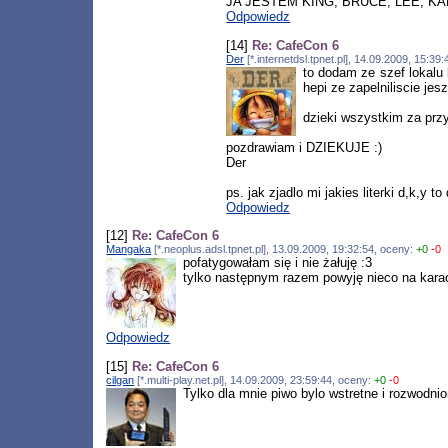
JA JESTEM KING, BRUCE, LEE, K
Odpowiedz
[14]
Re: CafeCon 6
Der
[*.internetdsl.tpnet.pl], 14.09.2009, 15:3
to dodam ze szef lokalu 
hepi ze zapelniliscie j
dzieki wszystkim za przyb
pozdrawiam i DZIEKUJE :)
Der
ps. jak zjadlo mi jakies literki d,k,y 
Odpowiedz
[12]
Re: CafeCon 6
Mangaka
[*.neoplus.adsl.tpnet.pl], 13.09.2009, 19:32:54, oceny:
+0
-0
pofatygowałam się i nie żałuję :3
tylko następnym razem powyję nieco na kara
Odpowiedz
[15]
Re: CafeCon 6
cilgan
[*.multi-play.net.pl], 14.09.2009, 23:59:44, oceny:
+0
-0
Tylko dla mnie piwo bylo wstretne i rozwodni