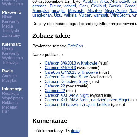
69 użytkowników tam było:
AceMan
,
Aika
,
Akane1540
,
a
Wydarzenia
eltomas
,
Future
,
gabriel
,
Geru
,
Gokiburi
,
Gosiak
,
Greed
Mangaka
,
meaglin
,
Mesiaste
,
Micatee
,
MiseryAnnie
,
Nat
Plikownia
usagi-chan
,
Uzu
,
Valkiria
,
Vulcan
,
wampajr
,
WindStorm
,
w
Nihon
Konwenty
Do listy obecności mogą dopisać się tylko zarejestrowani 
Media
Teledyski
Zobacz także
Zwiastuny
Kalendarz
Powiązane tematy:
CafeCon
.
Rynek
Konwenty
Nasze publikacje:
Wydarzenia
Telewizja
Cafecon 8/6/2013 w Krakowie
(nius)
Cafecon 6/4/2013
(wydarzenie)
Radio
CafeCon 6/4/2013 w Krakowie
(nius)
Audycje
Cafecon Detective Story
(wydarzenie)
Muzyka
Cafecon Detective Story
(nius)
Cafecon 22
(wydarzenie)
Informacje
Cafecon 22
(nius)
Redakcja
Cafecon XXI: AMV Night
(wydarzenie)
Współpraca
Cafecon XXI: AMV Night, na dzień przed Magni
(niu
Reklama
Cafecon 19 (krewni i znajomi królika)
(galeria)
Mecenat
IRC
Komentarze
Ilość komentarzy: 15
dodaj