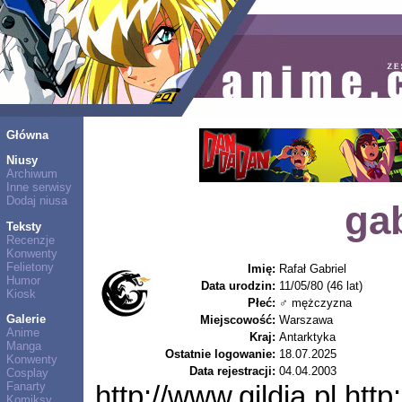
Główna
Niusy
Archiwum
Inne serwisy
Dodaj niusa
gab
Teksty
Recenzje
Konwenty
Felietony
Imię:
Rafał Gabriel
Humor
Data urodzin:
11/05/80 (46 lat)
Kiosk
Płeć:
♂ mężczyzna
Galerie
Miejscowość:
Warszawa
Anime
Kraj:
Antarktyka
Manga
Ostatnie logowanie:
18.07.2025
Konwenty
Data rejestracji:
04.04.2003
Cosplay
Fanarty
http://www.gildia.pl htt
Komiksy