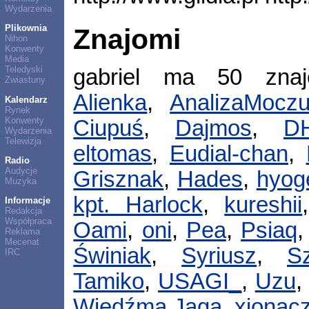
Wydarzenia
Plikownia
Znajomi
Nihon
Konwenty
Media
Teledyski
gabriel ma 50 zna
Zwiastuny
Alienka
,
AnalizaMocz
Kalendarz
Rynek
Konwenty
Ciupuś
,
Dajmos
,
D
Wydarzenia
Telewizja
eltomas
,
Eudial-chan
,
Radio
Audycje
Grisznak
,
Hades
,
hyog
Muzyka
kpt. Harlock
,
kureshii
Informacje
Redakcja
Współpraca
Oami
,
oni
,
Pea
,
Psiaq
Reklama
Mecenat
Świniak
,
Syriusz
,
S
IRC
Tamiko
,
USAGI_
,
Uzu
Wiedźma Jaga
,
xionac