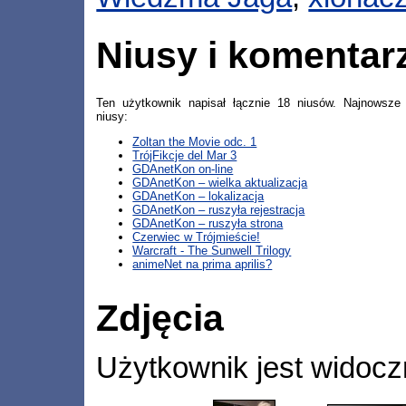
Niusy i komentar
Ten użytkownik napisał łącznie 18 niusów. Najnowsze
niusy:
Zoltan the Movie odc. 1
TrójFikcje del Mar 3
GDAnetKon on-line
GDAnetKon – wielka aktualizacja
GDAnetKon – lokalizacja
GDAnetKon – ruszyła rejestracja
GDAnetKon – ruszyła strona
Czerwiec w Trójmieście!
Warcraft - The Sunwell Trilogy
animeNet na prima aprilis?
Zdjęcia
Użytkownik jest widocz