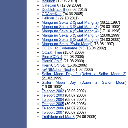
Baltikon
(12.06.2010)
CafeCon 6
(12.09.2009)
DoubleBack II
(23.02.2013)
GDAnetKon
(04.06.2005)
Hellcon 2
(29.10.2011)
Manga no Sekai 2 (Świat Mangi 2)
(08.11.1997)
Manga no Sekai 3 (Świat Mangi 3)
(28.03.1998)
Manga no Sekai 4 (Świat Mangi 4)
(17.10.1998)
Manga no Sekai 5 (Świat Mangi 5)
(28.08.1999)
Manga no Sekai 6 (Świat Mangi 6)
(04.03.2000)
Manga no Sekai (Świat Mangi)
(16.08.1997)
OOZK IX: Codename 3x3
(13.04.2002)
OOZK: True
(15.04.2000)
PierniCON 4
(22.08.2008)
PierniCON 5
(21.08.2009)
PierniCON SE
(16.06.2006)
reANIMation Next
(01.02.2003)
Sailor Moon Day 2 (Dzień z Sailor Moon 2)
(21.02.1999)
Sailor Moon Day (Dzień z Sailor Moon)
(19.09.1998)
Teleport 2002
(28.06.2002)
Teleport 2003
(04.07.2003)
Teleport 2004
(08.07.2004)
Teleport 2005
(30.06.2005)
Teleport 2006
(14.07.2006)
Teleport 2007
(06.07.2007)
TrójFikcje del Mar 3
(24.06.2005)