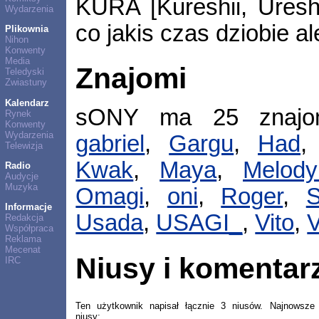
KURA [Kureshii, Ureshi
Wydarzenia
co jakis czas dziobie al
Plikownia
Nihon
Konwenty
Media
Znajomi
Teledyski
Zwiastuny
Kalendarz
sONY ma 25 znaj
Rynek
Konwenty
Wydarzenia
gabriel
,
Gargu
,
Had
Telewizja
Kwak
,
Maya
,
Melod
Radio
Audycje
Muzyka
Omagi
,
oni
,
Roger
,
S
Informacje
Usada
,
USAGI_
,
Vito
,
V
Redakcja
Współpraca
Reklama
Mecenat
Niusy i komentar
IRC
Ten użytkownik napisał łącznie 3 niusów. Najnowsze
niusy: