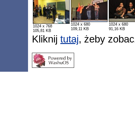
1024 x 680
1024 x 680
1024 x 768
109,11 KB
91,16 KB
105,81 KB
Kliknij
tutaj
, żeby zobac