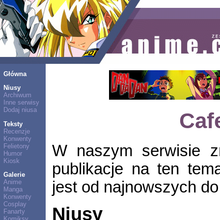
Główna
Niusy
Archiwum
Inne serwisy
Dodaj niusa
Caf
Teksty
Recenzje
Konwenty
W naszym serwisie zn
Felietony
Humor
Kiosk
publikacje na ten tem
Galerie
jest od najnowszych do 
Anime
Manga
Konwenty
Cosplay
Niusy
Fanarty
Komiksy