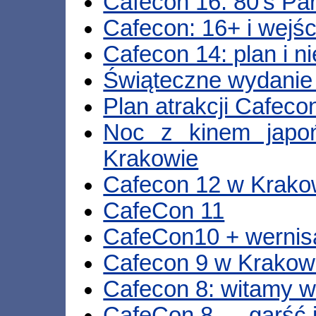
Cafecon 16: 80's Par
Cafecon: 16+ i wejś
Cafecon 14: plan i n
Świąteczne wydanie
Plan atrakcji Cafec
Noc z kinem japo
Krakowie
Cafecon 12 w Krakow
CafeCon 11
CafeCon10 + wernis
Cafecon 9 w Krakow
Cafecon 8: witamy 
CafeCon 8 — garść i