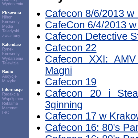
Wydarzenia
Cafecon 8/6/2013 w
Plikownia
Nihon
CafeCon 6/4/2013 w
Konwenty
Media
Teledyski
Cafecon Detective S
Zwiastuny
Kalendarz
Cafecon 22
Rynek
Konwenty
Cafecon XXI: AMV 
Wydarzenia
Telewizja
Magni
Radio
Audycje
Cafecon 19
Muzyka
Informacje
Cafecon 20 i Ste
Redakcja
Współpraca
3ginning
Reklama
Mecenat
IRC
Cafecon 17 w Krako
Cafecon 16: 80's Par