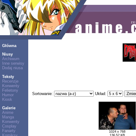
Główna
Niusy
Archiwum
Inne serwisy
Dodaj niusa
Teksty
Recenzje
Konwenty
Felietony
Sortowanie:
Układ:
Humor
Kiosk
Galerie
Anime
Manga
Konwenty
Cosplay
Fanarty
1024 x 768
Komiksy
136,52 KB