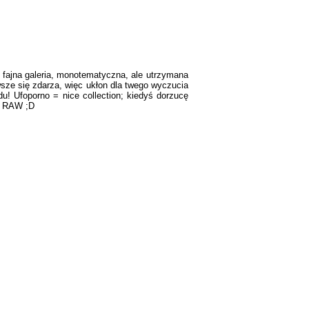
o fajna galeria, monotematyczna, ale utrzymana
wsze się zdarza, więc ukłon dla twego wyczucia
u! Ufoporno = nice collection; kiedyś dorzucę
ie RAW ;D