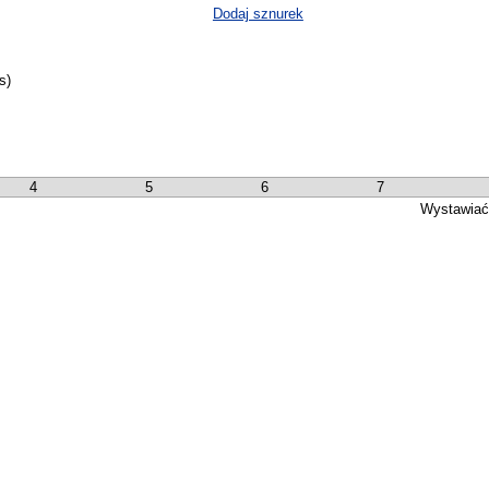
Dodaj sznurek
s)
4
5
6
7
Wystawiać