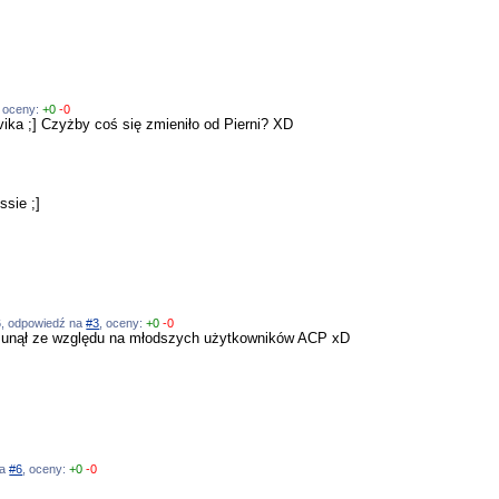
, oceny:
+0
-0
vika ;] Czyżby coś się zmieniło od Pierni? XD
ssie ;]
26, odpowiedź na
#3
, oceny:
+0
-0
 usunął ze względu na młodszych użytkowników ACP xD
na
#6
, oceny:
+0
-0