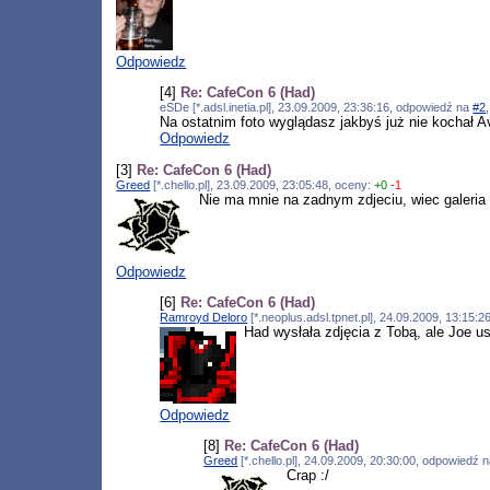
Odpowiedz
[4]
Re: CafeCon 6 (Had)
eSDe [*.adsl.inetia.pl], 23.09.2009, 23:36:16, odpowiedź na
#2
Na ostatnim foto wyglądasz jakbyś już nie kochał A
Odpowiedz
[3]
Re: CafeCon 6 (Had)
Greed
[*.chello.pl], 23.09.2009, 23:05:48, oceny:
+0
-1
Nie ma mnie na zadnym zdjeciu, wiec galeria 
Odpowiedz
[6]
Re: CafeCon 6 (Had)
Ramroyd Deloro
[*.neoplus.adsl.tpnet.pl], 24.09.2009, 13:15:
Had wysłała zdjęcia z Tobą, ale Joe
Odpowiedz
[8]
Re: CafeCon 6 (Had)
Greed
[*.chello.pl], 24.09.2009, 20:30:00, odpowiedź 
Crap :/