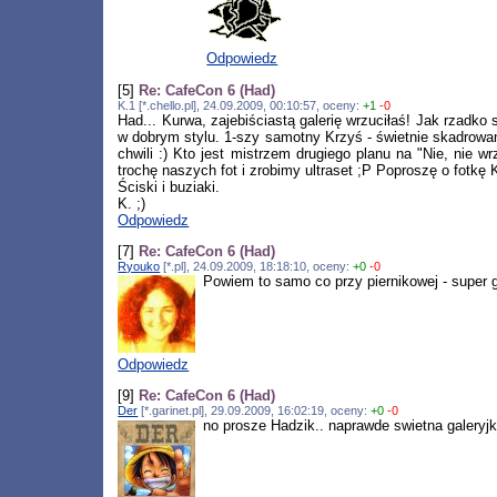
Odpowiedz
[5]
Re: CafeCon 6 (Had)
K.1 [*.chello.pl], 24.09.2009, 00:10:57, oceny:
+1
-0
Had... Kurwa, zajebiściastą galerię wrzuciłaś! Jak rzadk
w dobrym stylu. 1-szy samotny Krzyś - świetnie skadrowan
chwili :) Kto jest mistrzem drugiego planu na "Nie, nie 
trochę naszych fot i zrobimy ultraset ;P Poproszę o fotkę
Ściski i buziaki.
K. ;)
Odpowiedz
[7]
Re: CafeCon 6 (Had)
Ryouko
[*.pl], 24.09.2009, 18:18:10, oceny:
+0
-0
Powiem to samo co przy piernikowej - super g
Odpowiedz
[9]
Re: CafeCon 6 (Had)
Der
[*.garinet.pl], 29.09.2009, 16:02:19, oceny:
+0
-0
no prosze Hadzik.. naprawde swietna galeryj