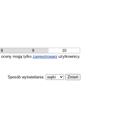
8
9
10
 oceny mogą tylko
zarejestrowani
użytkownicy.
Sposób wyświetlania: