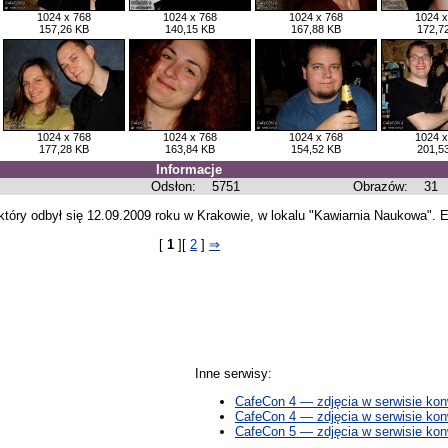
1024 x 768
1024 x 768
1024 x 768
1024 x
157,26 KB
140,15 KB
167,88 KB
172,7
1024 x 768
1024 x 768
1024 x 768
1024 x
177,28 KB
163,84 KB
154,52 KB
201,5
Informacje
Odsłon:
5751
Obrazów:
31
który odbył się 12.09.2009 roku w Krakowie, w lokalu "Kawiarnia Naukowa". E
[
1
][
2
]
⇒
Inne serwisy:
CafeCon 4 — zdjęcia w serwisie konw
CafeCon 4 — zdjęcia w serwisie kon
CafeCon 5 — zdjęcia w serwisie ko