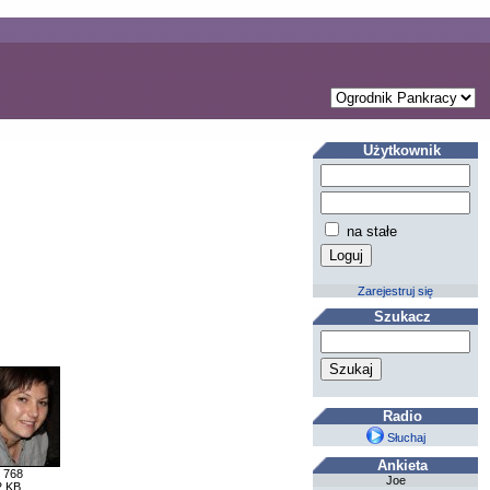
Użytkownik
na stałe
Zarejestruj się
Szukacz
Radio
Słuchaj
Ankieta
 768
Joe
2 KB