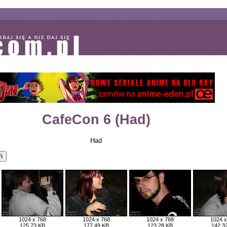
CafeCon 6 (Had)
Had
1024 x 768
1024 x 768
1024 x 768
1024 x
125,73 KB
177,49 KB
123,28 KB
142,3