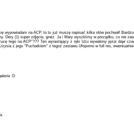
o się wypowiadam na ACP, to tu już muszę napisać kilka słów pochwał! Bardz
y. Dery (1) super zdjęcie, gratz. Ja i Mary wyszliśmy w porządku, co nie za
wrzucę tego na ACP"??? Ten wyrastający z ręki Uzu wywalony jęzor daje czad
 Krzysia z jego "Puchatkiem" z tegoż zestawu Ufoporno w full res, ewentualn
aleria :D
ka