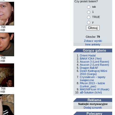
Czy jesteś botem?
tak
1
TRUE
y
 768
0 KB
Głosów:
79
Zobacz wyniki
Inne ankiety
Gorące galerie
Orient Hadal
 768
BAKA Y2K4 (Yen)
8 KB
Asucon 3 (Lord Raven)
Asucon 2 (Lord Raven)
Dragon Ball AF
Dzień Kwitnącej Wiśni
2010 (Gargu)
Crystalicum – tapety
świąteczne
PAcon 2013 – ludzie
(Lurker_pas)
 768
MAGNIFIcon VI (Kwak)
0 KB
aB-5olution (Ichri)
Reklama
Naklejki motywacyjne
Dodaj sznurek
Polecamy