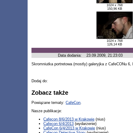
1024 x 768
150,96 KB
1024 x 768
126,14 KB
Data dodania:
23.09.2009, 21:23:03
Skromniutka portretowa (mostly) galeryjka z CafeCONu 6, 
Dodaj do:
Zobacz także
Powiązane tematy:
CafeCon
.
Nasze publikacje:
Cafecon 8/6/2013 w Krakowie
(nius)
Cafecon 6/4/2013
(wydarzenie)
CafeCon 6/4/2013 w Krakowie
(nius)
Cafecon Detective Story
(wydarzenie)