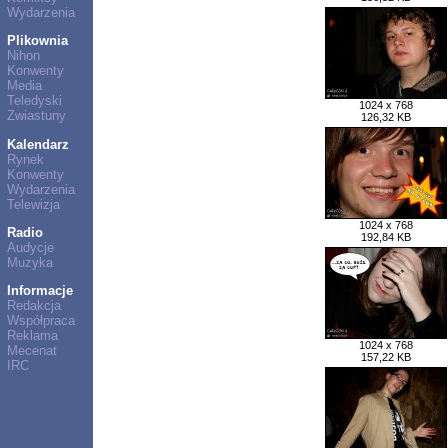
Wydarzenia
Plikownia
Nihon
Konwenty
Media
Teledyski
1024 x 768
Zwiastuny
126,32 KB
Kalendarz
Rynek
Konwenty
Wydarzenia
Telewizja
1024 x 768
Radio
192,84 KB
Audycje
Muzyka
Informacje
Redakcja
Współpraca
Reklama
1024 x 768
Mecenat
157,22 KB
IRC