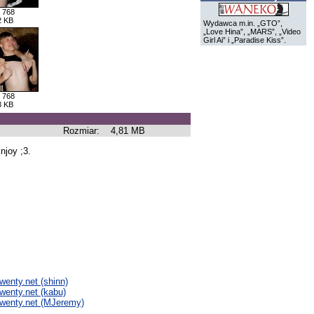
 768
2 KB
Wydawca m.in. „GTO”,
„Love Hina”, „MARS”, „Video
Girl Ai” i „Paradise Kiss”.
 768
3 KB
Rozmiar:
4,81 MB
njoy ;3.
enty.net (shinn)
wenty.net (kabu)
nwenty.net (MJeremy)