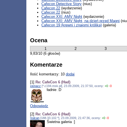
Cafecon Detective Story
(nius)
Cafecon 22
(wydarzenie)
Cafecon 22
(nius)
Cafecon XXI: AMV Night
(wydarzenie)
Cafecon XXI: AMV Night, na dzień przed Magni
(niu
Cafecon 19 (krewni i znajomi królika)
(galeria)
Ocena
1
2
3
9,83/10 (6 głosów)
Komentarze
Ilość komentarzy: 10
dodaj
[1]
Re: CafeCon 6 (Had)
xionacz
[*.c194.msk.pl], 23.09.2009, 21:37:50, oceny:
+0
-0
ładnie :D
Odpowiedz
[2]
Re: CafeCon 6 (Had)
Vulcan
[188.33.102.*], 23.09.2009, 21:47:36, oceny:
+0
-0
Świetna galeria :]