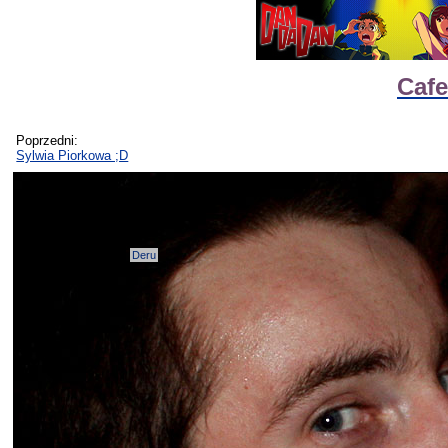
Cafe
Poprzedni:
Sylwia Piorkowa ;D
Deru