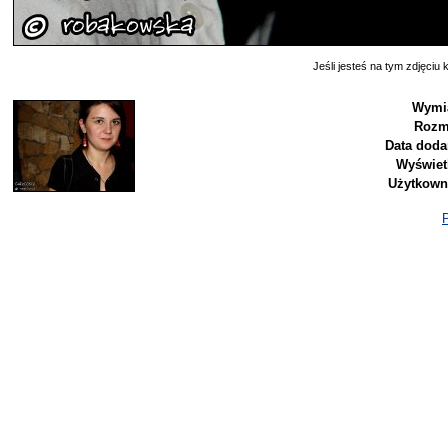
Jeśli jesteś na tym zdjęciu k
Wymia
Rozm
Data doda
Wyświet
Użytkown
P