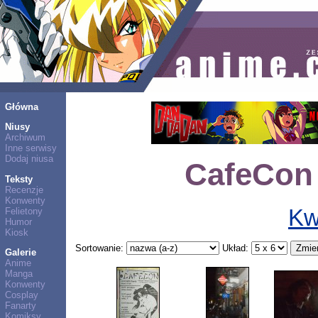
Główna
Niusy
Archiwum
Inne serwisy
Dodaj niusa
CafeCon 
Teksty
Recenzje
Konwenty
Kw
Felietony
Humor
Kiosk
Sortowanie:
Układ:
Galerie
Anime
Manga
Konwenty
Cosplay
Fanarty
Komiksy