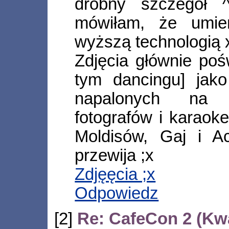
drobny szczegół 
mówiłam, że umie
wyższą technologią 
Zdjęcia głównie po
tym dancingu] jako
napalonych na 
fotografów i karaok
Moldisów, Gaj i 
przewija ;x
Zdjęęcia ;x
Odpowiedz
[2]
Re: CafeCon 2 (Kw