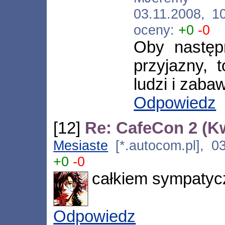
03.11.2008, 1
oceny:
+0
-0
Oby następn
przyjazny, 
ludzi i zaba
Odpowiedz
[12]
Re: CafeCon 2 (K
Mesiaste
[*.autocom.pl], 0
+0
-0
całkiem sympatycz
Odpowiedz