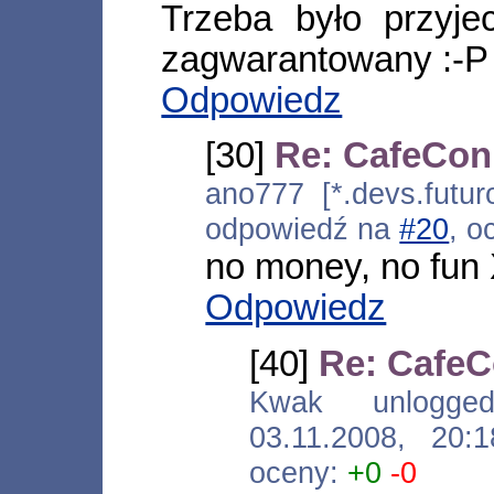
Trzeba było przyje
zagwarantowany :-P
Odpowiedz
[30]
Re: CafeCon
ano777 [*.devs.futur
odpowiedź na
#20
, o
no money, no fun
Odpowiedz
[40]
Re: CafeC
Kwak unlogged [
03.11.2008, 20
oceny:
+0
-0