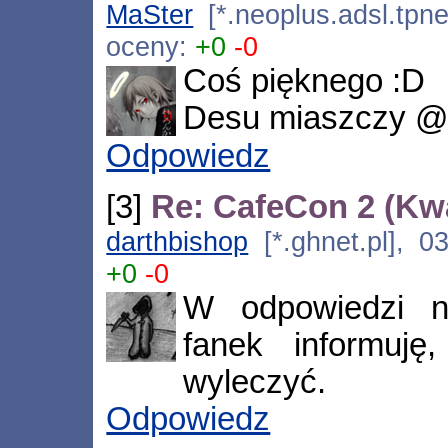
MaSter
[*.neoplus.adsl.tpne
oceny:
+0
-0
Coś pięknego :D
Desu miaszczy 
Odpowiedz
[3]
Re: CafeCon 2 (Kw
darthbishop
[*.ghnet.pl], 0
+0
-0
W odpowiedzi n
fanek informuj
wyleczyć.
Odpowiedz