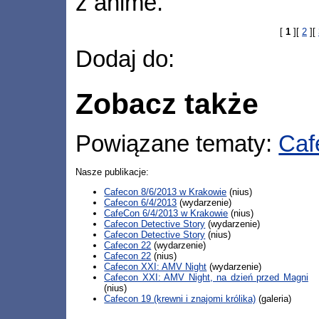
z anime.
[
1
][
2
][
Dodaj do:
Zobacz także
Powiązane tematy:
Caf
Nasze publikacje:
Cafecon 8/6/2013 w Krakowie
(nius)
Cafecon 6/4/2013
(wydarzenie)
CafeCon 6/4/2013 w Krakowie
(nius)
Cafecon Detective Story
(wydarzenie)
Cafecon Detective Story
(nius)
Cafecon 22
(wydarzenie)
Cafecon 22
(nius)
Cafecon XXI: AMV Night
(wydarzenie)
Cafecon XXI: AMV Night, na dzień przed Magni
(nius)
Cafecon 19 (krewni i znajomi królika)
(galeria)