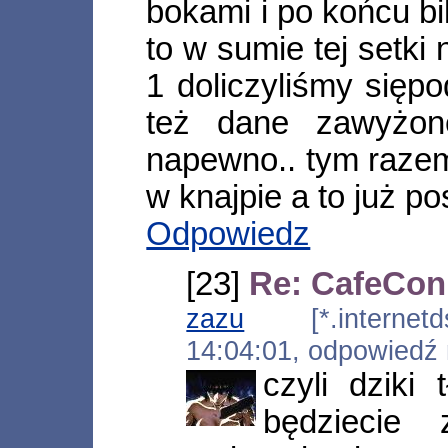
bokami i po końcu bi
to w sumie tej setki 
1 doliczyliśmy sięp
też dane zawyżon
napewno.. tym razem
w knajpie a to już pos
Odpowiedz
[23]
Re: CafeCon
zazu
[*.internetds
14:04:01, odpowiedź
czyli dziki t
będziecie