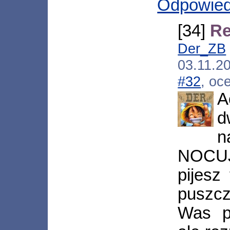
Odpowie
[34]
Re
Der_ZB
03.11.2
#32
, oc
A
n
NOCUJ
pijesz 
puszcz
Was p