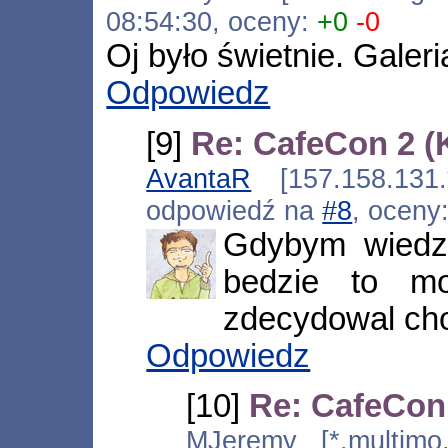
08:54:30, oceny:
+0
-0
Oj było świetnie. Galeri
Odpowiedz
[9]
Re: CafeCon 2 (
AvantaR
[157.158.131.
odpowiedź na
#8
, oceny
Gdybym wiedzi
bedzie to m
zdecydowal cho
Odpowiedz
[10]
Re: CafeCon
MJeremy [*.multimo.g