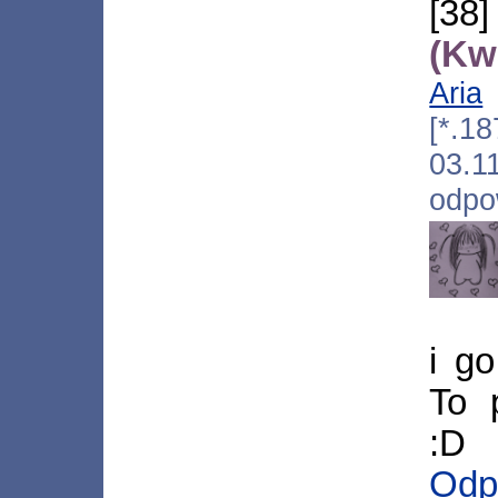
[3
(Kw
Aria
[*.18
03.
odpo
i go
To 
:D
Odp