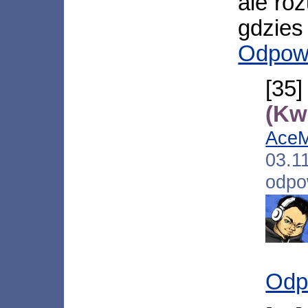
ale ro
gdzies 
Odpow
[3
(Kw
Ace
03.
odpo
Odp