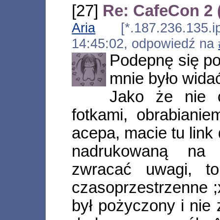
[27]
Re: CafeCon 2
Aria
[*.187.236.135.ip.
14:45:02, odpowiedź na
Podepnę się po
mnie było wida
Jako że nie 
fotkami, obrabiani
acepa, macie tu link
nadrukowaną na 
zwracać uwagi, t
czasoprzestrzenne ;x
był pożyczony i nie