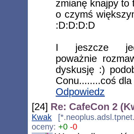
zmianę knajpy to
o czymś większym
:D:D:D:D
I jeszcze jedn
poważnie rozmaw
dyskusję :) podo
Conu........coś dla
Odpowiedz
[24]
Re: CafeCon 2 (K
Kwak
[*.neoplus.adsl.tpnet
oceny:
+0
-0