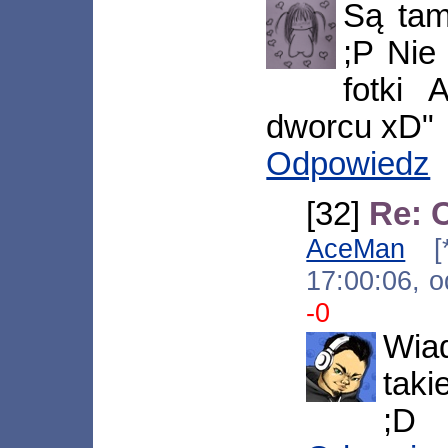
Są tam
;P Nie
fotki
dworcu xD"
Odpowiedz
[32]
Re: 
AceMan
[*.
17:00:06, 
-0
Wia
taki
;D