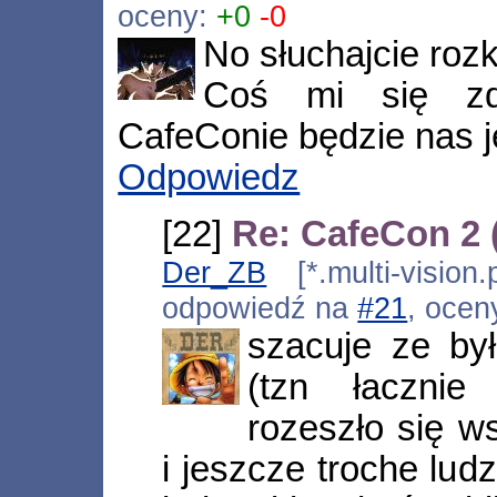
oceny:
+0
-0
No słuchajcie roz
Coś mi się zd
CafeConie będzie nas j
Odpowiedz
[22]
Re: CafeCon 2
Der_ZB
[*.multi-vision
odpowiedź na
#21
, ocen
szacuje ze by
(tzn łacznie
rozeszło się w
i jeszcze troche lud