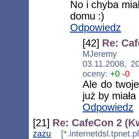
No i chyba mia
domu :)
Odpowiedz
[42]
Re: Ca
MJeremy [*.
03.11.2008, 2
oceny:
+0
-0
Ale do twoj
już by miała
Odpowiedz
[21]
Re: CafeCon 2 (K
zazu
[*.internetdsl.tpnet.