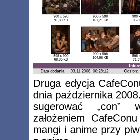
900 x 598
900 x 598
900 
91,80 KB
101,21 KB
95,8
900 x 598
598 x 900
598 
104,96 KB
68,80 KB
71,3
Infor
Data dodania:
03.11.2008, 00:28:12
Odsłon:
Druga edycja CafeConu
dnia października 200
sugerować „con” 
założeniem CafeConu 
mangi i anime przy piw