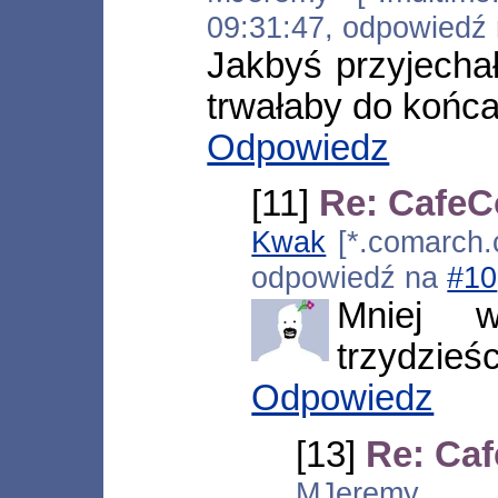
09:31:47, odpowiedź
Jakbyś przyjechał
trwałaby do końca
Odpowiedz
[11]
Re: CafeC
Kwak
[*.comarch.
odpowiedź na
#10
Mniej w
trzydzieśc
Odpowiedz
[13]
Re: Ca
MJeremy [*.