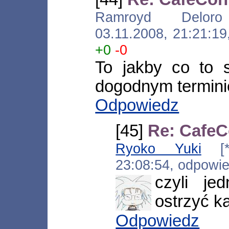
Ramroyd Deloro [*
03.11.2008, 21:21:1
+0
-0
To jakby co to 
dogodnym termini
Odpowiedz
[45]
Re: CafeC
Ryoko Yuki
[*.i
23:08:54, odpowi
czyli j
ostrzyć ka
Odpowiedz