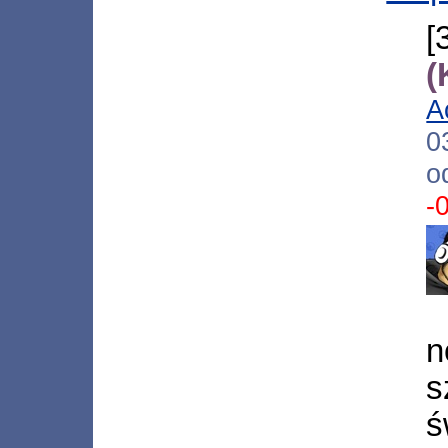
(
A
0
o
-
n
s