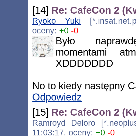
[14]
Re: CafeCon 2 (K
Ryoko Yuki
[*.insat.net.
oceny:
+0
-0
Było naprawd
momentami atmo
XDDDDDDD
No to kiedy następny 
Odpowiedz
[15]
Re: CafeCon 2 (K
Ramroyd Deloro [*.neoplus.
11:03:17, oceny:
+0
-0