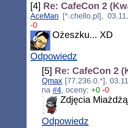
[4]
Re: CafeCon 2 (Kw
AceMan
[*.chello.pl], 03.
-0
Ożeszku... XD
Odpowiedz
[5]
Re: CafeCon 2 (
Qmax
[77.236.0.*], 03.1
na
#4
, oceny:
+0
-0
Zdjęcia Miażdż
Odpowiedz