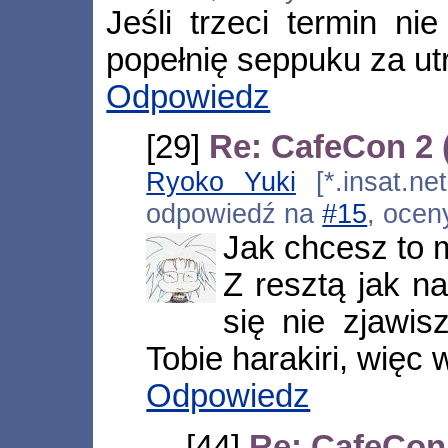
Jeśli trzeci termin ni
popełnię seppuku za utr
Odpowiedz
[29]
Re: CafeCon 2
Ryoko Yuki
[*.insat.net
odpowiedź na
#15
, ocen
Jak chcesz to
Z resztą jak 
się nie zjawis
Tobie harakiri, więc 
Odpowiedz
[44]
Re: CafeCon