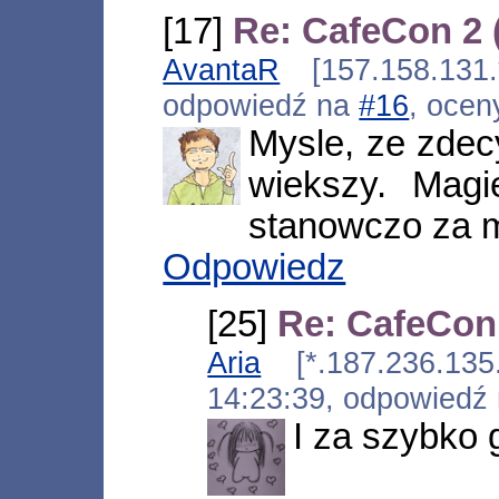
[17]
Re: CafeCon 2
AvantaR
[157.158.131.
odpowiedź na
#16
, ocen
Mysle, ze zdec
wiekszy. Magi
stanowczo za m
Odpowiedz
[25]
Re: CafeCon
Aria
[*.187.236.135.i
14:23:39, odpowiedź
I za szybko 