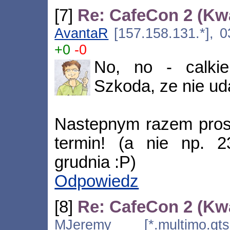
[7]
Re: CafeCon 2 (Kw
AvantaR
[157.158.131.*], 0
+0
-0
No, no - calkie
Szkoda, ze nie uda
Nastepnym razem prosze
termin! (a nie np. 2
grudnia :P)
Odpowiedz
[8]
Re: CafeCon 2 (Kw
MJeremy [*.multimo.gtse