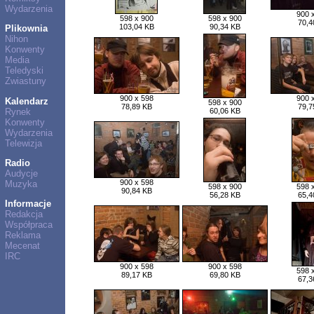
Wydarzenia
900 
598 x 900
598 x 900
70,4
103,04 KB
90,34 KB
Plikownia
Nihon
Konwenty
Media
Teledyski
Zwiastuny
900 x 598
900 
Kalendarz
598 x 900
78,89 KB
79,7
Rynek
60,06 KB
Konwenty
Wydarzenia
Telewizja
Radio
Audycje
900 x 598
Muzyka
598 x 900
598 
90,84 KB
56,28 KB
65,4
Informacje
Redakcja
Współpraca
Reklama
Mecenat
IRC
900 x 598
900 x 598
598 
89,17 KB
69,80 KB
67,3