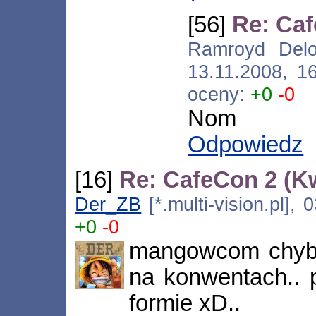
[56]
Re: Ca
Ramroyd Deloro
13.11.2008, 1
oceny:
+0
-0
Nom
Odpowiedz
[16]
Re: CafeCon 2 (K
Der_ZB
[*.multi-vision.pl],
+0
-0
mangowcom chyba
na konwentach.. p
formie xD..