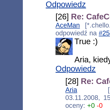
Odpowiedz
[26]
Re: CafeC
AceMan
[*.chello
odpowiedź na
#25
True :)
Aria, kied
Odpowiedz
[28]
Re: Ca
Aria
[*.187.2
03.11.2008, 1
oceny:
+0
-0