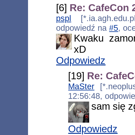
[6]
Re: CafeCon 
pspl
[*.ia.agh.edu.p
odpowiedź na
#5
, oc
Kwaku zamor
xD
Odpowiedz
[19]
Re: CafeC
MaSter
[*.neoplus
12:56:48, odpowi
sam się z
Odpowiedz