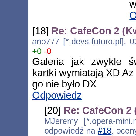
w
O
[18]
Re: CafeCon 2 (K
ano777 [*.devs.futuro.pl], 
+0
-0
Galeria jak zwykle ś
kartki wymiatają XD Az 
go nie było DX
Odpowiedz
[20]
Re: CafeCon 2
MJeremy [*.opera-mini.n
odpowiedź na
#18
, ocen