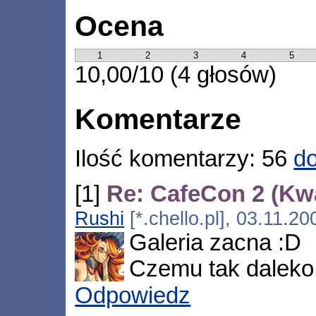
Ocena
1
2
3
4
5
10,00/10 (4 głosów)
Komentarze
Ilość komentarzy: 56
do
[1]
Re: CafeCon 2 (Kw
Rushi
[*.chello.pl], 03.11.2
Galeria zacna :D
Czemu tak daleko
Odpowiedz