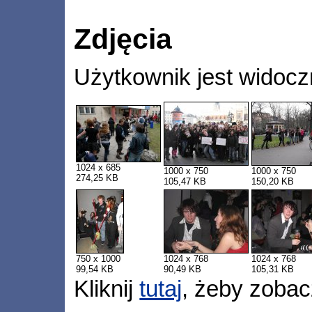
Zdjęcia
Użytkownik jest widocz
1024 x 685
1000 x 750
1000 x 750
274,25 KB
105,47 KB
150,20 KB
750 x 1000
1024 x 768
1024 x 768
99,54 KB
90,49 KB
105,31 KB
Kliknij
tutaj
, żeby zobac