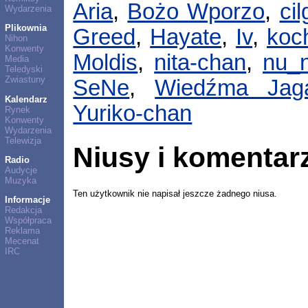
Aria
,
Bożo Wporzo
,
ci
Wydarzenia
Plikownia
Greed
,
Hayate
,
Iv
,
koc
Nihon
Konwenty
Moldis
,
nita-chan
,
nu_
Media
Teledyski
Zwiastuny
SeNe
,
Wiedźma Jag
Kalendarz
Yuriko-chan
Rynek
Konwenty
Wydarzenia
Telewizja
Niusy i komentar
Radio
Audycje
Muzyka
Ten użytkownik nie napisał jeszcze żadnego niusa.
Informacje
Redakcja
Współpraca
Reklama
Mecenat
IRC