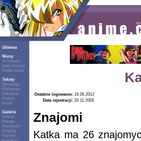
Główna
Niusy
Archiwum
Inne serwisy
Dodaj niusa
Ka
Teksty
Recenzje
Konwenty
Felietony
Ostatnie logowanie:
18.05.2012
Humor
Data rejestracji:
20.11.2005
Kiosk
Galerie
Znajomi
Anime
Manga
Konwenty
Cosplay
Katka ma 26 znajomy
Fanarty
Komiksy