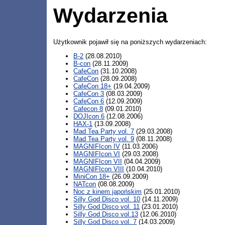
Wydarzenia
Użytkownik pojawił się na poniższych wydarzeniach:
B-2
(28.08.2010)
B-con
(28.11.2009)
CafeCon
(31.10.2008)
CafeCon
(28.09.2008)
CafeCon 18+
(19.04.2009)
CafeCon 3
(08.03.2009)
CafeCon 6
(12.09.2009)
Cafecon 8
(09.01.2010)
DOJIcon 6
(12.08.2006)
HAX-1
(13.09.2008)
Mad Tea Party vol. 7
(29.03.2008)
Mad Tea Party vol. 9
(08.11.2008)
MAGNIFIcon IV
(11.03.2006)
MAGNIFIcon VI
(29.03.2008)
MAGNIFIcon VII
(04.04.2009)
MAGNIFIcon VIII
(10.04.2010)
MiniCon 18+
(26.09.2009)
NATcon
(08.08.2009)
Noc z kinem japońskim
(25.01.2010)
Silly God Disco vol. 10
(14.11.2009)
Silly God Disco vol. 11
(23.01.2010)
Silly God Disco vol.13
(12.06.2010)
Silly God Disco vol. 7
(14.03.2009)