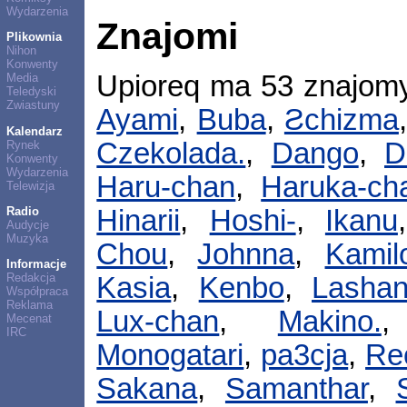
Wydarzenia
Znajomi
Plikownia
Nihon
Konwenty
Upioreq ma 53 znajom
Media
Teledyski
Zwiastuny
Ayami
,
Buba
,
Ƨchizma
Kalendarz
Czekolada.
,
Dango
,
D
Rynek
Konwenty
Wydarzenia
Haru-chan
,
Haruka-ch
Telewizja
Radio
Hinarii
,
Hoshi-
,
Ikanu
Audycje
Muzyka
Chou
,
Johnna
,
Kamil
Informacje
Redakcja
Kasia
,
Kenbo
,
Lasha
Współpraca
Reklama
Lux-chan
,
Makino.
Mecenat
IRC
Monogatari
,
pa3cja
,
Re
Sakana
,
Samanthar
,