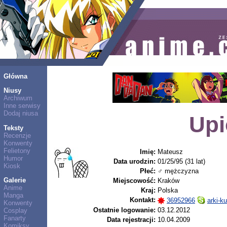
Główna
Niusy
Archiwum
Inne serwisy
Dodaj niusa
Upi
Teksty
Recenzje
Konwenty
Felietony
Imię:
Mateusz
Humor
Data urodzin:
01/25/95 (31 lat)
Kiosk
Płeć:
♂ mężczyzna
Galerie
Miejscowość:
Kraków
Anime
Kraj:
Polska
Manga
Kontakt:
36952966
arki-k
Konwenty
Ostatnie logowanie:
03.12.2012
Cosplay
Fanarty
Data rejestracji:
10.04.2009
Komiksy