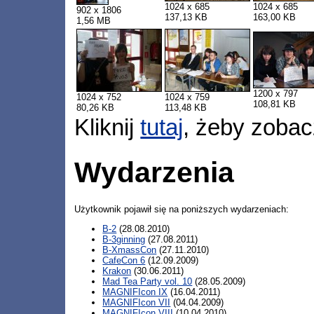
1024 x 685
1024 x 685
902 x 1806
137,13 KB
163,00 KB
1,56 MB
1200 x 797
1024 x 752
1024 x 759
108,81 KB
80,26 KB
113,48 KB
Kliknij
tutaj
, żeby zobac
Wydarzenia
Użytkownik pojawił się na poniższych wydarzeniach:
B-2
(28.08.2010)
B-3ginning
(27.08.2011)
B-XmassCon
(27.11.2010)
CafeCon 6
(12.09.2009)
Krakon
(30.06.2011)
Mad Tea Party vol. 10
(28.05.2009)
MAGNIFIcon IX
(16.04.2011)
MAGNIFIcon VII
(04.04.2009)
MAGNIFIcon VIII
(10.04.2010)