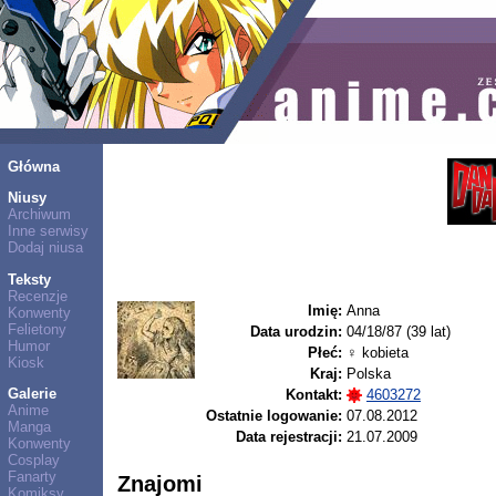
Główna
Niusy
Archiwum
Inne serwisy
Dodaj niusa
Teksty
Recenzje
Imię:
Anna
Konwenty
Felietony
Data urodzin:
04/18/87 (39 lat)
Humor
Płeć:
♀ kobieta
Kiosk
Kraj:
Polska
Galerie
Kontakt:
4603272
Anime
Ostatnie logowanie:
07.08.2012
Manga
Data rejestracji:
21.07.2009
Konwenty
Cosplay
Fanarty
Znajomi
Komiksy