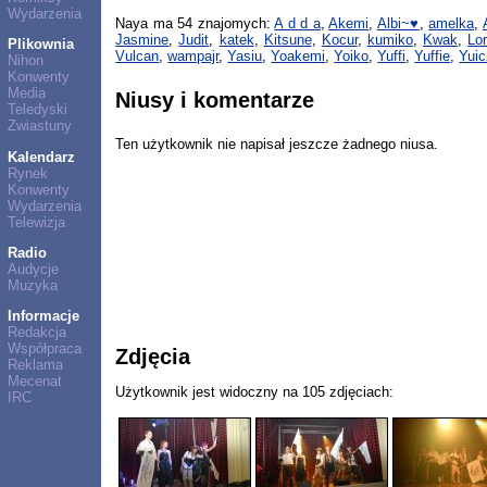
Wydarzenia
Naya ma 54 znajomych:
A d d a
,
Akemi
,
Albi~♥
,
amelka
,
Jasmine
,
Judit
,
katek
,
Kitsune
,
Kocur
,
kumiko
,
Kwak
,
Lo
Plikownia
Vulcan
,
wampajr
,
Yasiu
,
Yoakemi
,
Yoiko
,
Yuffi
,
Yuffie
,
Yui
Nihon
Konwenty
Media
Niusy i komentarze
Teledyski
Zwiastuny
Ten użytkownik nie napisał jeszcze żadnego niusa.
Kalendarz
Rynek
Konwenty
Wydarzenia
Telewizja
Radio
Audycje
Muzyka
Informacje
Redakcja
Współpraca
Zdjęcia
Reklama
Mecenat
Użytkownik jest widoczny na 105 zdjęciach:
IRC