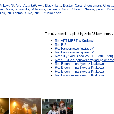
Ankoku78
,
Arle
,
AvantaR
,
Avi
,
BlackHana
,
Buster
,
Cara
,
cheeseman
,
Chestte
rak
,
Mate
,
-miyavik-
,
MJeremy
,
nikisaku
,
Nyuu
,
Okiren
,
Phaere
,
pika~
,
Psia
czek
,
Yui Tohma
,
Yuke
,
Yuri~
,
Yuriko-chan
Ten użytkownik napisał łącznie 23 komentarz
Re: ART-MEET w Krakowie
Re: B-2
Re: Fandomowe "gwiazdy"
Re: Fandomowe "gwiazdy"
Re: Silly God Disco vol. 11 (Oshii Rion)
Re: SPODeK ponownie wyląduje w Kat
Re: B-con — na żywo z Krakowa
Re: B-con — na żywo z Krakowa
Re: B-con — na żywo z Krakowa
Re: B-con — na żywo z Krakowa