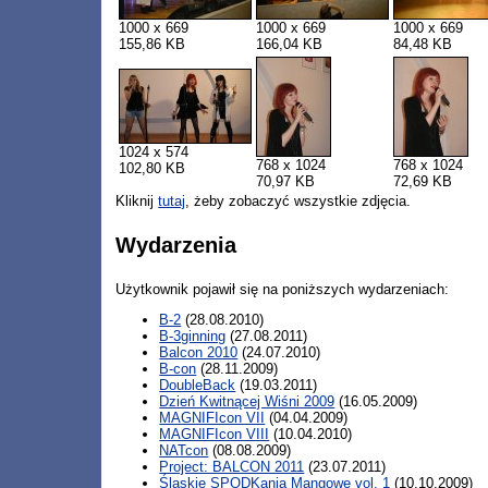
1000 x 669
1000 x 669
1000 x 669
155,86 KB
166,04 KB
84,48 KB
1024 x 574
768 x 1024
768 x 1024
102,80 KB
70,97 KB
72,69 KB
Kliknij
tutaj
, żeby zobaczyć wszystkie zdjęcia.
Wydarzenia
Użytkownik pojawił się na poniższych wydarzeniach:
B-2
(28.08.2010)
B-3ginning
(27.08.2011)
Balcon 2010
(24.07.2010)
B-con
(28.11.2009)
DoubleBack
(19.03.2011)
Dzień Kwitnącej Wiśni 2009
(16.05.2009)
MAGNIFIcon VII
(04.04.2009)
MAGNIFIcon VIII
(10.04.2010)
NATcon
(08.08.2009)
Project: BALCON 2011
(23.07.2011)
Śląskie SPODKania Mangowe vol. 1
(10.10.2009)