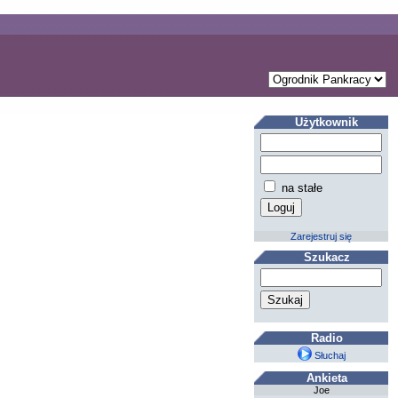
Użytkownik
na stałe
Zarejestruj się
Szukacz
Radio
Słuchaj
Ankieta
Joe