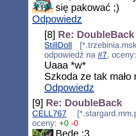
się pakować ;)
Odpowiedz
[8]
Re: DoubleBack
StillDoll
[*.trzebinia.ms
odpowiedź na
#7
, oceny
Uaaa *w*
Szkoda ze tak mało m
Odpowiedz
[9]
Re: DoubleBack
CELL767
[*.stargard.mm.p
oceny:
+0
-0
Będę :3