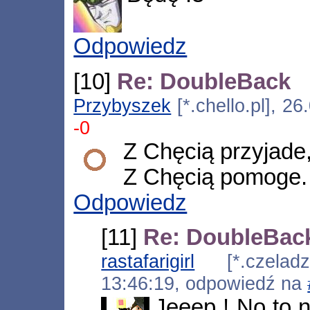
Odpowiedz
[10]
Re: DoubleBack
Przybyszek
[*.chello.pl], 2
-0
Z Chęcią przyjade
Z Chęcią pomoge.
Odpowiedz
[11]
Re: DoubleBac
rastafarigirl
[*.czeladz.
13:46:19, odpowiedź na
Jeeep ! No to n