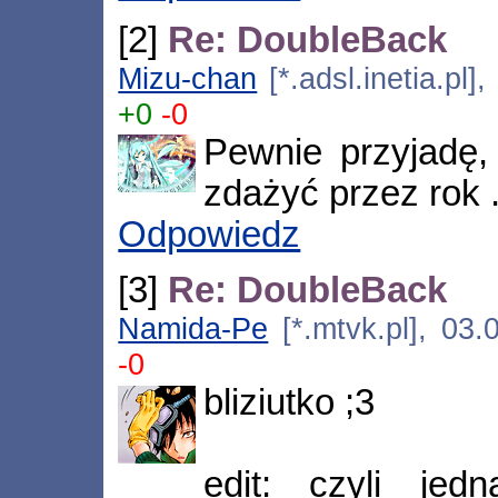
[2]
Re: DoubleBack
Mizu-chan
[*.adsl.inetia.pl]
+0
-0
Pewnie przyjadę,
zdażyć przez rok .
Odpowiedz
[3]
Re: DoubleBack
Namida-Pe
[*.mtvk.pl], 03
-0
bliziutko ;3
edit: czyli jed