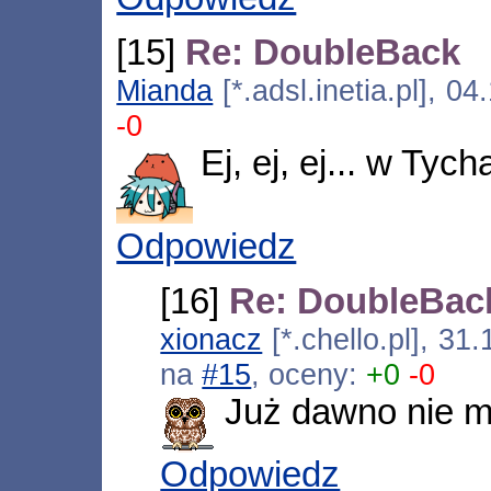
[15]
Re: DoubleBack
Mianda
[*.adsl.inetia.pl], 0
-0
Ej, ej, ej... w Ty
Odpowiedz
[16]
Re: DoubleBac
xionacz
[*.chello.pl], 3
na
#15
, oceny:
+0
-0
Już dawno nie m
Odpowiedz