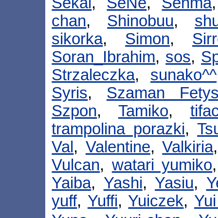
Sekai
,
SeNe
,
Senma
chan
,
Shinobuu
,
shu
sikorka
,
Simon
,
Sir
Soran_Ibrahim
,
sos
,
Sp
Strzaleczka
,
sunako^^
Syris
,
Szaman Fetys
Szpon
,
Tamiko
,
tifa
trampolina porazki
,
Ts
Val
,
Valentine
,
Valkiria
Vulcan
,
watari yumiko
Yaiba
,
Yashi
,
Yasiu
,
Y
yuff
,
Yuffi
,
Yuiczek
,
Yu