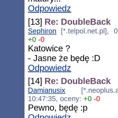
Odpowiedz
[13]
Re: DoubleBack
Sephiron
[*.telpol.net.pl],
+0
-0
Katowice ?
- Jasne że będę :D
Odpowiedz
[14]
Re: DoubleBack
Damianusix
[*.neoplus.ad
10:47:35, oceny:
+0
-0
Pewno, będę :p
Odpowiedz