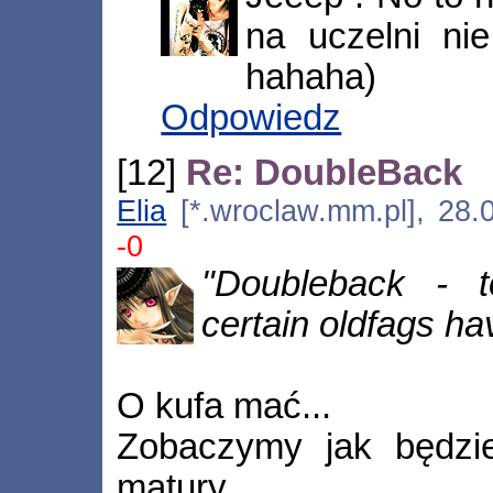
na uczelni nie
hahaha)
Odpowiedz
[12]
Re: DoubleBack
Elia
[*.wroclaw.mm.pl], 28.
-0
"Doubleback - t
certain oldfags h
O kufa mać...
Zobaczymy jak będzie
matury...