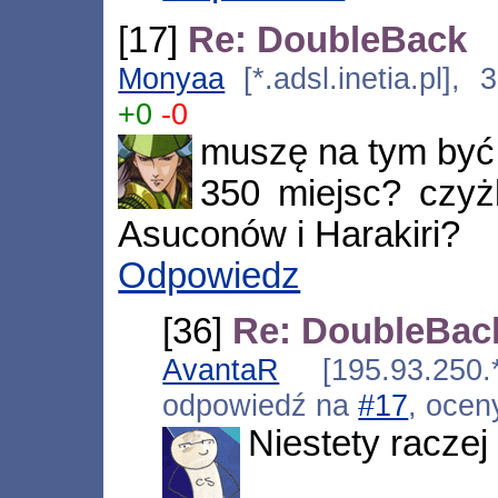
[17]
Re: DoubleBack
Monyaa
[*.adsl.inetia.pl],
+0
-0
muszę na tym być 
350 miejsc? czyż
Asuconów i Harakiri?
Odpowiedz
[36]
Re: DoubleBac
AvantaR
[195.93.250.*
odpowiedź na
#17
, ocen
Niestety raczej 