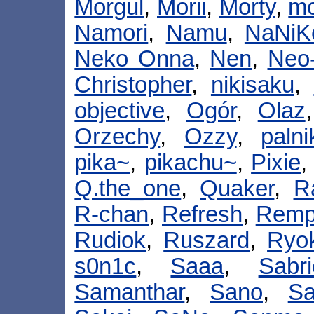
Morgul
,
Morii
,
Morty
,
mo
Namori
,
Namu
,
NaNiK
Neko Onna
,
Nen
,
Neo
Christopher
,
nikisaku
,
objective
,
Ogór
,
Olaz
Orzechy
,
Ozzy
,
palni
pika~
,
pikachu~
,
Pixie
Q.the_one
,
Quaker
,
R
R-chan
,
Refresh
,
Remp
Rudiok
,
Ruszard
,
Ryo
s0n1c
,
Saaa
,
Sabr
Samanthar
,
Sano
,
Sa