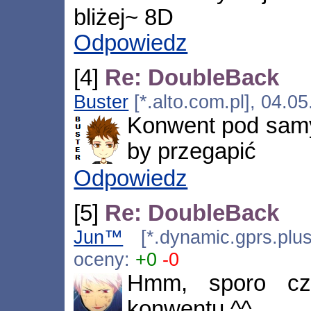
bliżej~ 8D
Odpowiedz
[4]
Re: DoubleBack
Buster
[*.alto.com.pl], 04.0
Konwent pod sam
by przegapić
Odpowiedz
[5]
Re: DoubleBack
Jun™
[*.dynamic.gprs.plus
oceny:
+0
-0
Hmm, sporo cz
konwentu ^^