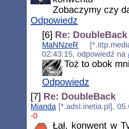
Zobaczymy czy da
Odpowiedz
[6]
Re: DoubleBack
MaNNzeR
[*.ittp.medi
02:43:15, odpowiedź na
Toż to obok mn
Odpowiedz
[7]
Re: DoubleBack
Mianda
[*.adsl.inetia.pl], 0
-0
Łał, konwent w T