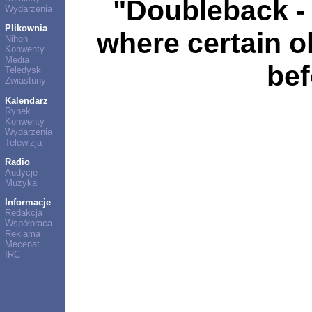
"Doubleback - 
Wydarzenia
Plikownia
where certain o
Nihon
Konwenty
Media
bef
Teledyski
Zwiastuny
Kalendarz
Rynek
Konwenty
Wydarzenia
Telewizja
Radio
Audycje
Muzyka
Informacje
Redakcja
Współpraca
Reklama
Mecenat
IRC