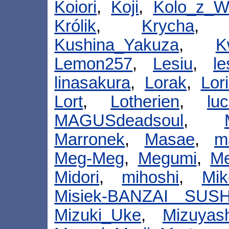
Koiori
,
Koji
,
Kolo_z_W
Królik
,
Krycha
Kushina_Yakuza
,
K
Lemon257
,
Lesiu
,
l
linasakura
,
Lorak
,
Lor
Lort
,
Lotherien
,
lu
MAGUSdeadsoul
,
Marronek
,
Masae
,
m
Meg-Meg
,
Megumi
,
Me
Midori
,
mihoshi
,
Mik
Misiek-BANZAI SUSH
Mizuki_Uke
,
Mizuyash