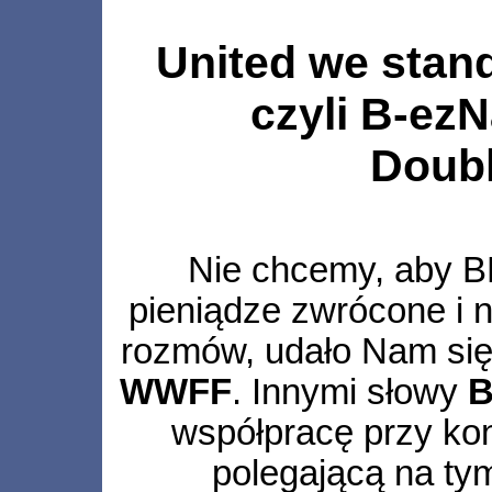
United we stand,
czyli B-ez
Doub
Nie chcemy, aby B
pieniądze zwrócone i n
rozmów, udało Nam się
WWFF
. Innymi słowy
B
współpracę przy k
polegającą na tym