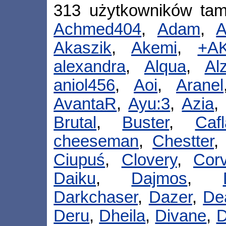
313 użytkowników ta
Achmed404
,
Adam
,
A
Akaszik
,
Akemi
,
+A
alexandra
,
Alqua
,
Alz
aniol456
,
Aoi
,
Aranel
AvantaR
,
Ayu:3
,
Azia
Brutal
,
Buster
,
Cafl
cheeseman
,
Chestter
Ciupuś
,
Clovery
,
Cor
Daiku
,
Dajmos
,
Darkchaser
,
Dazer
,
De
Deru
,
Dheila
,
Divane
,
D