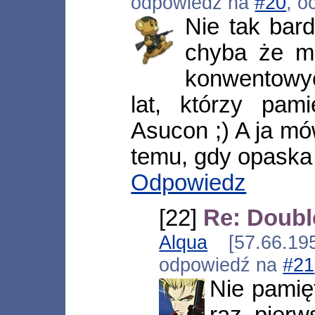
odpowiedź na
#20
, o
Nie tak bar
chyba że m
konwentowy
lat, którzy pami
Asucon ;) A ja mó
temu, gdy opaska 
Odpowiedz
[22]
Re: Doub
Alqua
[57.66.195
odpowiedź na
#21
Nie pamię