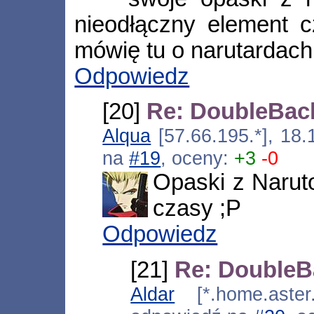
nieodłączny element 
mówię tu o narutardach
Odpowiedz
[20]
Re: DoubleBac
Alqua
[57.66.195.*], 18.
na
#19
, oceny:
+3
-0
Opaski z Narut
czasy ;P
Odpowiedz
[21]
Re: DoubleB
Aldar
[*.home.aster.