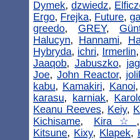
Dymek
,
dzwiedz
,
Elfic
Ergo
,
Frejka
,
Future
,
ga
greedo
,
GREY
,
Gün
Halucyn
,
Hannami
,
Ha
Hybryda
,
ichri
,
Irmerlin
Jaaqob
,
Jabuszko
,
ja
Joe
,
John Reactor
,
joli
kabu
,
Kamakiri
,
Kanoi
karasu
,
karniak
,
Karol
Keanu Reeves
,
Keiy
,
K
Kichisame
,
Kira☆
Kitsune
,
Kixy
,
Klapek
,