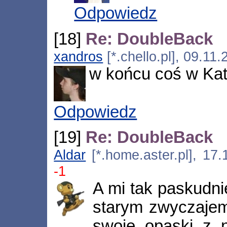
Odpowiedz
[18]
Re: DoubleBack
xandros
[*.chello.pl], 09.11
w końcu coś w Ka
Odpowiedz
[19]
Re: DoubleBack
Aldar
[*.home.aster.pl], 17
-1
A mi tak paskudni
starym zwyczajem
swoje opaski z 