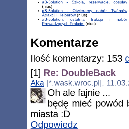
aB-5olution - Szkoła, rezerwacje, cosplay
(nius)
aB-5olution - Otwieramy nabór Twórców
Atrakcji i Helperów
(nius)
aB-5olution: ostatnia frakcja i nabór
Prowadzących Frakcje.
(nius)
Komentarze
Ilość komentarzy: 153
[1]
Re: DoubleBack
Aka
[*.wask.wroc.pl], 11.03
Oh ale fajnie ...
będę mieć powód 
miasta :D
Odpowiedz