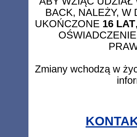
ABY WZIĄĆ UDZIAŁ
BACK, NALEŻY, W 
UKOŃCZONE
16 LAT
OŚWIADCZENIE
PRAW
Zmiany wchodzą w życie
info
KONTAK