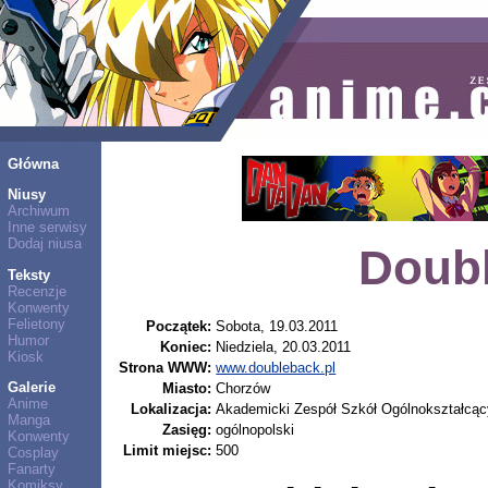
Główna
Niusy
Archiwum
Inne serwisy
Dodaj niusa
Doub
Teksty
Recenzje
Konwenty
Felietony
Początek:
Sobota, 19.03.2011
Humor
Koniec:
Niedziela, 20.03.2011
Kiosk
Strona WWW:
www.doubleback.pl
Galerie
Miasto:
Chorzów
Anime
Lokalizacja:
Akademicki Zespół Szkół Ogólnokształcąc
Manga
Zasięg:
ogólnopolski
Konwenty
Limit miejsc:
500
Cosplay
Fanarty
Komiksy