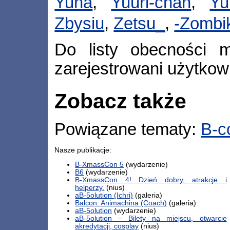
Yuna
,
Yuuri-chan
,
Y
Zbysiu
,
Zetsu_
,
-Zombi
Do listy obecności m
zarejestrowani użytkow
Zobacz także
Powiązane tematy:
B-c
Nasze publikacje:
B-XmassCon 5
(wydarzenie)
B6
(wydarzenie)
B-XmassCon 4! Dzień dobry, atrakcje i
helperzy.
(nius)
aB-5olution (Ichri)
(galeria)
Balcon: Animachina (Coach)
(galeria)
aB-5olution
(wydarzenie)
aB-5olution – Bilety na miejscu, otwarcie
akredytacji, cosplay
(nius)