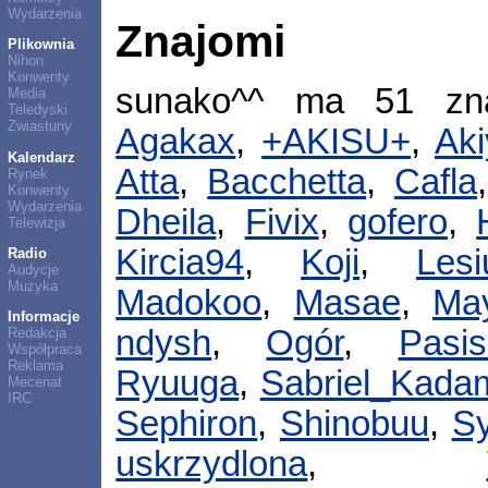
Wydarzenia
Znajomi
Plikownia
Nihon
Konwenty
sunako^^ ma 51 zn
Media
Teledyski
Zwiastuny
Agakax
,
+AKISU+
,
Aki
Kalendarz
Atta
,
Bacchetta
,
Cafla
Rynek
Konwenty
Wydarzenia
Dheila
,
Fivix
,
gofero
,
Telewizja
Kircia94
,
Koji
,
Lesi
Radio
Audycje
Muzyka
Madokoo
,
Masae
,
Ma
Informacje
ndysh
,
Ogór
,
Pasis
Redakcja
Współpraca
Reklama
Ryuuga
,
Sabriel_Kada
Mecenat
IRC
Sephiron
,
Shinobuu
,
Sy
uskrzydlona
,