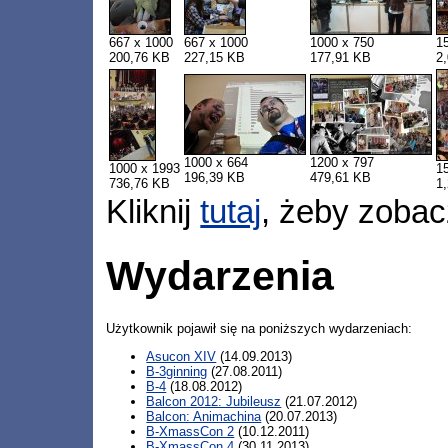
667 x 1000
667 x 1000
1000 x 750
1
200,76 KB
227,15 KB
177,91 KB
2
1000 x 664
1200 x 797
1000 x 1993
1
196,39 KB
479,61 KB
736,76 KB
1
Kliknij
tutaj
, żeby zobac
Wydarzenia
Użytkownik pojawił się na poniższych wydarzeniach:
Asucon XIV
(14.09.2013)
B-3ginning
(27.08.2011)
B-4
(18.08.2012)
Balcon 2012: Jubileusz
(21.07.2012)
Balcon: Animachina
(20.07.2013)
B-XmassCon 2
(10.12.2011)
B-XmassCon 4
(30.11.2013)