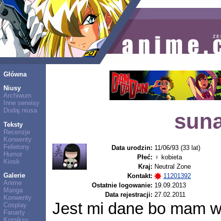
Główna
Niusy
Archiwum
Inne serwisy
Dodaj niusa
sun
Teksty
Recenzje
Konwenty
Felietony
Data urodzin:
11/06/93 (33 lat)
Humor
Płeć:
♀ kobieta
Kiosk
Kraj:
Neutral Zone
Galerie
Kontakt:
11201392
Anime
Ostatnie logowanie:
19.09.2013
Manga
Data rejestracji:
27.02.2011
Konwenty
Jest mi dane bo mam 
Cosplay
Fanarty
Komiksy