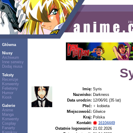
Główna
Niusy
Archiwum
Inne serwisy
Dodaj niusa
Sy
Teksty
Recenzje
Konwenty
Felietony
Imię:
Syris
Humor
Nazwisko:
Darkness
Kiosk
Data urodzin:
12/06/91 (35 lat)
Galerie
Płeć:
♀ kobieta
Anime
Miejscowość:
Gliwice
Manga
Kraj:
Polska
Konwenty
Kontakt:
16104449
Cosplay
Fanarty
Ostatnie logowanie:
21.02.2026
Komiksy