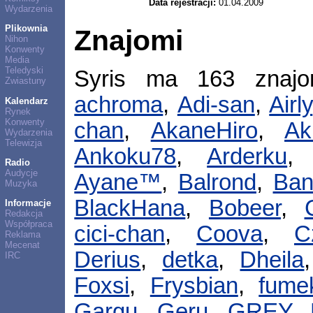
Data rejestracji:
01.04.2009
Wydarzenia
Plikownia
Znajomi
Nihon
Konwenty
Media
Teledyski
Syris ma 163 znaj
Zwiastuny
achroma
,
Adi-san
,
Airly
Kalendarz
Rynek
Konwenty
chan
,
AkaneHiro
,
Ak
Wydarzenia
Telewizja
Ankoku78
,
Arderku
Radio
Audycje
Ayane™
,
Balrond
,
Ban
Muzyka
BlackHana
,
Bobeer
,
Informacje
Redakcja
Współpraca
cici-chan
,
Coova
,
C
Reklama
Mecenat
Derius
,
detka
,
Dheila
IRC
Foxsi
,
Frysbian
,
fume
Gargu
,
Geru
,
GREY
,