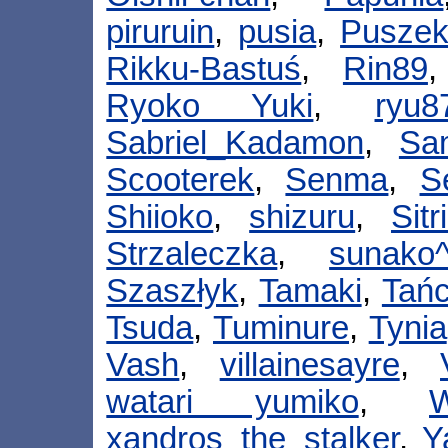
piruruin
,
pusia
,
Pusze
Rikku-Bastuś
,
Rin89
Ryoko Yuki
,
ryu8
Sabriel_Kadamon
,
Sa
Scooterek
,
Senma
,
S
Shiioko
,
shizuru
,
Sitr
Strzaleczka
,
sunako
Szaszłyk
,
Tamaki
,
Tań
Tsuda
,
Tuminure
,
Tynia
Vash
,
villainesayre
,
watari yumiko
,
xandros_the_stalker
,
Y