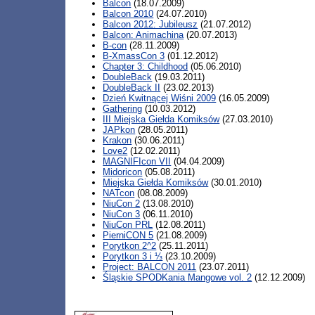
Balcon
(18.07.2009)
Balcon 2010
(24.07.2010)
Balcon 2012: Jubileusz
(21.07.2012)
Balcon: Animachina
(20.07.2013)
B-con
(28.11.2009)
B-XmassCon 3
(01.12.2012)
Chapter 3: Childhood
(05.06.2010)
DoubleBack
(19.03.2011)
DoubleBack II
(23.02.2013)
Dzień Kwitnącej Wiśni 2009
(16.05.2009)
Gathering
(10.03.2012)
III Miejska Giełda Komiksów
(27.03.2010)
JAPkon
(28.05.2011)
Krakon
(30.06.2011)
Love2
(12.02.2011)
MAGNIFIcon VII
(04.04.2009)
Midoricon
(05.08.2011)
Miejska Giełda Komiksów
(30.01.2010)
NATcon
(08.08.2009)
NiuCon 2
(13.08.2010)
NiuCon 3
(06.11.2010)
NiuCon PRL
(12.08.2011)
PierniCON 5
(21.08.2009)
Porytkon 2^2
(25.11.2011)
Porytkon 3 i ⅓
(23.10.2009)
Project: BALCON 2011
(23.07.2011)
Śląskie SPODKania Mangowe vol. 2
(12.12.2009)