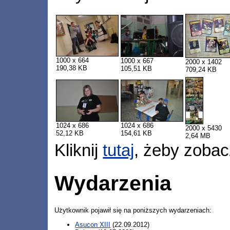
1000 x 664
1000 x 667
2000 x 1402
190,38 KB
105,51 KB
709,24 KB
1024 x 686
1024 x 686
2000 x 5430
52,12 KB
154,61 KB
2,64 MB
Kliknij
tutaj
, żeby zobac
Wydarzenia
Użytkownik pojawił się na poniższych wydarzeniach:
Asucon XIII
(22.09.2012)