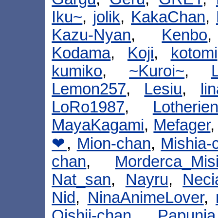
Iku~
,
jolik
,
KakaChan
,
Kazu-Nyan
,
Kenbo
Kodama
,
Koji
,
kotomi
kumiko
,
~Kuroi~
,
Lemon257
,
Lesiu
,
li
LoRo1987
,
Lotherie
MayaKagami
,
Mefager
❤
,
Mion-chan
,
Mishia-
chan
,
Morderca_Mis
Nat_san
,
Nayru
,
Neci
Nid
,
NinaAnimeLover
,
Oishii-chan
,
Papunia