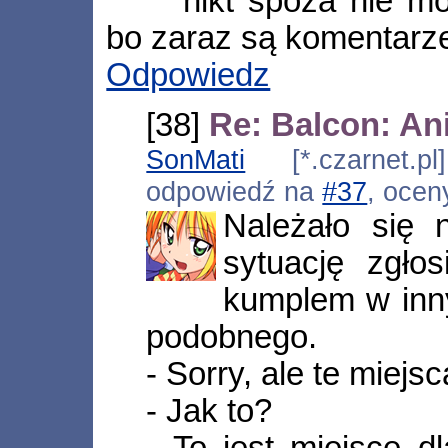
nikt spoza nie m
bo zaraz są komentarz
Odpowiedz
[38]
Re: Balcon: An
SonMati
[*.czarnet.pl
odpowiedź na
#37
, ocen
Należało się 
sytuację zgło
kumplem w inn
podobnego.
- Sorry, ale te miej
- Jak to?
- To jest miejsce d