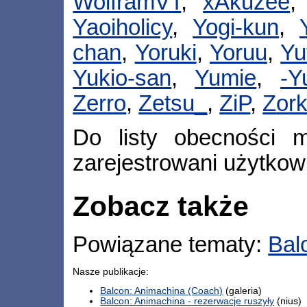
WolframVT
,
xAkuzee
Yaoiholicy
,
Yogi-kun
,
chan
,
Yoruki
,
Yoruu
,
Yuf
Yukio-san
,
Yumie
,
-Y
Zerro
,
Zetsu_
,
ZiP
,
Zor
Do listy obecności m
zarejestrowani użytkow
Zobacz także
Powiązane tematy:
Bal
Nasze publikacje:
Balcon: Animachina (Coach)
(galeria)
Balcon: Animachina - rezerwacje ruszyły
(nius)