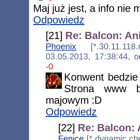
Maj już jest, a info nie 
Odpowiedz
[21]
Re: Balcon: An
Phoenix
[*.30.11.118.na
03.05.2013, 17:38:44,
-0
Konwent bedzie
Strona www b
majowym :D
Odpowiedz
[22]
Re: Balcon:
Fenice
[*.dynamic.che