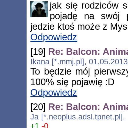
jak się rodziców 
pojadę na swój 
jedzie ktoś może z Mys
Odpowiedz
[19]
Re: Balcon: Anim
Ikana [*.mmj.pl], 01.05.201
To będzie mój pierwsz
100% się pojawię :D
Odpowiedz
[20]
Re: Balcon: Anim
Ja [*.neoplus.adsl.tpnet.pl]
+1
-0