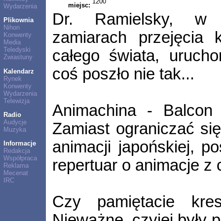
1200
miejsc:
Wydarzenia
Dr. Ramielsky, w s
Plikownia
Nihon
zamiarach przejęcia k
Konwenty
Media
Teledyski
całego świata, urucho
Zwiastuny
coś poszło nie tak...
Kalendarz
Rynek
Konwenty
Wydarzenia
Telewizja
Animachina - Balcon 
Radio
Audycje
Zamiast ograniczać się
Muzyka
animacji japońskiej, p
Informacje
Redakcja
Współpraca
repertuar o animacje z 
Reklama
Mecenat
IRC
Czy pamiętacie kres
Nieważne, czyjej były p