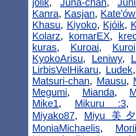
jolik
,
Juna-chan
,
Juni
Kanra
,
Kasjan
,
Kate'ó
Khasu
,
Kiyoko
,
Kjóik
,
K
Kolarz
,
komarEX
,
kre
kuras
,
Kuroai
,
Kuroi
KyokoArisu
,
Leniwy
,
L
LirbisVelHikaru
,
Ludek
Matsuri-chan
,
Mausu
,
Megumi
,
Mianda
,
M
Mike1
,
Mikuru :3
Miyako87
,
Miyu 美
MoniaMichaelis
,
Mori