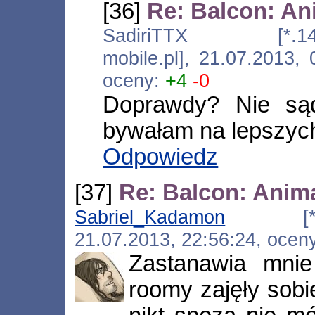
[36]
Re: Balcon: An
SadiriTTX [*.147.18
mobile.pl], 21.07.2013
oceny:
+4
-0
Doprawdy? Nie sąd
bywałam na lepszyc
Odpowiedz
[37]
Re: Balcon: Anim
Sabriel_Kadamon
[*.252.1
21.07.2013, 22:56:24, ocen
Zastanawia mnie
roomy zajęły sobie