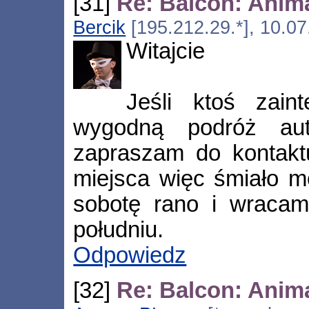
[31]
Re: Balcon: Anim
Bercik
[195.212.29.*], 10.07
Witajcie
Jeśli ktoś zain
wygodną podróż 
zapraszam do kontakt
miejsca więc śmiało m
sobotę rano i wracam
południu.
Odpowiedz
[32]
Re: Balcon: Anim