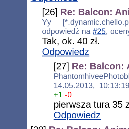
[26]
Re: Balcon: An
Yy [*.dynamic.chello.
odpowiedź na
#25
, ocen
Tak, ok. 40 zł.
Odpowiedz
[27]
Re: Balcon:
PhantomhiveePho
14.05.2013, 10:13:
+1
-0
pierwsza tura 35 z
Odpowiedz