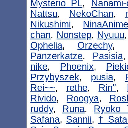
Mysterio_PL
,
Nanami-
Nattsu
,
NekoChan
,
Nikushimi
,
NinaAnime
chan
,
Nonstep
,
Nyuuu
Ophelia
,
Orzechy
,
Panzerkatze
,
Pasisia
nike
,
Phoenix
,
Piek
Przybyszek
,
pusia
,
Rei~~
,
rethe
,
Rin''
,
Rivido
,
Roogya
,
Ros
ruddy
,
Runa
,
Ryoko 
Safana
,
Sannii
,
† Sata