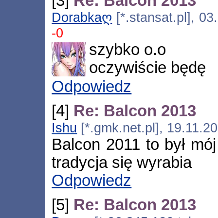
[3]
Re: Balcon 2013
Dorabkaღ
[*.stansat.pl], 0
-0
szybko o.o
oczywiście będę
Odpowiedz
[4]
Re: Balcon 2013
Ishu
[*.gmk.net.pl], 19.11.2
Balcon 2011 to był mój
tradycja się wyrabia
Odpowiedz
[5]
Re: Balcon 2013