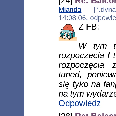
[24]
Re: Balco
Mianda
[*.dynami
14:08:06, odpowi
Z FB:
W tym ty
rozpoczecia I 
rozpoczęcia z
tuned, poniew
się tyko na fa
na tym wydarze
Odpowiedz