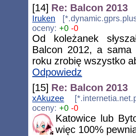
[14]
Re: Balcon 2013
Iruken
[*.dynamic.gprs.plus
oceny:
+0
-0
Od koleżanek słysza
Balcon 2012, a sama 
roku zrobię wszystko a
Odpowiedz
[15]
Re: Balcon 2013
xAkuzee
[*.internetia.net
oceny:
+0
-0
Katowice lub By
więc 100% pewnia