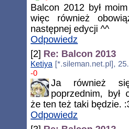
Balcon 2012 był moim
więc również obowią
następnej edycji ^^
Odpowiedz
[2]
Re: Balcon 2013
Ketiya
[*.sileman.net.pl], 2
-0
Ja również si
poprzednim, był
że ten też taki będzie. :
Odpowiedz