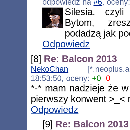
odpowiedź na
#6
, oceny
Silesia, czy
Bytom, zres
podadzą jak po
Odpowiedz
[8]
Re: Balcon 2013
NekoChan
[*.neoplus.ads
18:53:50, oceny:
+0
-0
*-* mam nadzieje że w
pierwszy konwent >_< 
Odpowiedz
[9]
Re: Balcon 2013