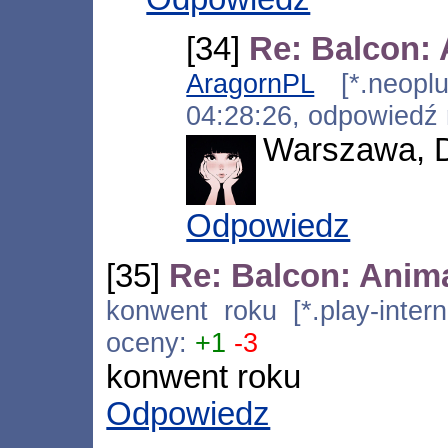
[34]
Re: Balcon:
AragornPL
[*.neoplus
04:28:26, odpowiedź
Warszawa, D
Odpowiedz
[35]
Re: Balcon: Anim
konwent roku [*.play-intern
oceny:
+1
-3
konwent roku
Odpowiedz