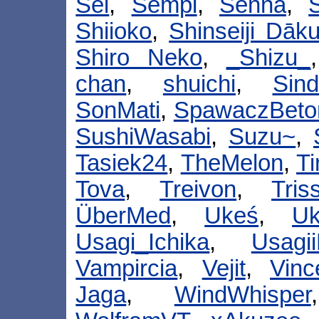
Sei
,
Sempi
,
Senna
,
Shiioko
,
Shinseiji Dāk
Shiro Neko
,
_Shizu_
chan
,
shuichi
,
Sind
SonMati
,
SpawaczBeto
SushiWasabi
,
Suzu~
,
Tasiek24
,
TheMelon
,
Ti
Tova
,
Treivon
,
Tris
ÜberMed
,
Ukeś
,
U
Usagi_Ichika
,
Usagi
Vampircia
,
Vejit
,
Vinc
Jaga
,
WindWhisper