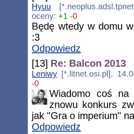
Hyuu
[*.neoplus.adsl.tpnet
oceny:
+1
-0
Będę wtedy w domu wi
:3
Odpowiedz
[13]
Re: Balcon 2013
Leniwy
[*.litnet.osi.pl], 1
-0
Wiadomo coś na 
znowu konkurs zw
jak "Gra o imperium" na
Odpowiedz