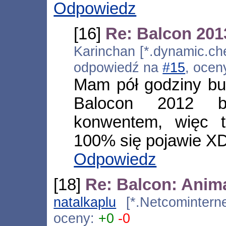
Odpowiedz
[16]
Re: Balcon 201
Karinchan [*.dynamic.che
odpowiedź na
#15
, ocen
Mam pół godziny bus
Balocon 2012 b
konwentem, więc t
100% się pojawie X
Odpowiedz
[18]
Re: Balcon: Anim
natalkaplu
[*.Netcominterne
oceny:
+0
-0