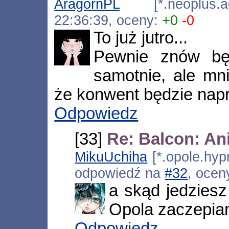
AragornPL
[*.neoplus.ads
22:36:39, oceny:
+0
-0
To już jutro...
Pewnie znów będ
samotnie, ale mni
że konwent będzie napr
Odpowiedz
[33]
Re: Balcon: An
MikuUchiha
[*.opole.hyp
odpowiedź na
#32
, ocen
a skąd jedziesz
Opola zaczepia
Odpowiedz