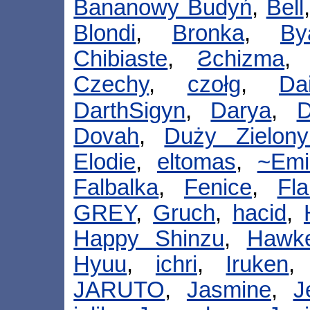
Bananowy Budyń
,
Bell
Blondi
,
Bronka
,
By
Chibiaste
,
Ƨchizma
Czechy
,
czołg
,
Da
DarthSigyn
,
Darya
,
Dovah
,
Duży Zielony
Elodie
,
eltomas
,
~Emi
Falbalka
,
Fenice
,
Fl
GREY
,
Gruch
,
hacid
,
Happy Shinzu
,
Hawk
Hyuu
,
ichri
,
Iruken
JARUTO
,
Jasmine
,
J