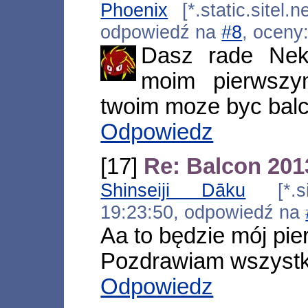
Phoenix
[*.static.sitel.
odpowiedź na
#8
, oceny
Dasz rade Nek
moim pierwsz
twoim moze byc bal
Odpowiedz
[17]
Re: Balcon 201
Shinseiji Dāku
[*.sil
19:23:50, odpowiedź na
Aa to będzie mój pi
Pozdrawiam wszystk
Odpowiedz