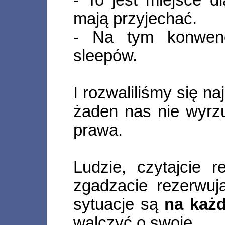
mają przyjechać.
- Na tym konwenc
sleepów.
I rozwaliliśmy się naj
żaden nas nie wyrzuc
prawa.
Ludzie, czytajcie r
zgadzacie rezerwuj
sytuacje są
na każ
walczyć o swoje.