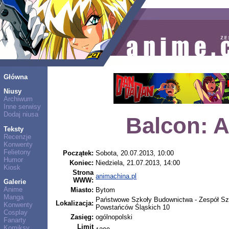
Główna
Niusy
Archiwum
Inne serwisy
Dodaj niusa
Balcon: 
Teksty
Recenzje
Konwenty
Felietony
Początek:
Sobota, 20.07.2013, 10:00
Humor
Koniec:
Niedziela, 21.07.2013, 14:00
Kiosk
Strona
animachina.pl
WWW:
Galerie
Anime
Miasto:
Bytom
Manga
Państwowe Szkoły Budownictwa - Zespół Szk
Lokalizacja:
Konwenty
Powstańców Śląskich 10
Cosplay
Zasięg:
ogólnopolski
Fanarty
Limit
Komiksy