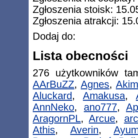
Zgłoszenia stoisk: 15.0
Zgłoszenia atrakcji: 15
Dodaj do:
Lista obecności
276 użytkowników ta
AArBuZZ
,
Agnes
,
Akim
Aluckard
,
Amakusa
,
AnnNeko
,
ano777
,
Ap
AragornPL
,
Arcue
,
ar
Athis
,
Averin
,
Ayum