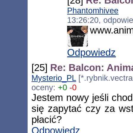
[28]
Re: Balco
Phantomhivee
[87
13:26:20, odpowi
www.anim
Odpowiedz
[25]
Re: Balcon: Anim
Mysterio_PL
[*.rybnik.vectra
oceny:
+0
-0
Jestem nowy jeśli chod
się zapytać czy za wst
płacić?
Odpowiedz