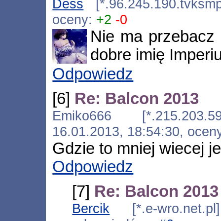
Dess
[*.96.245.190.tvksmp
oceny:
+2
-0
Nie ma przebacz -
dobre imię Imperi
Odpowiedz
[6]
Re: Balcon 2013
Emiko666 [*.215.203.59-i
16.01.2013, 18:54:30, ocen
Gdzie to mniej wiecej j
Odpowiedz
[7]
Re: Balcon 2013
Bercik
[*.e-wro.net.pl