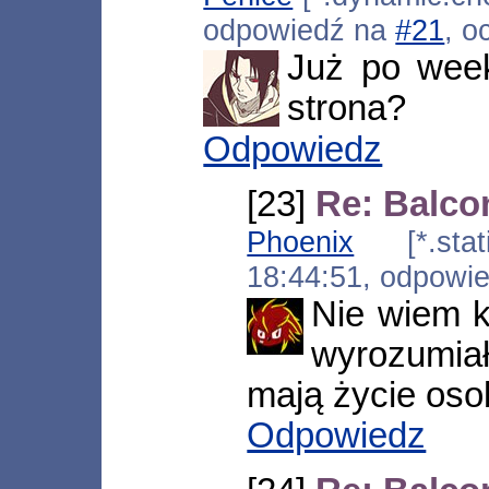
odpowiedź na
#21
, o
Już po week
strona?
Odpowiedz
[23]
Re: Balco
Phoenix
[*.static
18:44:51, odpowi
Nie wiem k
wyrozumia
mają życie oso
Odpowiedz