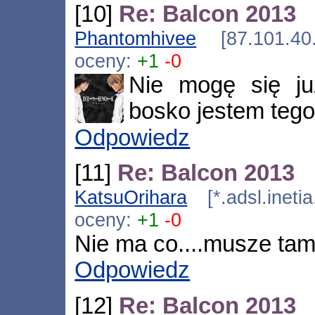
[10]
Re: Balcon 2013
Phantomhivee
[87.101.40.
oceny:
+1
-0
Nie mogę się ju
bosko jestem teg
Odpowiedz
[11]
Re: Balcon 2013
KatsuOrihara
[*.adsl.ineti
oceny:
+1
-0
Nie ma co....musze ta
Odpowiedz
[12]
Re: Balcon 2013