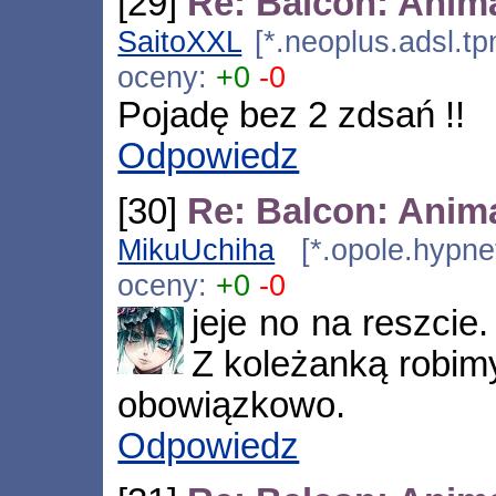
[29]
Re: Balcon: Anim
SaitoXXL
[*.neoplus.adsl.tp
oceny:
+0
-0
Pojadę bez 2 zdsań !!
Odpowiedz
[30]
Re: Balcon: Anim
MikuUchiha
[*.opole.hypnet
oceny:
+0
-0
jeje no na reszcie
Z koleżanką robim
obowiązkowo.
Odpowiedz