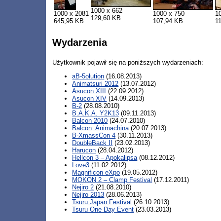
1000 x 662
1000 x 2081
1000 x 750
1
129,60 KB
645,95 KB
107,94 KB
1
Wydarzenia
Użytkownik pojawił się na poniższych wydarzeniach:
aB-5olution
(16.08.2013)
Animatsuri 2012
(13.07.2012)
Asucon XIII
(22.09.2012)
Asucon XIV
(14.09.2013)
B-2
(28.08.2010)
B.A.K.A. Y2K13
(09.11.2013)
Balcon 2010
(24.07.2010)
Balcon: Animachina
(20.07.2013)
B-XmassCon 4
(30.11.2013)
DoubleBack II
(23.02.2013)
Harucon
(28.04.2012)
Hellcon 3 – Apokalipsa
(08.12.2012)
Love3
(11.02.2012)
Magnificon eXpo
(19.05.2012)
MOKON 2 – Clamp Festival
(17.12.2011)
Nejiro 2
(21.08.2010)
Nejiro 2013
(28.06.2013)
Tsuru Japan Festival
(26.10.2013)
Tsuru One Day Event
(23.03.2013)