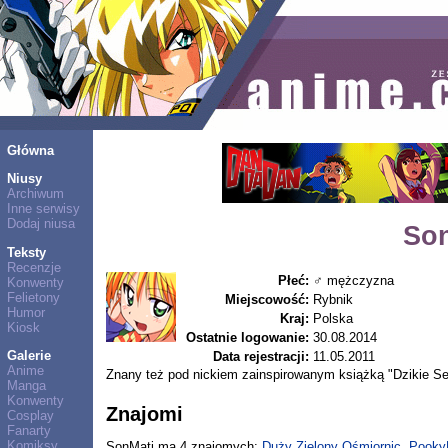
Główna
Niusy
Archiwum
Inne serwisy
Dodaj niusa
Son
Teksty
Recenzje
Płeć:
♂ mężczyzna
Konwenty
Felietony
Miejscowość:
Rybnik
Humor
Kraj:
Polska
Kiosk
Ostatnie logowanie:
30.08.2014
Galerie
Data rejestracji:
11.05.2011
Anime
Znany też pod nickiem zainspirowanym książką "Dzikie Ser
Manga
Konwenty
Znajomi
Cosplay
Fanarty
Komiksy
SonMati ma 4 znajomych:
Duży Zielony Ośmiornic
,
Pooky