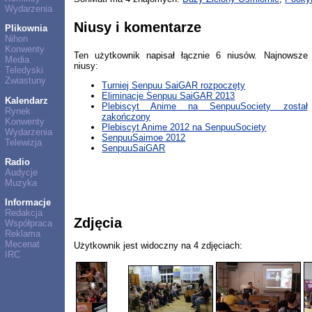
Wydarzenia
Niusy i komentarze
Plikownia
Nihon
Konwenty
Ten użytkownik napisał łącznie 6 niusów. Najnowsze
Media
niusy:
Teledyski
Zwiastuny
Turniej Senpuu SaiGAR rozpoczęty
Eliminacje Senpuu SaiGAR 2013
Kalendarz
Plebiscyt Anime na SenpuuSociety został
Rynek
zakończony
Konwenty
Plebiscyt Anime 2012 na SenpuuSociety
Wydarzenia
SenpuuSaimoe 2012
Telewizja
SenpuuSaiGAR
Radio
Audycje
Muzyka
Informacje
Redakcja
Zdjęcia
Współpraca
Reklama
Mecenat
Użytkownik jest widoczny na 4 zdjęciach:
IRC