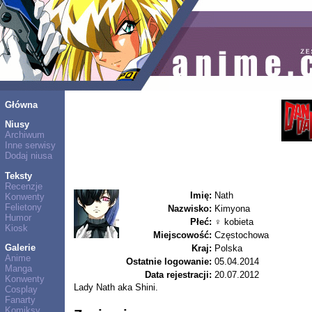
Główna
Niusy
Archiwum
Inne serwisy
Dodaj niusa
Teksty
Recenzje
Imię:
Nath
Konwenty
Felietony
Nazwisko:
Kimyona
Humor
Płeć:
♀ kobieta
Kiosk
Miejscowość:
Częstochowa
Galerie
Kraj:
Polska
Anime
Ostatnie logowanie:
05.04.2014
Manga
Data rejestracji:
20.07.2012
Konwenty
Lady Nath aka Shini.
Cosplay
Fanarty
Komiksy