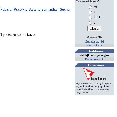
Czy jesteś botem?
tak
,
Pasisia
,
Pscółka
,
Safana
,
Samanthar
,
Suchar
,
1
TRUE
y
. Najnowsze komentarze:
Głosów:
79
Zobacz wyniki
Inne ankiety
Reklama
Naklejki motywacyjne
Dodaj sznurek
Polecamy
Wydawnictwo specjalizujące
się w komiksie azjatyckim
oraz książkach z gatunku
boys love.