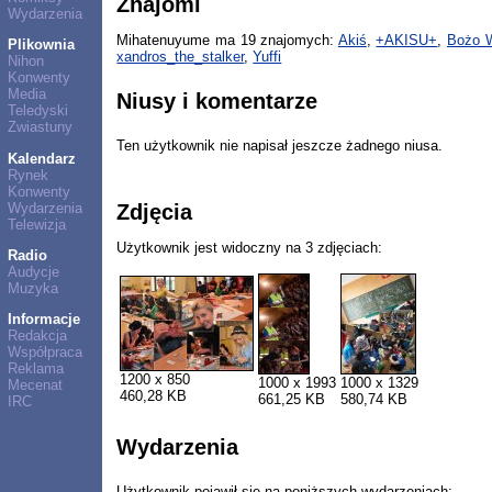
Znajomi
Wydarzenia
Mihatenuyume ma 19 znajomych:
Akiś
,
+AKISU+
,
Bożo 
Plikownia
xandros_the_stalker
,
Yuffi
Nihon
Konwenty
Media
Niusy i komentarze
Teledyski
Zwiastuny
Ten użytkownik nie napisał jeszcze żadnego niusa.
Kalendarz
Rynek
Konwenty
Wydarzenia
Zdjęcia
Telewizja
Użytkownik jest widoczny na 3 zdjęciach:
Radio
Audycje
Muzyka
Informacje
Redakcja
Współpraca
Reklama
1200 x 850
1000 x 1993
1000 x 1329
Mecenat
460,28 KB
661,25 KB
580,74 KB
IRC
Wydarzenia
Użytkownik pojawił się na poniższych wydarzeniach: