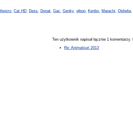
Wporzo
,
Cat HD
,
Dess
,
Donat
,
Gac
,
Genky
,
gibon
,
Kenbo
,
Marachi
,
Ophelia
Ten użytkownik napisał łącznie 1 komentarzy
Re: Animatsuri 2013