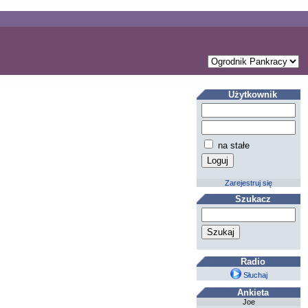
Użytkownik
na stałe
Zarejestruj się
Szukacz
Radio
Słuchaj
Ankieta
Joe