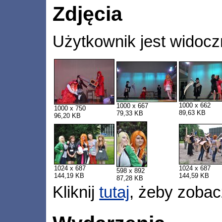
Zdjęcia
Użytkownik jest widocz
1000 x 662
1000 x 667
1000 x 750
89,63 KB
79,33 KB
96,20 KB
1024 x 687
1024 x 687
598 x 892
144,19 KB
144,59 KB
87,28 KB
Kliknij
tutaj
, żeby zobac