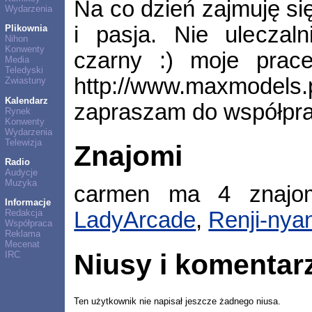
Na co dzień zajmuję się
Wydarzenia
i pasja. Nie uleczal
Plikownia
Nihon
Konwenty
czarny :) moje prac
Media
Teledyski
http://www.maxmodels.
Zwiastuny
Kalendarz
zapraszam do współpr
Rynek
Konwenty
Wydarzenia
Telewizja
Znajomi
Radio
Audycje
Muzyka
carmen ma 4 znaj
Informacje
Redakcja
LadyArcade
,
Renji-nya
Współpraca
Reklama
Mecenat
Niusy i komentar
IRC
Ten użytkownik nie napisał jeszcze żadnego niusa.