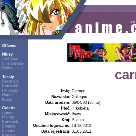
Główna
Niusy
Archiwum
Inne serwisy
Dodaj niusa
ca
Teksty
Recenzje
Konwenty
Felietony
Imię:
Carmen
Humor
Nazwisko:
Gallegos
Kiosk
Data urodzin:
06/04/90 (36 lat)
Galerie
Płeć:
♀ kobieta
Anime
Miejscowość:
Iława
Manga
Kraj:
Polska
Konwenty
Ostatnie logowanie:
18.12.2012
Cosplay
Fanarty
Data rejestracji:
01.03.2012
Komiksy