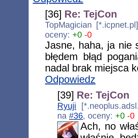
[36]
Re: TejCon
TopMagician [*.icpnet.p
oceny:
+0
-0
Jasne, haha, ja nie 
błędem błąd pogania
nadal brak miejsca k
Odpowiedz
[39]
Re: TejCon
Ryuji
[*.neoplus.adsl
na
#36
, oceny:
+0
-0
Ach, no wła
właśnie będ