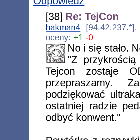
Odpowiedz
[38]
Re: TejCon
hakman4
[94.42.237.*]
oceny:
+1
-0
No i się stało. 
"Z przykrości
Tejcon zostaje O
przepraszamy. 
podziękować ultraka
ostatniej radzie pe
odbyć konwent."