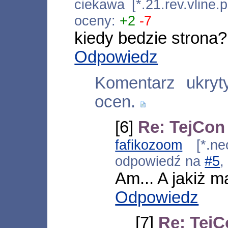
ciekawa [*.21.rev.vline
oceny:
+2
-7
kiedy bedzie strona?
Odpowiedz
Komentarz ukry
ocen.
[6]
Re: TejCon
fafikozoom
[*.neo
odpowiedź na
#5
,
Am... A jakiż m
Odpowiedz
[7]
Re: Tej