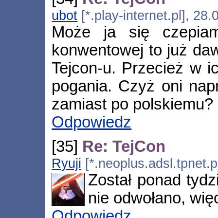
ubot
[*.play-internet.pl], 28
Może ja się czepiam,
konwentowej to już daw
Tejcon-u. Przecież w i
pogania. Czyż oni nap
zamiast po polskiemu?
Odpowiedz
[35]
Re: TejCon
Ryuji
[*.neoplus.adsl.tpnet.
Został ponad tydz
nie odwołano, wię
Odpowiedz