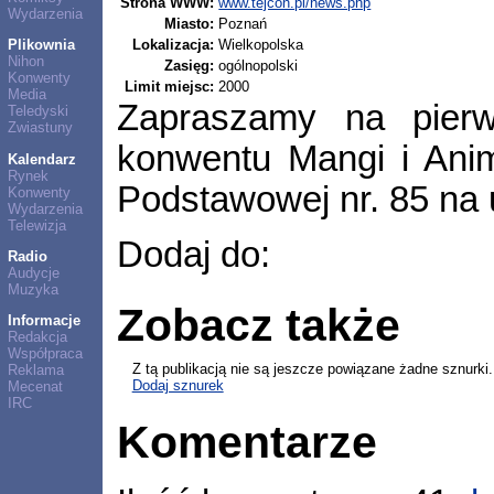
Strona WWW:
www.tejcon.pl/news.php
Wydarzenia
Miasto:
Poznań
Lokalizacja:
Wielkopolska
Plikownia
Nihon
Zasięg:
ogólnopolski
Konwenty
Limit miejsc:
2000
Media
Zapraszamy na pier
Teledyski
Zwiastuny
konwentu Mangi i Anim
Kalendarz
Rynek
Podstawowej nr. 85 na u
Konwenty
Wydarzenia
Telewizja
Dodaj do:
Radio
Audycje
Muzyka
Zobacz także
Informacje
Redakcja
Współpraca
Z tą publikacją nie są jeszcze powiązane żadne sznurki.
Reklama
Dodaj sznurek
Mecenat
IRC
Komentarze