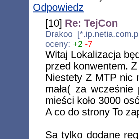
Odpowiedz
[10]
Re: TejCon
Drakoo [*.ip.netia.com.
oceny:
+2
-7
Witaj Lokalizacja bę
przed konwentem. Z p
Niestety Z MTP nic 
mała( za wcześnie 
mieści koło 3000 o
A co do strony To z
Sa tylko dodane regu