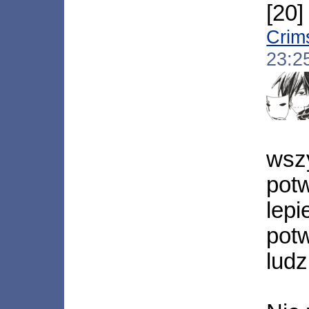
[20
Crim
23:2
wsz
potw
lep
potw
ludz