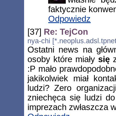
faktycznie konwen
Odpowiedz
[37]
Re: TejCon
nya-chi [*.neoplus.adsl.tpne
Ostatni news na głów
osoby które miały
się
z
:P mało prawdopodobne
jakikolwiek miał kont
ludzi? Zero organizac
zniechęca się ludzi d
imprezach zwłaszcza w