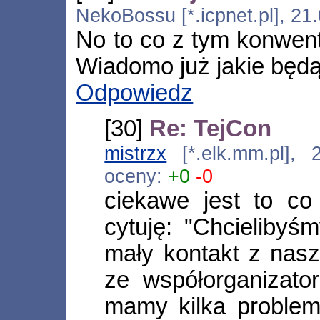
NekoBossu [*.icpnet.pl], 21
No to co z tym konwent
Wiadomo już jakie będą
Odpowiedz
[30]
Re: TejCon
mistrzx
[*.elk.mm.pl],
oceny:
+0
-0
ciekawe jest to co
cytuję: "Chcielibyś
mały kontakt z nasz
ze współorganizato
mamy kilka problem