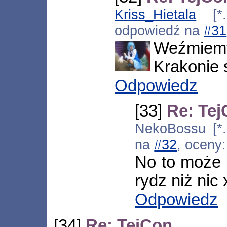
Kriss_Hietala
[*.d
odpowiedź na
#31
Weźmiemy
Krakonie 
Odpowiedz
[33]
Re: Te
NekoBossu [*.
na
#32
, oceny
No to może 
rydz niż nic
Odpowiedz
[34]
Re: TejCon