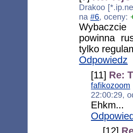
Drakoo [*.ip.n
na
#6
, oceny:
Wybaczcie
powinna ru
tylko regula
Odpowiedz
[11]
Re: 
fafikozoom
22:00:29, 
Ehkm...
Odpowie
[12]
Re