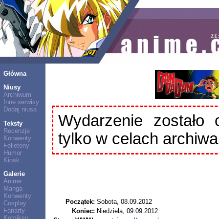
Główna
Niusy
Archiwum
Inne serwisy
Dodaj niusa
Wydarzenie zostało 
Teksty
Recenzje
tylko w celach archiwa
Konwenty
Felietony
Humor
Kiosk
Galerie
Anime
Manga
Konwenty
Początek:
Sobota, 08.09.2012
Cosplay
Fanarty
Koniec:
Niedziela, 09.09.2012
Komiksy