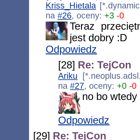
Kriss_Hietala
[*.dynamic.
na
#26
, oceny:
+3
-0
Teraz przeci
jest dobry :D
Odpowiedz
[28]
Re: TejCon
Ariku
[*.neoplus.adsl
na
#27
, oceny:
+0
-0
no bo wtedy
Odpowiedz
[29]
Re: TejCon