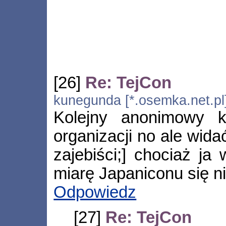
[26]
Re: TejCon
kunegunda [*.osemka.net.pl
Kolejny anonimowy k
organizacji no ale wida
zajebiści;] chociaż ja
miarę Japaniconu się n
Odpowiedz
[27]
Re: TejCon