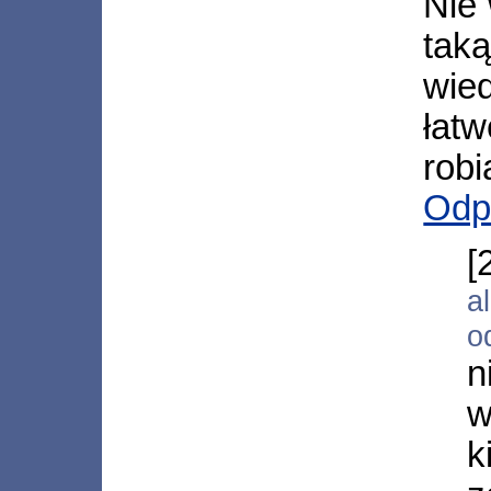
Nie
tak
wie
łatw
robi
Odp
[
a
o
n
w
k