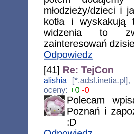
młodzieży/dzieci i 
kotła i wyskakują 
widzenia to zwy
zainteresowań dzisie
Odpowiedz
[41]
Re: TejCon
alishia
[*.adsl.inetia.p
oceny:
+0
-0
Polecam wpis
Poznań i zapo
:D
Odpowiedz