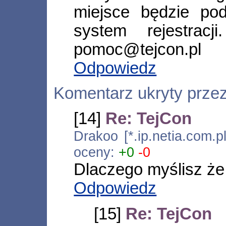
miejsce będzie po
system rejestrac
pomoc@tejcon.pl
Odpowiedz
Komentarz ukryty prze
[14]
Re: TejCon
Drakoo [*.ip.netia.com.
oceny:
+0
-0
Dlaczego myślisz że 
Odpowiedz
[15]
Re: TejCon