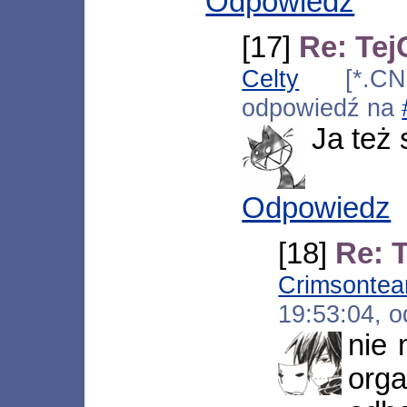
Odpowiedz
[17]
Re: Te
Celty
[*.CNet
odpowiedź na
Ja też 
Odpowiedz
[18]
Re: 
Crimsontea
19:53:04, 
nie 
org