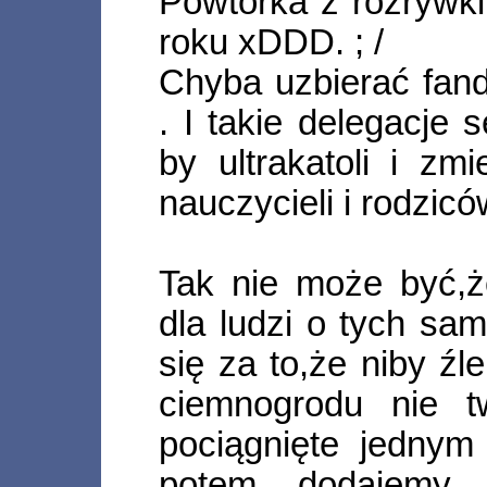
Powtórka z rozrywk
roku xDDD. ; /
Chyba uzbierać fan
. I takie delegacje
by ultrakatoli i zm
nauczycieli i rodzicó
Tak nie może być,ż
dla ludzi o tych sa
się za to,że niby źl
ciemnogrodu nie t
pociągnięte jednym
potem dodajemy