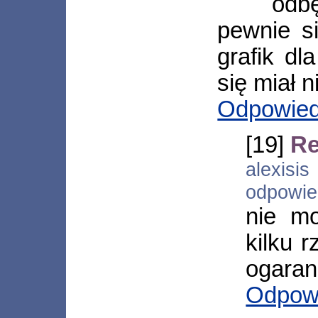
odbę
pewnie si
grafik dl
się miał 
Odpowie
[19]
Re
alexisi
odpowi
nie m
kilku 
ogaran
Odpow