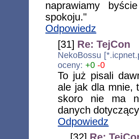
naprawiamy byści
spokoju."
Odpowiedz
[31]
Re: TejCon
NekoBossu [*.icpnet.
oceny:
+0
-0
To już pisali daw
ale jak dla mnie, 
skoro nie ma na
danych dotyczący
Odpowiedz
[32]
Re: TejCo