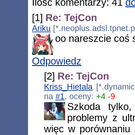
Ilość komentarzy: 41
do
[1]
Re: TejCon
Ariku
[*.neoplus.adsl.tpnet.
oo nareszcie coś s
Odpowiedz
[2]
Re: TejCon
Kriss_Hietala
[*.dynamic.
na
#1
, oceny:
+4
-9
Szkoda tylko
problemy z ul
więc w porównaniu 