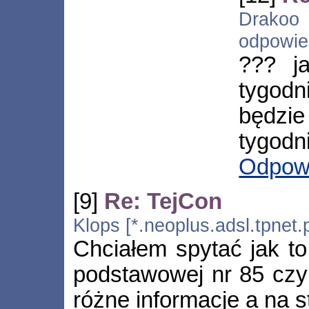
Drakoo 
odpowi
??? ja
tygodn
będzi
tygodni
Odpow
[9]
Re: TejCon
Klops [*.neoplus.adsl.tpnet.
Chciałem spytać jak to
podstawowej nr 85 czy 
różne informacje a na s