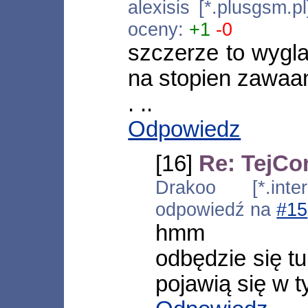
alexisis [*.plusgsm.
oceny:
+1
-0
szczerze to wygla
na stopien zawaa
. ..
Odpowiedz
[16]
Re: TejCo
Drakoo [*.inter
odpowiedź na
#15
hmm
odbędzie się tu
pojawią się w t