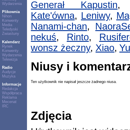
Generał Kapustin
Wydarzenia
Plikownia
Kate'ówna
,
Leniwy
,
Ma
Nihon
Konwenty
Nanami-chan
,
NaoraS
Media
Teledyski
Zwiastuny
nekuś
,
Rinto
,
Rusife
Kalendarz
wonsz żeczny
,
Xiao
,
Yu
Rynek
Konwenty
Wydarzenia
Telewizja
Niusy i komentar
Radio
Audycje
Muzyka
Ten użytkownik nie napisał jeszcze żadnego niusa.
Informacje
Redakcja
Współpraca
Reklama
Mecenat
IRC
Zdjęcia