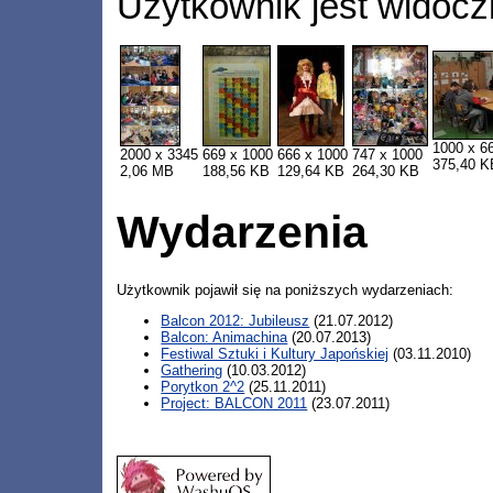
Użytkownik jest widocz
1000 x 6
2000 x 3345
669 x 1000
666 x 1000
747 x 1000
375,40 K
2,06 MB
188,56 KB
129,64 KB
264,30 KB
Wydarzenia
Użytkownik pojawił się na poniższych wydarzeniach:
Balcon 2012: Jubileusz
(21.07.2012)
Balcon: Animachina
(20.07.2013)
Festiwal Sztuki i Kultury Japońskiej
(03.11.2010)
Gathering
(10.03.2012)
Porytkon 2^2
(25.11.2011)
Project: BALCON 2011
(23.07.2011)