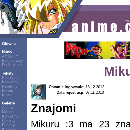
Główna
Niusy
Archiwum
Inne serwisy
Dodaj niusa
Miku
Teksty
Recenzje
Konwenty
Felietony
Ostatnie logowanie:
16.12.2012
Humor
Data rejestracji:
07.11.2010
Kiosk
Galerie
Znajomi
Anime
Manga
Konwenty
Cosplay
Mikuru :3 ma 23 zn
Fanarty
Komiksy