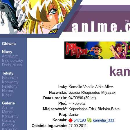
Główna
Niusy
Archiwum
Inne serwisy
Dodaj niusa
kam
Teksty
Recenzje
Konwenty
Felietony
Imię:
Kamelia Vanille Alois Alice
Humor
Nazwisko:
Saadia Rhapsodos Miyasaki
Kiosk
Data urodzin:
04/09/96 (30 lat)
Galerie
Płeć:
♀ kobieta
Anime
Miejscowość:
Kopenhaga-Frb / Bielsko-Biała
Manga
Kraj:
Dania
Konwenty
Kontakt:
647193
kamelia_333
Cosplay
Fanarty
Ostatnie logowanie:
27.09.2011
Komiksy