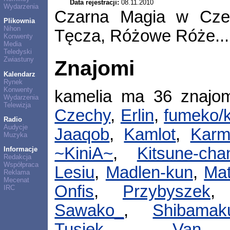
Data rejestracji:
08.11.2010
Wydarzenia
Czarna Magia w Czer
Plikownia
Nihon
Tęcza, Różowe Róże...
Konwenty
Media
Teledyski
Zwiastuny
Znajomi
Kalendarz
Rynek
Konwenty
kamelia ma 36 znajo
Wydarzenia
Telewizja
Czechy
,
Erlin
,
fumeko/k
Radio
Audycje
Jaaqob
,
Kamlot
,
Karm
Muzyka
~KiniA~
,
Kitsune-cha
Informacje
Redakcja
Współpraca
Lesiu
,
Madlen-kun
,
Ma
Reklama
Mecenat
Onfis
,
Przybyszek
IRC
Sawako_
,
Shibamak
Tusiek_
,
Van 