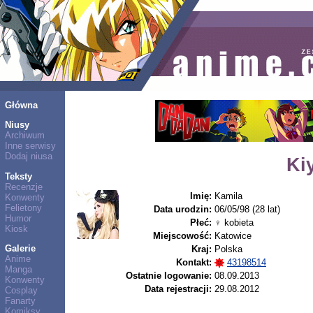
Główna
Niusy
Archiwum
Inne serwisy
Dodaj niusa
Ki
Teksty
Recenzje
Imię:
Kamila
Konwenty
Felietony
Data urodzin:
06/05/98 (28 lat)
Humor
Płeć:
♀ kobieta
Kiosk
Miejscowość:
Katowice
Galerie
Kraj:
Polska
Anime
Kontakt:
43198514
Manga
Ostatnie logowanie:
08.09.2013
Konwenty
Data rejestracji:
29.08.2012
Cosplay
Fanarty
Komiksy