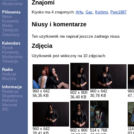
Znajomi
Wydarzenia
Plikownia
Kiyoko ma 4 znajomych:
AHu
,
Gac
,
Kishimi
,
Pein1987
Nihon
Konwenty
Niusy i komentarze
Media
Teledyski
Zwiastuny
Ten użytkownik nie napisał jeszcze żadnego niusa.
Kalendarz
Zdjęcia
Rynek
Konwenty
Użytkownik jest widoczny na 10 zdjęciach:
Wydarzenia
Telewizja
Radio
Audycje
Muzyka
Informacje
960 x 642
960 x 642
960
Redakcja
602 x 900
56,35 KB
30,78 KB
47,
Współpraca
36,40 KB
Reklama
Mecenat
IRC
960 x 642
114
602 x 900
514 x 768
28,41 KB
83,