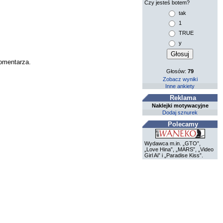
Czy jesteś botem?
tak
1
TRUE
y
komentarza.
Głosów:
79
Zobacz wyniki
Inne ankiety
Reklama
Naklejki motywacyjne
Dodaj sznurek
Polecamy
Wydawca m.in. „GTO”,
„Love Hina”, „MARS”, „Video
Girl Ai” i „Paradise Kiss”.