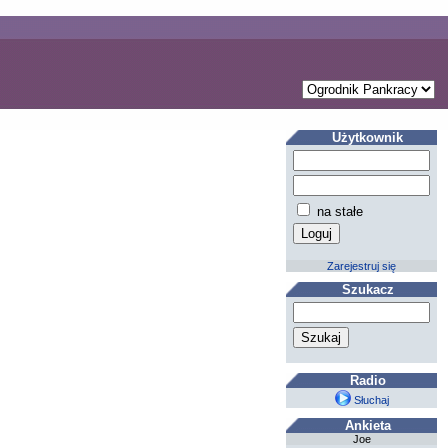
Użytkownik
na stałe
Zarejestruj się
Szukacz
Radio
Słuchaj
Ankieta
Joe