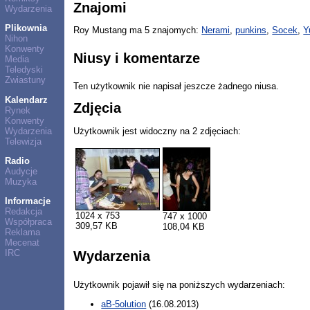
Znajomi
Wydarzenia
Plikownia
Roy Mustang ma 5 znajomych:
Nerami
,
punkins
,
Socek
,
Y
Nihon
Konwenty
Niusy i komentarze
Media
Teledyski
Zwiastuny
Ten użytkownik nie napisał jeszcze żadnego niusa.
Kalendarz
Zdjęcia
Rynek
Konwenty
Wydarzenia
Użytkownik jest widoczny na 2 zdjęciach:
Telewizja
Radio
Audycje
Muzyka
Informacje
Redakcja
1024 x 753
747 x 1000
Współpraca
309,57 KB
108,04 KB
Reklama
Mecenat
IRC
Wydarzenia
Użytkownik pojawił się na poniższych wydarzeniach:
aB-5olution
(16.08.2013)