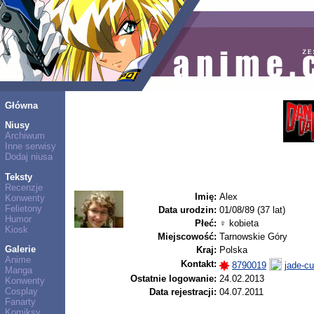
Główna
Niusy
Archiwum
Inne serwisy
Dodaj niusa
Teksty
Recenzje
Imię:
Alex
Konwenty
Felietony
Data urodzin:
01/08/89 (37 lat)
Humor
Płeć:
♀ kobieta
Kiosk
Miejscowość:
Tarnowskie Góry
Galerie
Kraj:
Polska
Anime
Kontakt:
8790019
jade-cu
Manga
Ostatnie logowanie:
24.02.2013
Konwenty
Cosplay
Data rejestracji:
04.07.2011
Fanarty
Komiksy