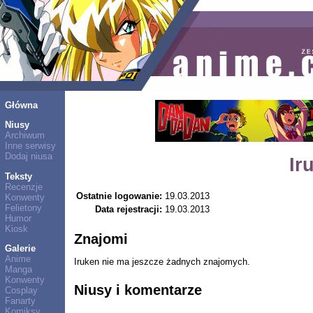
Główna
Niusy
Archiwum
Inne serwisy
Dodaj niusa
Ir
Teksty
Recenzje
Ostatnie logowanie:
19.03.2013
Konwenty
Felietony
Data rejestracji:
19.03.2013
Humor
Kiosk
Znajomi
Galerie
Anime
Iruken nie ma jeszcze żadnych znajomych.
Manga
Konwenty
Niusy i komentarze
Cosplay
Fanarty
Komiksy