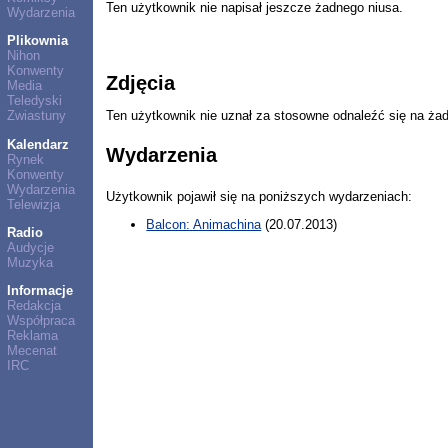
Ten użytkownik nie napisał jeszcze żadnego niusa.
Wydarzenia
Plikownia
Nihon
Konwenty
Zdjęcia
Media
Teledyski
Ten użytkownik nie uznał za stosowne odnaleźć się na ża
Zwiastuny
Kalendarz
Wydarzenia
Rynek
Konwenty
Wydarzenia
Użytkownik pojawił się na poniższych wydarzeniach:
Telewizja
Balcon: Animachina
(20.07.2013)
Radio
Audycje
Muzyka
Informacje
Redakcja
Współpraca
Reklama
Mecenat
IRC