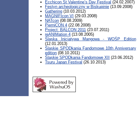
Ecchicon St Valentine’s Day Festival
(24.02.2007)
Festyn archeologiczny w Biskupinie
(13.09.2008)
Gathering
(10.03.2012)
MAGNIFIcon VI
(29.03.2008)
NATcon
(08.08.2009)
PierniCON 4
(22.08.2008)
Project: BALCON 2011
(23.07.2011)
reANIMation 4
(13.08.2005)
Śląska Inicjatywa Mangowa - WOŚP Edition
(12.01.2013)
Śląskie SPODkania Fandomowe 10th Anniversary
edition
(08.10.2011)
Śląskie SPODkania Fandomowe XII
(23.06.2012)
Tsuru Japan Festival
(26.10.2013)