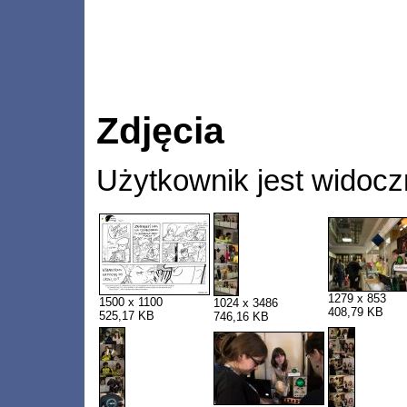
Zdjęcia
Użytkownik jest widocz
1279 x 853
1500 x 1100
1024 x 3486
408,79 KB
525,17 KB
746,16 KB