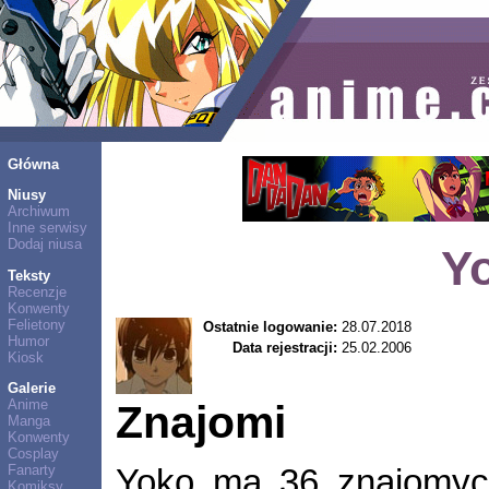
Główna
Niusy
Archiwum
Inne serwisy
Dodaj niusa
Y
Teksty
Recenzje
Konwenty
Felietony
Ostatnie logowanie:
28.07.2018
Humor
Data rejestracji:
25.02.2006
Kiosk
Galerie
Anime
Znajomi
Manga
Konwenty
Cosplay
Fanarty
Yoko ma 36 znajomy
Komiksy