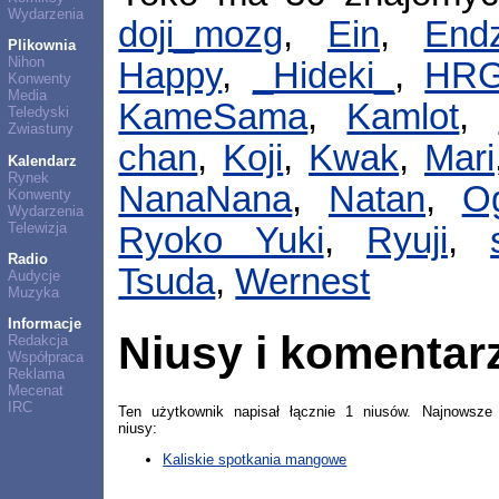
Wydarzenia
doji_mozg
,
Ein
,
Endz
Plikownia
Nihon
Happy
,
_Hideki_
,
HR
Konwenty
Media
KameSama
,
Kamlot
,
Teledyski
Zwiastuny
chan
,
Koji
,
Kwak
,
Mari
Kalendarz
Rynek
NanaNana
,
Natan
,
O
Konwenty
Wydarzenia
Telewizja
Ryoko Yuki
,
Ryuji
,
Radio
Tsuda
,
Wernest
Audycje
Muzyka
Informacje
Niusy i komentar
Redakcja
Współpraca
Reklama
Mecenat
IRC
Ten użytkownik napisał łącznie 1 niusów. Najnowsze
niusy:
Kaliskie spotkania mangowe