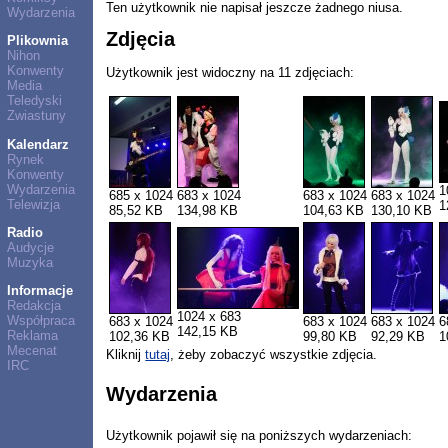
Ten użytkownik nie napisał jeszcze żadnego niusa.
Wydarzenia
Zdjęcia
Plikownia
Nihon
Konwenty
Użytkownik jest widoczny na 11 zdjęciach:
Media
Teledyski
Zwiastuny
Kalendarz
Rynek
Konwenty
Wydarzenia
1
685 x 1024
683 x 1024
683 x 1024
683 x 1024
Telewizja
1
85,52 KB
134,98 KB
104,63 KB
130,10 KB
Radio
Audycje
Muzyka
Informacje
Redakcja
1024 x 683
Współpraca
683 x 1024
683 x 1024
683 x 1024
6
142,15 KB
Reklama
102,36 KB
99,80 KB
92,29 KB
1
Mecenat
Kliknij
tutaj
, żeby zobaczyć wszystkie zdjęcia.
IRC
Wydarzenia
Użytkownik pojawił się na poniższych wydarzeniach: