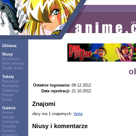
Główna
Niusy
Archiwum
Inne serwisy
Dodaj niusa
o
Teksty
Recenzje
Ostatnie logowanie:
09.12.2012
Konwenty
Felietony
Data rejestracji:
21.10.2012
Humor
Kiosk
Znajomi
Galerie
Anime
obcy ma 1 znajomych:
Verte
Manga
Konwenty
Niusy i komentarze
Cosplay
Fanarty
Komiksy