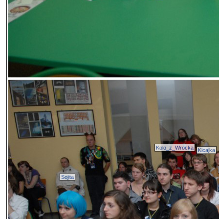
Kolo_z_Wrocka
Kicajka
Sojita