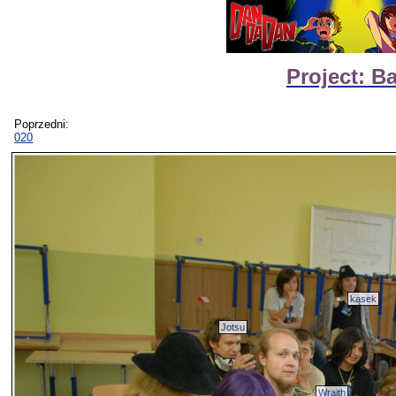
Project: B
Poprzedni:
020
kąsek
Jotsu
Wraith