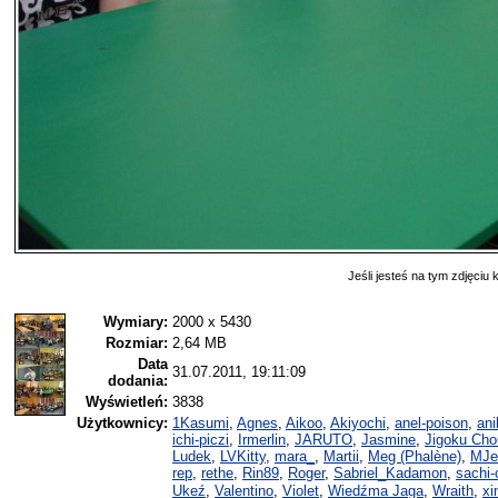
Jeśli jesteś na tym zdjęciu k
Wymiary:
2000 x 5430
Rozmiar:
2,64 MB
Data
31.07.2011, 19:11:09
dodania:
Wyświetleń:
3838
Użytkownicy:
1Kasumi
,
Agnes
,
Aikoo
,
Akiyochi
,
anel-poison
,
ani
ichi-piczi
,
Irmerlin
,
JARUTO
,
Jasmine
,
Jigoku Cho
Ludek
,
LVKitty
,
mara_
,
Martii
,
Meg (Phalène)
,
MJe
rep
,
rethe
,
Rin89
,
Roger
,
Sabriel_Kadamon
,
sachi-
Ukeź
,
Valentino
,
Violet
,
Wiedźma Jaga
,
Wraith
,
xi