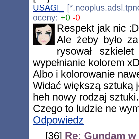
USAGI_
[*.neoplus.adsl.tpn
oceny:
+0
-0
Respekt jak nic :D
Ale żeby było za
rysował szkiele
wypełnianie kolorem x
Albo i kolorowanie nawe
Widać większą sztuką j
heh nowy rodzaj sztuki.
Czego to ludzie ne wym
Odpowiedz
[36]
Re: Gundam w 