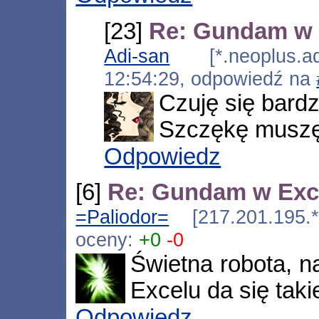
[23]
Re: Gundam w 
Adi-san
[*.neoplus.ads
12:54:29, odpowiedź na
Czuję się bardz
Szczękę muszę 
Odpowiedz
[6]
Re: Gundam w Exc
=Paliodor=
[217.201.195.*
oceny:
+0
-0
Świetna robota, n
Excelu da się taki
Odpowiedz