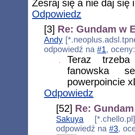
Zesraj się a nie daj si
Odpowiedz
[3]
Re: Gundam w E
Andy
[*.neoplus.adsl.tpn
odpowiedź na
#1
, oceny
Teraz trzeb
fanowska se
powerpoincie 
Odpowiedz
[52]
Re: Gundam
Sakuya
[*.chello.pl
odpowiedź na
#3
, oc