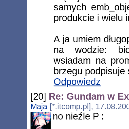
samych emb_obj
produkcie i wielu 
A ja umiem długo
na wodzie: bio
wsiadam na prom
brzegu podpisuje si
Odpowiedz
[20]
Re: Gundam w Ex
Maja
[*.itcomp.pl], 17.08.2
no nieźle P :