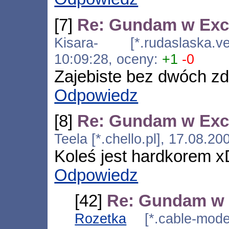
[7]
Re: Gundam w Exc
Kisara- [*.rudaslaska.ve
10:09:28, oceny:
+1
-0
Zajebiste bez dwóch zd
Odpowiedz
[8]
Re: Gundam w Exc
Teela [*.chello.pl], 17.08.2
Koleś jest hardkorem x
Odpowiedz
[42]
Re: Gundam w 
Rozetka
[*.cable-modem