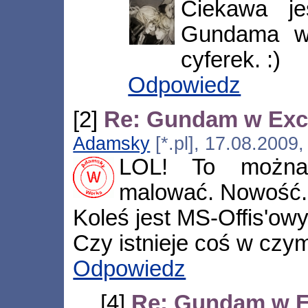
Ciekawa je
Gundama w
cyferek. :)
Odpowiedz
[2]
Re: Gundam w Exc
Adamsky
[*.pl], 17.08.2009
LOL! To można
malować. Nowość.
Koleś jest MS-Offis'o
Czy istnieje coś w czym
Odpowiedz
[4]
Re: Gundam w E