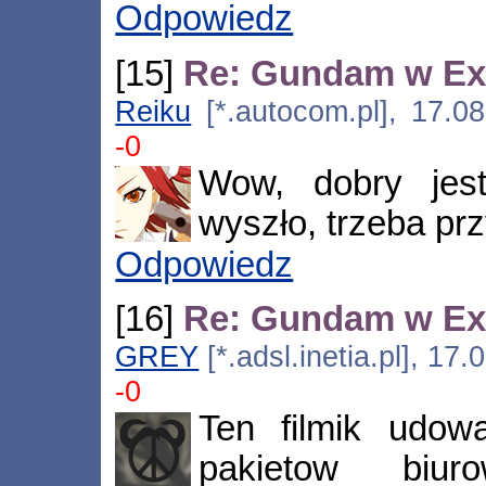
Odpowiedz
[15]
Re: Gundam w Ex
Reiku
[*.autocom.pl], 17.0
-0
Wow, dobry jes
wyszło, trzeba pr
Odpowiedz
[16]
Re: Gundam w Ex
GREY
[*.adsl.inetia.pl], 17
-0
Ten filmik udow
pakietow biur