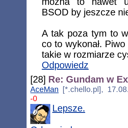
można to nawet us
BSOD by jeszcze nie
A tak poza tym to w
co to wykonał. Piwo 
takie w rozmiarze cy
Odpowiedz
[28]
Re: Gundam w Ex
AceMan
[*.chello.pl], 17.
-0
Lepsze.