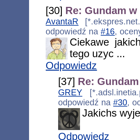
[30]
Re: Gundam w 
AvantaR
[*.ekspres.net.
odpowiedź na
#16
, ocen
Ciekawe jakich
tego uzyc ...
Odpowiedz
[37]
Re: Gundam
GREY
[*.adsl.inetia
odpowiedź na
#30
, o
Jakichs wyj
Odpowiedz