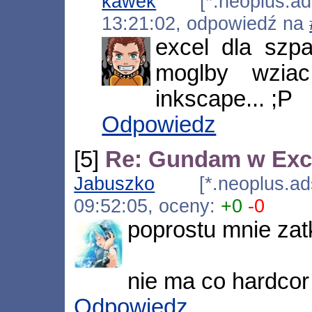
kawek
[*.neoplus.adsl
13:21:02, odpowiedź na
excel dla szp
moglby wzia
inkscape... ;P
Odpowiedz
[5]
Re: Gundam w Exc
Jabuszko
[*.neoplus.adsl
09:52:05, oceny:
+0
-0
poprostu mnie zat
nie ma co hardcor
Odpowiedz