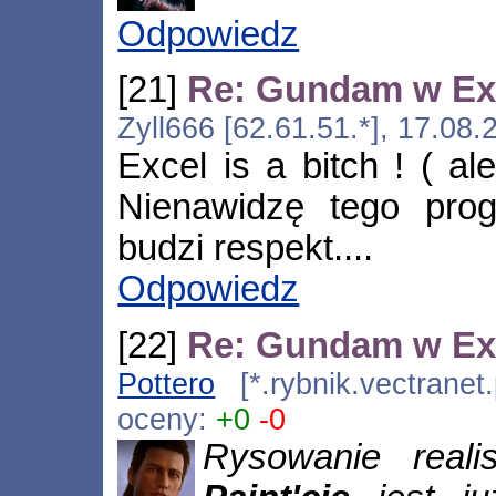
Odpowiedz
[21]
Re: Gundam w Ex
Zyll666 [62.61.51.*], 17.08
Excel is a bitch ! ( al
Nienawidzę tego pro
budzi respekt....
Odpowiedz
[22]
Re: Gundam w Ex
Pottero
[*.rybnik.vectranet
oceny:
+0
-0
Rysowanie real