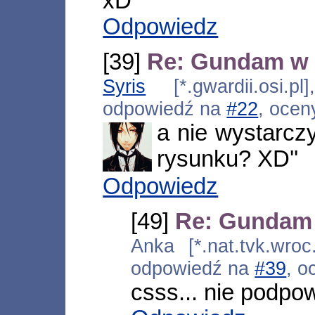
xD
Odpowiedz
[39]
Re: Gundam w 
Syris
[*.gwardii.osi.pl
odpowiedź na
#22
, ocen
a nie wystarc
rysunku? XD''
Odpowiedz
[49]
Re: Gundam
Anka [*.nat.tvk.wroc
odpowiedź na
#39
, o
csss... nie podpow