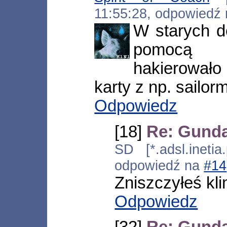
11:55:28, odpowiedź
W starych 
pomocą 
hakierowało
karty z np. sailor
Odpowiedz
[18]
Re: Gund
SD [*.adsl.inetia
odpowiedź na
#14
Zniszczyłeś kli
Odpowiedz
[32]
Re: Gund