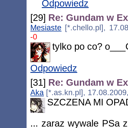
Odpowiedz
[29]
Re: Gundam w Ex
Mesiaste
[*.chello.pl], 17.
-0
tylko po co? o___
Odpowiedz
[31]
Re: Gundam w Ex
Aka
[*.as.kn.pl], 17.08.200
SZCZENA MI OPA
... zaraz wywale PSa z