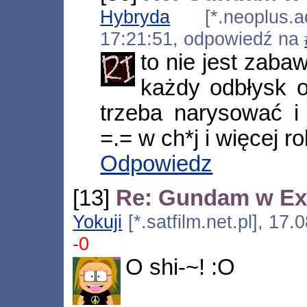
Hybryda
[*.neoplus.ads
17:21:51, odpowiedź na
to nie jest zabaw
każdy odbłysk o
trzeba narysować i 
=.= w ch*j i więcej r
Odpowiedz
[13]
Re: Gundam w Ex
Yokuji
[*.satfilm.net.pl], 17
-0
O shi-~! :O