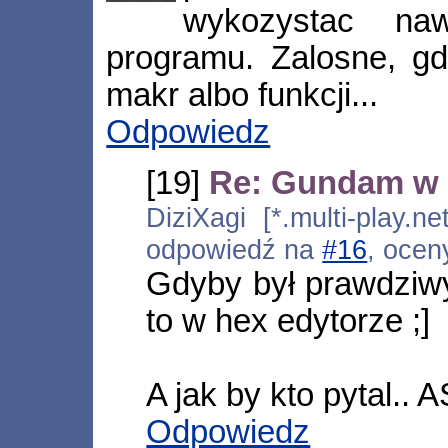
wykozystac na
programu. Zalosne, gd
makr albo funkcji...
Odpowiedz
[19]
Re: Gundam w 
DiziXagi [*.multi-play.n
odpowiedź na
#16
, ocen
Gdyby był prawdziw
to w hex edytorze ;]
A jak by kto pytal.. A
Odpowiedz