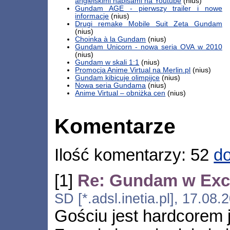
angielskimi napisami na Youtube
(nius)
Gundam AGE - pierwszy trailer i nowe
informacje
(nius)
Drugi remake Mobile Suit Zeta Gundam
(nius)
Choinka à la Gundam
(nius)
Gundam Unicorn - nowa seria OVA w 2010
(nius)
Gundam w skali 1:1
(nius)
Promocja Anime Virtual na Merlin.pl
(nius)
Gundam kibicuje olimpijce
(nius)
Nowa seria Gundama
(nius)
Anime Virtual – obniżka cen
(nius)
Komentarze
Ilość komentarzy: 52
do
[1]
Re: Gundam w Exc
SD [*.adsl.inetia.pl], 17.08
Gościu jest hardcorem 