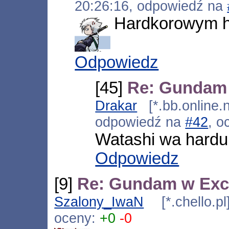
20:26:16, odpowiedź na
Hardkorowym h
Odpowiedz
[45]
Re: Gundam
Drakar
[*.bb.online.
odpowiedź na
#42
, o
Watashi wa hardu
Odpowiedz
[9]
Re: Gundam w Exc
Szalony_IwaN
[*.chello.p
oceny:
+0
-0