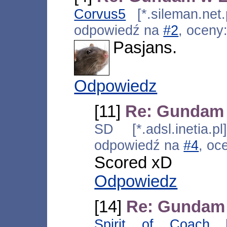
Corvus5
[*.sileman.net.
odpowiedź na
#2
, oceny
Pasjans.
Odpowiedz
[11]
Re: Gundam 
SD [*.adsl.inetia.p
odpowiedź na
#4
, oc
Scored xD
Odpowiedz
[14]
Re: Gundam
Spirit of Coach
[*