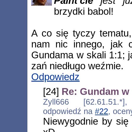
Paint'cie
jest ju
brzydki babol!
A co się tyczy tematu,
nam nic innego, jak 
Gundama w skali 1:1; j
zań niedługo weźmie.
Odpowiedz
[24]
Re: Gundam w 
Zyll666 [62.61.51.*]
odpowiedź na
#22
, ocen
Niewygodnie by się