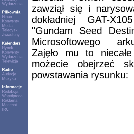
Wydarzenia
zawziął się i naryso
Plikownia
dokładniej GAT-X1
Nihon
Konwenty
Media
"Gundam Seed Destiny
Teledyski
Zwiastuny
Microsoftowego arku
Kalendarz
Rynek
Zajęło mu to niecałe
Konwenty
Wydarzenia
możecie obejrzeć sk
Telewizja
Radio
powstawania rysunku:
Audycje
Muzyka
Informacje
Redakcja
Współpraca
Reklama
Mecenat
IRC