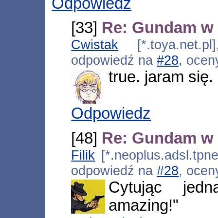
Odpowiedz
[33]
Re: Gundam w 
Cwistak
[*.toya.net.pl
odpowiedź na
#28
, ocen
true. jaram się.
Odpowiedz
[48]
Re: Gundam w 
Filik
[*.neoplus.adsl.tpne
odpowiedź na
#28
, ocen
Cytując jed
amazing!"