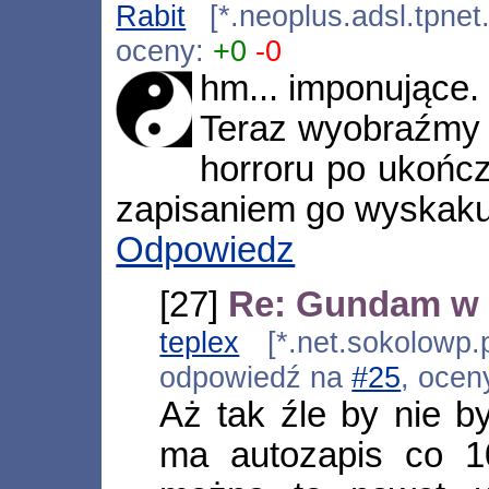
Rabit
[*.neoplus.adsl.tpnet
oceny:
+0
-0
hm... imponujące.
Teraz wyobraźmy s
horroru po ukończ
zapisaniem go wyskakuj
Odpowiedz
[27]
Re: Gundam w 
teplex
[*.net.sokolowp.
odpowiedź na
#25
, ocen
Aż tak źle by nie b
ma autozapis co 1