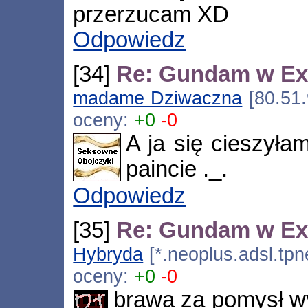
przerzucam XD
Odpowiedz
[34]
Re: Gundam w Ex
madame Dziwaczna
[80.51.
oceny:
+0
-0
A ja się cieszyła
paincie ._.
Odpowiedz
[35]
Re: Gundam w Ex
Hybryda
[*.neoplus.adsl.tpn
oceny:
+0
-0
brawa za pomysł w