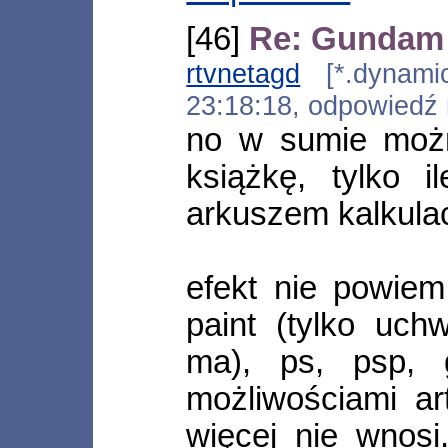
[46]
Re: Gundam
rtvnetagd
[*.dynamic.
23:18:18, odpowiedź
no w sumie możn
książkę, tylko 
arkuszem kalkulac
efekt nie powiem
paint (tylko uch
ma), ps, psp, 
możliwościami ar
więcej nie wnosi