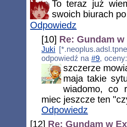
To teraz już wi
swoich biurach po 
Odpowiedz
[10]
Re: Gundam w 
Juki
[*.neoplus.adsl.tpne
odpowiedź na
#9
, oceny
szczerze mowia
maja takie syt
wiadomo, co r
miec jeszcze ten "cz
Odpowiedz
[12]
Re: Gundam w Ex