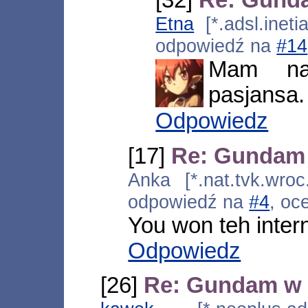
Etna
[*.adsl.ineti
odpowiedź na
#14
Mam naw
pasjansa.
Odpowiedz
[17]
Re: Gundam
Anka [*.nat.tvk.wroc
odpowiedź na
#4
, oc
You won teh interne
Odpowiedz
[26]
Re: Gundam w 