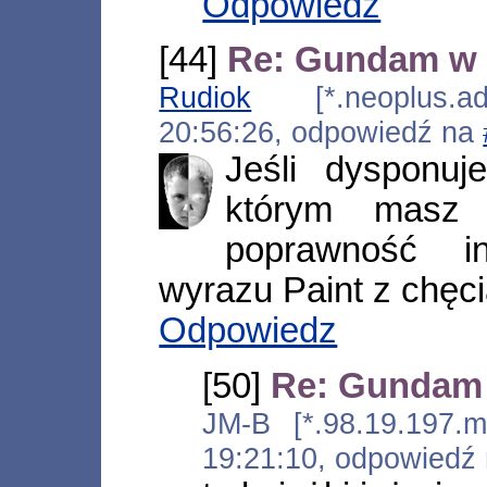
Odpowiedz
[44]
Re: Gundam w 
Rudiok
[*.neoplus.ads
20:56:26, odpowiedź na
Jeśli dysponuj
którym masz 
poprawność i
wyrazu Paint z chęc
Odpowiedz
[50]
Re: Gundam
JM-B [*.98.19.197.me
19:21:10, odpowiedź