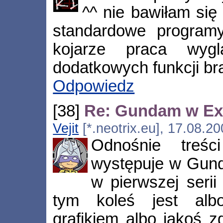
^^ nie bawiłam się
standardowe program
kojarze praca wygl
dodatkowych funkcji br
Odpowiedz
[38]
Re: Gundam w Ex
Vejit
[*.neotrix.eu], 17.08.2
Odnośnie treśc
występuje w Gund
w pierwszej ser
tym koleś jest alb
grafikiem albo jakoś z