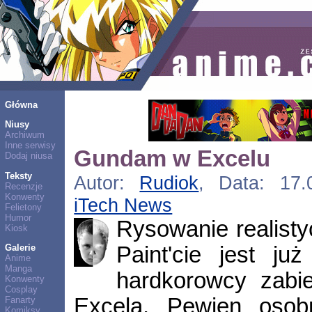
Główna
Niusy
Archiwum
Inne serwisy
Gundam w Excelu
Dodaj niusa
Teksty
Autor:
Rudiok
, Data: 17.0
Recenzje
Konwenty
iTech News
Felietony
Humor
Rysowanie realist
Kiosk
Paint'cie jest ju
Galerie
Anime
Manga
hardkorowcy zabie
Konwenty
Cosplay
Excela. Pewien osob
Fanarty
Komiksy