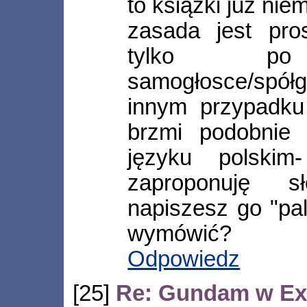
to książki już ni
zasada jest pros
tylko po n
samogłosce/spó
innym przypadku
brzmi podobnie
języku polski
zaproponuję s
napiszesz go "pala
wymówić?
Odpowiedz
[25]
Re: Gundam w Ex