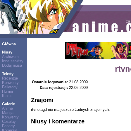
Główna
Niusy
Archiwum
Inne serwisy
Dodaj niusa
rtv
Teksty
Recenzje
Ostatnie logowanie:
21.08.2009
Konwenty
Felietony
Data rejestracji:
22.06.2009
Humor
Kiosk
Znajomi
Galerie
Anime
rtvnetagd nie ma jeszcze żadnych znajomych.
Manga
Konwenty
Niusy i komentarze
Cosplay
Fanarty
Komiksy