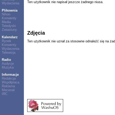
Ten użytkownik nie napisał jeszcze żadnego niusa.
Wydarzenia
Plikownia
Nihon
Konwenty
Media
Teledyski
Zwiastuny
Zdjęcia
Kalendarz
Rynek
Ten użytkownik nie uznał za stosowne odnaleźć się na ża
Konwenty
Wydarzenia
Telewizja
Radio
Audycje
Muzyka
Informacje
Redakcja
Współpraca
Reklama
Mecenat
IRC