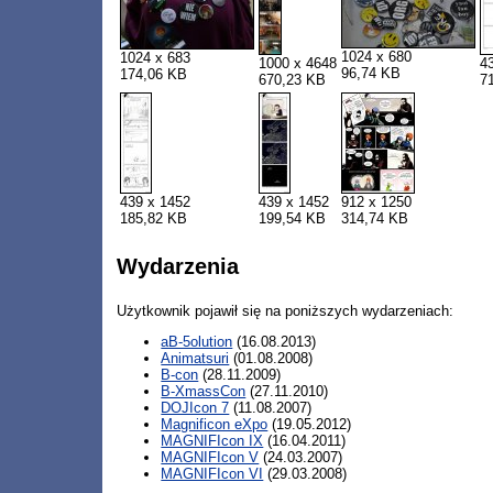
1024 x 680
1024 x 683
1000 x 4648
4
96,74 KB
174,06 KB
670,23 KB
7
439 x 1452
439 x 1452
912 x 1250
185,82 KB
199,54 KB
314,74 KB
Wydarzenia
Użytkownik pojawił się na poniższych wydarzeniach:
aB-5olution
(16.08.2013)
Animatsuri
(01.08.2008)
B-con
(28.11.2009)
B-XmassCon
(27.11.2010)
DOJIcon 7
(11.08.2007)
Magnificon eXpo
(19.05.2012)
MAGNIFIcon IX
(16.04.2011)
MAGNIFIcon V
(24.03.2007)
MAGNIFIcon VI
(29.03.2008)