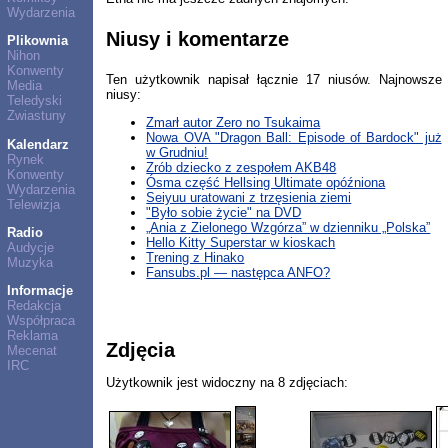
Wydarzenia
Niusy i komentarze
Plikownia
Nihon
Konwenty
Ten użytkownik napisał łącznie 17 niusów. Najnowsze
Media
niusy:
Teledyski
Zwiastuny
Zmarł autor Zero no Tsukaima
Nowa OVA "Dragon Ball: Episode of Bardock" już
Kalendarz
w Grudniu!
Rynek
Zrób dziecko z zespołem AKB48
Konwenty
Ósma część Hellsing Ultimate opóźniona
Wydarzenia
Seiyuu uratowani z trzęsienia ziemi
Telewizja
"Było sobie życie" na DVD
„Ania z Zielonego Wzgórza” w dzienniku „Polska”
Radio
Hello Kitty Superstar w kioskach
Audycje
Trening z Hinako
Muzyka
Fansubs.pl — następca ANFO?
Informacje
Redakcja
Współpraca
Reklama
Zdjęcia
Mecenat
IRC
Użytkownik jest widoczny na 8 zdjęciach: