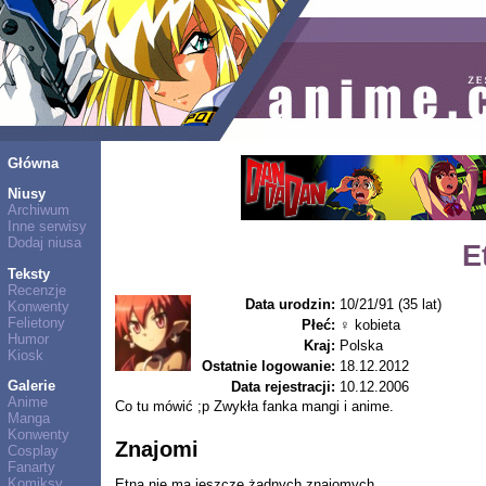
Główna
Niusy
Archiwum
Inne serwisy
Dodaj niusa
E
Teksty
Recenzje
Data urodzin:
10/21/91 (35 lat)
Konwenty
Felietony
Płeć:
♀ kobieta
Humor
Kraj:
Polska
Kiosk
Ostatnie logowanie:
18.12.2012
Galerie
Data rejestracji:
10.12.2006
Anime
Co tu mówić ;p Zwykła fanka mangi i anime.
Manga
Konwenty
Znajomi
Cosplay
Fanarty
Komiksy
Etna nie ma jeszcze żadnych znajomych.