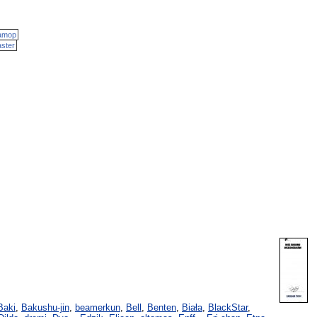
amop
ster
Baki
,
Bakushu-jin
,
beamerkun
,
Bell
,
Benten
,
Biała
,
BlackStar
,