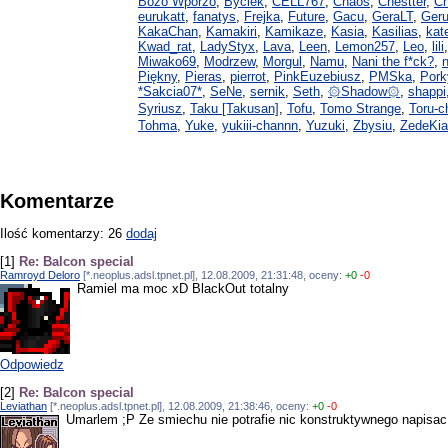
Bożo Wporzo
,
Byciek
,
CELL767
,
Chaos
,
Chestter
,
Ch
eurukatt
,
fanatys
,
Frejka
,
Future
,
Gacu
,
GeraLT
,
Ger
KakaChan
,
Kamakiri
,
Kamikaze
,
Kasia
,
Kasilias
,
kat
Kwad_rat
,
LadyStyx
,
Lava
,
Leen
,
Lemon257
,
Leo
,
lili
Miwako69
,
Modrzew
,
Morgul
,
Namu
,
Nani the f*ck?
,
Piękny
,
Pieras
,
pierrot
,
PinkEuzebiusz
,
PMSka
,
Pork
*Sakcia07*
,
SeNe
,
sernik
,
Seth
,
۞Shadow۞
,
shappi
Syriusz
,
Taku [Takusan]
,
Tofu
,
Tomo Strange
,
Toru-c
Tohma
,
Yuke
,
yukiii-channn
,
Yuzuki
,
Zbysiu
,
ZedeKi
Komentarze
Ilość komentarzy: 26
dodaj
[1]
Re: Balcon special
Ramroyd Deloro
[*.neoplus.adsl.tpnet.pl], 12.08.2009, 21:31:48, oceny:
+0
-0
Ramiel ma moc xD BlackOut totalny
Odpowiedz
[2]
Re: Balcon special
Leviathan
[*.neoplus.adsl.tpnet.pl], 12.08.2009, 21:38:46, oceny:
+0
-0
Umarlem ;P Ze smiechu nie potrafie nic konstruktywnego napisac,