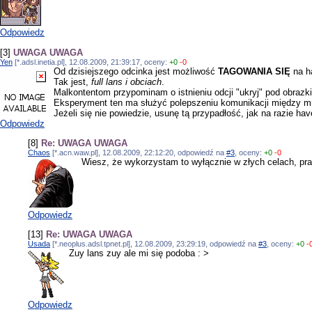
Odpowiedz
[3]
UWAGA UWAGA
Yen
[*.adsl.inetia.pl], 12.08.2009, 21:39:17, oceny:
+0
-0
Od dzisiejszego odcinka jest możliwość
TAGOWANIA SIĘ
na h
Tak jest,
full lans i obciach
.
Malkontentom przypominam o istnieniu odcji "ukryj" pod obrazk
Eksperyment ten ma służyć polepszeniu komunikacji między mn
Jeżeli się nie powiedzie, usunę tą przypadłość, jak na razie hav
Odpowiedz
[8]
Re: UWAGA UWAGA
Chaos
[*.acn.waw.pl], 12.08.2009, 22:12:20, odpowiedź na
#3
, oceny:
+0
-0
Wiesz, że wykorzystam to wyłącznie w złych celach, pr
Odpowiedz
[13]
Re: UWAGA UWAGA
Usada
[*.neoplus.adsl.tpnet.pl], 12.08.2009, 23:29:19, odpowiedź na
#3
, oceny:
+0
-
Zuy lans zuy ale mi się podoba : >
Odpowiedz