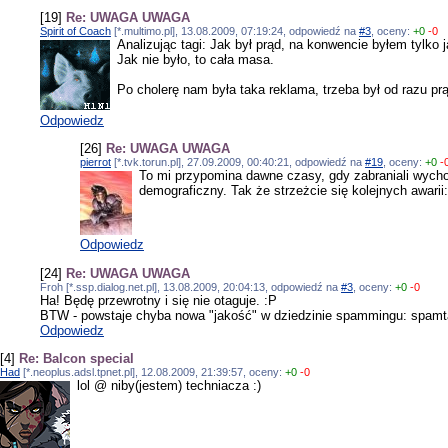
[19]
Re: UWAGA UWAGA
Spirit of Coach
[*.multimo.pl], 13.08.2009, 07:19:24, odpowiedź na
#3
, oceny:
+0
-0
Analizując tagi: Jak był prąd, na konwencie byłem tylko j
Jak nie było, to cała masa.
Po cholerę nam była taka reklama, trzeba był od razu pr
Odpowiedz
[26]
Re: UWAGA UWAGA
pierrot
[*.tvk.torun.pl], 27.09.2009, 00:40:21, odpowiedź na
#19
, oceny:
+0
-
To mi przypomina dawne czasy, gdy zabraniali wychod
demograficzny. Tak że strzeżcie się kolejnych awarii
Odpowiedz
[24]
Re: UWAGA UWAGA
Froh [*.ssp.dialog.net.pl], 13.08.2009, 20:04:13, odpowiedź na
#3
, oceny:
+0
-0
Ha! Będę przewrotny i się nie otaguje. :P
BTW - powstaje chyba nowa "jakość" w dziedzinie spammingu: spamta
Odpowiedz
[4]
Re: Balcon special
Had
[*.neoplus.adsl.tpnet.pl], 12.08.2009, 21:39:57, oceny:
+0
-0
lol @ niby(jestem) techniacza :)