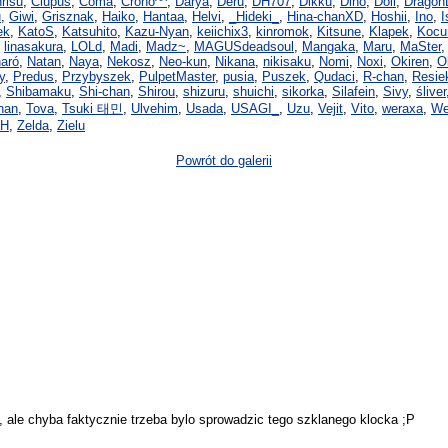
risu
,
Ciupuś
,
Coma
,
Crono^^
,
Darya
,
Deru
,
DH707
,
Dikku
,
Dino
,
Doli
,
Dragon
u
,
Giwi
,
Grisznak
,
Haiko
,
Hantaa
,
Helvi
,
_Hideki_
,
Hina-chanXD
,
Hoshii
,
Ino
,
I
ek
,
KatoS
,
Katsuhito
,
Kazu-Nyan
,
keiichix3
,
kinromok
,
Kitsune
,
Klapek
,
Kocu
,
linasakura
,
LOLd
,
Madi
,
Madz~
,
MAGUSdeadsoul
,
Mangaka
,
Maru
,
MaSter
naró
,
Natan
,
Naya
,
Nekosz
,
Neo-kun
,
Nikana
,
nikisaku
,
Nomi
,
Noxi
,
Okiren
,
O
y
,
Predus
,
Przybyszek
,
PulpetMaster
,
pusia
,
Puszek
,
Qudaci
,
R-chan
,
Resie
,
Shibamaku
,
Shi-chan
,
Shirou
,
shizuru
,
shuichi
,
sikorka
,
Silafein
,
Sivy
,
śliver
han
,
Tova
,
Tsuki 태민
,
Ulvehim
,
Usada
,
USAGI_
,
Uzu
,
Vejit
,
Vito
,
weraxa
,
We
aH
,
Zelda
,
Zielu
Powrót do galerii
 ale chyba faktycznie trzeba bylo sprowadzic tego szklanego klocka ;P