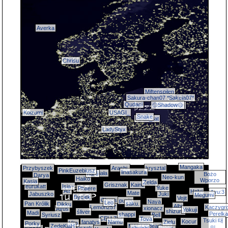
Averka
Chrisu
Miftenspilen
Sakura-chan07 *Sakcia07*
Qudaci
۞Shadow۞
beamerkun
Koizumi
USAGI_
Snake
Kwad_rat
LadyStyx
Mangaka
Przybyszek
Arashi.
krysztal
PinkEuzebiusz
linasakura
Biała
naró
Bożo
Darya
Neo-kun
Haiko
Wporzo
Kasia
Zelda
Grisznak
Kainti
eurukatt
Isia~
Yuke
Phaere
AIr
Helvi
Ayu:3
Mate
Jabuszko
Juki
Megumi
Byciek
Vejit
Chaos
pusia
Naya
Leo
Pan Królik
saku.
Dikku
Albi
Lemon257
Kaczygr
xionacz
Ayuś
Yokuji
shizuru
śliver
Madi
Perelka
shappi
Syriusz
Bell
CELL767
Tova
Tsuki 태
Enff~
Kocur
fanatys
Namu
Zielu
Vito
Porky
ZedeKiaH
MAGUSdeadsoul
Arle
민