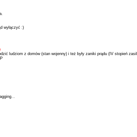
a.
ąd wyłączyć :)
0
zić ludziom z domów (stan wojenny) i też były zaniki prądu (IV stopień zasil
:P
gging...