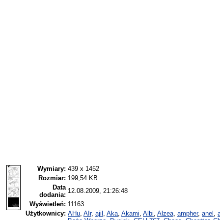
Wymiary:
439 x 1452
Rozmiar:
199,54 KB
Data
12.08.2009, 21:26:48
dodania:
Wyświetleń:
11163
Użytkownicy:
AHu
,
AIr
,
ajil
,
Aka
,
Akami
,
Albi
,
Alzea
,
ampher
,
anel
,