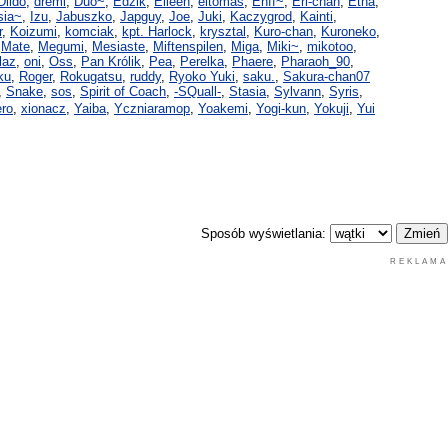
Dildo
,
dremi
,
Duo~
,
Edzik
,
Elieen
,
eltomas
,
Enff~
,
Eri-chan
,
Etna
,
sia~
,
Izu
,
Jabuszko
,
Japguy
,
Joe
,
Juki
,
Kaczygrod
,
Kainti
,
r
,
Koizumi
,
komciak
,
kpt. Harlock
,
krysztal
,
Kuro-chan
,
Kuroneko
,
,
Mate
,
Megumi
,
Mesiaste
,
Miftenspilen
,
Miga
,
Miki~
,
mikotoo
,
laz
,
oni
,
Oss
,
Pan Królik
,
Pea
,
Perelka
,
Phaere
,
Pharaoh_90
,
ku
,
Roger
,
Rokugatsu
,
ruddy
,
Ryoko Yuki
,
saku.
,
Sakura-chan07
,
Snake
,
sos
,
Spirit of Coach
,
-SQuall-
,
Stasia
,
Sylvann
,
Syris
,
ro
,
xionacz
,
Yaiba
,
Yczniaramop
,
Yoakemi
,
Yogi-kun
,
Yokuji
,
Yui
Sposób wyświetlania:
REKLAMA