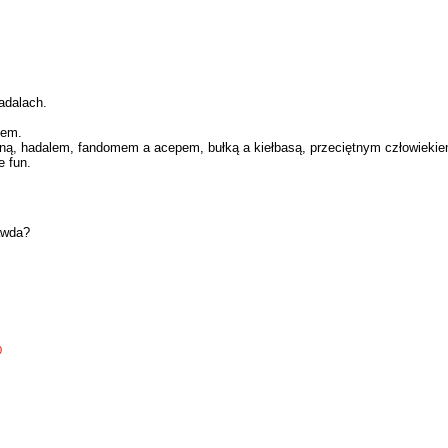
adalach.
iem.
ą, hadalem, fandomem a acepem, bułką a kiełbasą, przeciętnym człowiekiem
e fun.
awda?
0