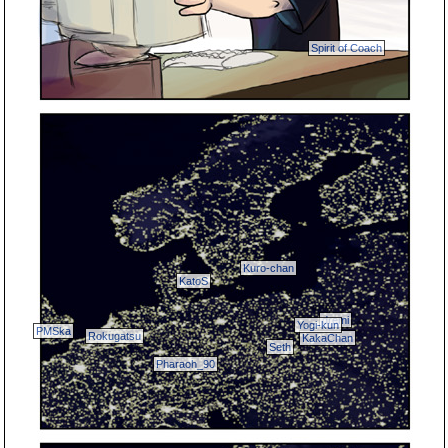
Spirit of Coach
Kuro-chan
KatoS
dremi
Yogi-kun
PMSka
Rokugatsu
KakaChan
Seth
Pharaoh_90