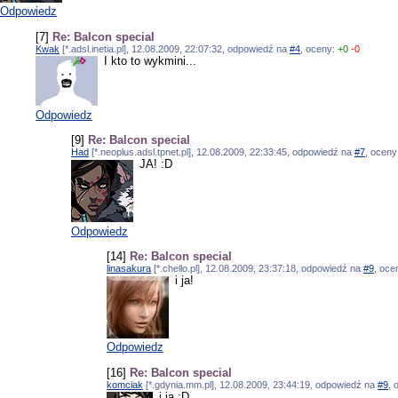
Odpowiedz
[7]
Re: Balcon special
Kwak
[*.adsl.inetia.pl], 12.08.2009, 22:07:32, odpowiedź na
#4
, oceny:
+0
-0
I kto to wykmini...
Odpowiedz
[9]
Re: Balcon special
Had
[*.neoplus.adsl.tpnet.pl], 12.08.2009, 22:33:45, odpowiedź na
#7
, oceny
JA! :D
Odpowiedz
[14]
Re: Balcon special
linasakura
[*.chello.pl], 12.08.2009, 23:37:18, odpowiedź na
#9
, oce
i ja!
Odpowiedz
[16]
Re: Balcon special
komciak
[*.gdynia.mm.pl], 12.08.2009, 23:44:19, odpowiedź na
#9
, 
i ja :D